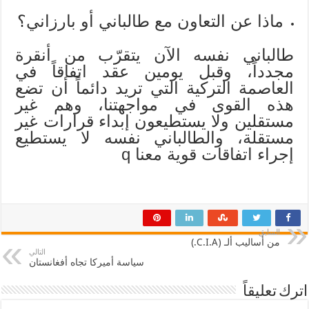
ماذا عن التعاون مع طالباني أو بارزاني؟
طالباني نفسه الآن يتقرّب من أنقرة
مجدداً، وقبل يومين عقد اتفاقاً في
العاصمة التركية التي تريد دائماً أن تضع
هذه القوى في مواجهتنا، وهم غير
مستقلين ولا يستطيعون إبداء قرارات غير
مستقلة، والطالباني نفسه لا يستطيع
إجراء اتفاقات قوية معنا q
السابق
من أساليب ألـ (C.I.A.)
التالي
سياسة أميركا تجاه أفغانستان
اترك تعليقاً