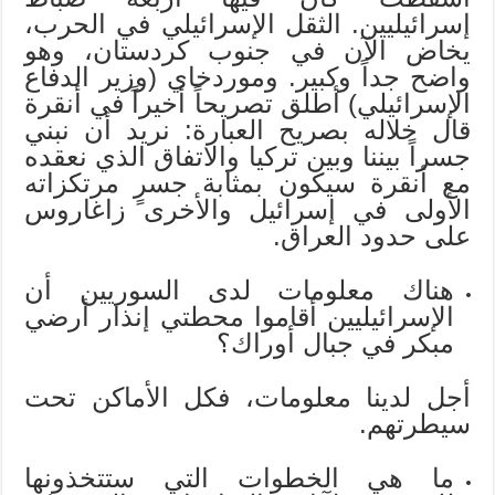
إسرائيليين. الثقل الإسرائيلي في الحرب،
يخاض الآن في جنوب كردستان، وهو
واضح جداً وكبير. وموردخاي (وزير الدفاع
الإسرائيلي) أطلق تصريحاً أخيراً في أنقرة
قال خلاله بصريح العبارة: نريد أن نبني
جسراً بيننا وبين تركيا والاتفاق الذي نعقده
مع أنقرة سيكون بمثابة جسرٍ مرتكزاته
الأولى في إسرائيل والأخرى زاغاروس
على حدود العراق.
هناك معلومات لدى السوريين أن
الإسرائيليين أقاموا محطتي إنذار أرضي
مبكر في جبال أوراك؟
أجل لدينا معلومات، فكل الأماكن تحت
سيطرتهم.
ما هي الخطوات التي ستتخذونها