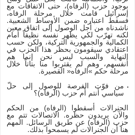
بوجود حزب (الرفاه)، حتى الاتفاقات مع
إسرائيل قامت خلال مرحلة الرفاه،
فسقط اعتباره ضمن الأوساط الشعبية.
ناشدناه من أجل الوصول إلى اتفاق معين
لكنه تهرّب لكي يظهر نفسه نظيفاً أمام
الكمالية والجمهورية التركية، ولكن حسب
اعتقادي سيقومون بحظر هذا الحزب في
النهاية والسبب ليس نحن إنما هم
أنفسهم، وهم لم يقتربوا منا بتاتاً خلال
مرحلة حكم »الرفاه« القصيرة.
من فوّت الفرصة للوصول إلى حلّ
سياسي أنتم أم حزب (الرفاه)؟
الجنرالات أسقطوا (الرفاه) من الحكم
والآن يريدون حظره. الاتصالات تتم مع
حزب (الرفاه) عن طريق الرسائل. المهم
هنا أن الجنرالات لم يسمحوا بذلك.