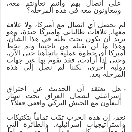
على اتصال بهم وأنتم تعاونتم معه،
وتتعاونون معه في هذه المرحلة؟
لم يحصل أي اتصال مع أميركا، ولا علاقة
معها. علاقات طالباني وأميركا جيدة، وهو
يريد أن نكون تحت ظله في هذا الشأن.
وهذا ما لن نقبله من ناحيتنا ولم تخط
أميركا أي خطوة عملية باتجاهنا حتى الآن،
وحتى إذا أرادت، فقد تقوم بها عبر جهات
دولية أخرى، لكننا لم نصل إلى هذه
المرحلة بعد.
هل تعتقد أن الحديث عن اختراق
إسرائيلي لشمال العراق تحت ستار
التعاون مع الجيش التركي واقعي فعلاً؟
نعم، إن هذه الحرب تمّت تماماً بتكتيكات
واستراتيجيات إسرائيلية. والطائرة التي
أسقطت كان فيها أربعة ضباط