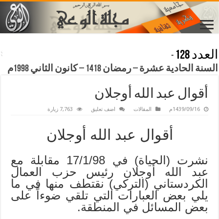
العدد 128
-
السنة الحادية عشرة – رمضان 1418 – كانون الثاني 1998م
أقوال عبد الله أوجلان
1439/09/16م
المقالات
اضف تعليق
7,763 زيارة
أقوال عبد الله أوجلان
نشرت (الحياة) في 17/1/98 مقابلة مع
عبد الله أوجلان رئيس حزب العمال
الكردستاني (التركي) نقتطف منها في ما
يلي بعض العبارات التي تلقي ضوءاً على
بعض المسائل في المنطقة.