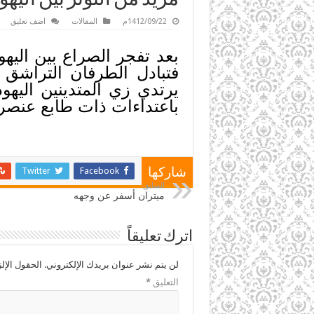
1412/09/22م
المقالات
اضف تعليق
بعد تفجر الصراع بين اليه
فتبادل الطرفان التراشق ب
باعتداءات ذات طابع عنصري
Twitter
Facebook
شاركها
السابق
ميتران أسفر عن وجهه
اترك تعليقاً
لن يتم نشر عنوان بريدك الإلكتروني.
الحقول الإلز
التعليق
*