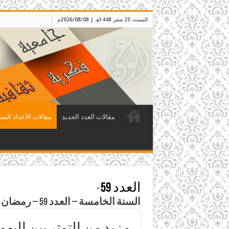
السبت، 25 صفر 1448هـ | 2026/08/08م
مقالات العدد الجديد
مقالات الأعداد السا
العدد 59
-
السنة الخامسة – العدد 59 – رمضان 1412هـ الموافق آذار 1992م
مزيد من التوتر بين اليه