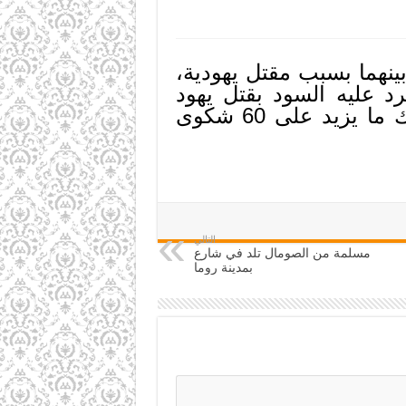
ينهما بسبب مقتل يهودية،
رد عليه السود بقتل يهود
يرتدي زي المتدينين اليهود. هذا ومن جهة أخرى سجّلت شرطة نيويورك ما يزيد على 60 شكوى
التالي
مسلمة من الصومال تلد في شارع
بمدينة روما