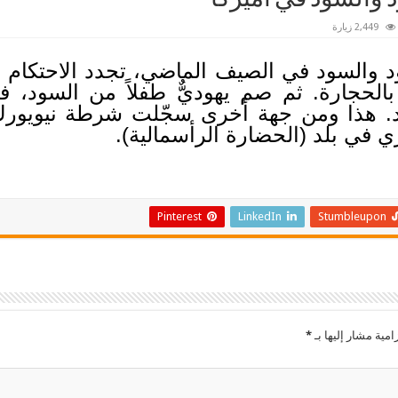
2,449 زيارة
ود والسود في الصيف الماضي، تجدد الاحتكام ب
الحجارة. ثم صم يهوديٌّ طفلاً من السود، ف
 في بلد (الحضارة الرأسمالية).
Pinterest
LinkedIn
Stumbleupon
امية مشار إليها بـ
*