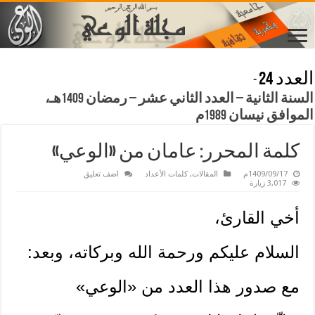
العدد 24
-
السنة الثانية – العدد الثاني عشر – رمضان 1409هـ،
الموافق نيسان 1989م
كلمة المحرر: عامان من «الوعي»
1409/09/17م
المقالات
,
كلمات الأعداد
اضف تعليق
3,017 زيارة
أخي القارئ،
السلام عليكم ورحمة الله وبركاته، وبعد:
مع صدور هذا العدد من «الوعي»