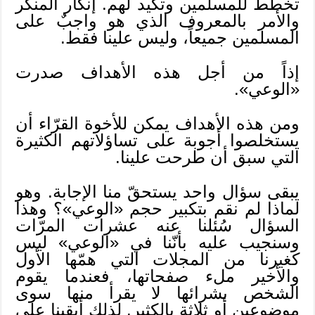
تخطط للمسلمين وتكيد لهم. إنكار المنكر
والأمر بالمعروف الذي هو واجبٌ على
المسلمين جميعاً، وليس علينا فقط.
إذاً من أجل هذه الأهداف صدرت
«الوعي».
ومن هذه الأهداف يمكن للأخوة القرّاء أن
يستخلصوا أجوبة على تساؤلاتهم الكثيرة
التي سبق أن طرحت علينا.
يبقى سؤال واحد يستحقّ منا الإجابة. وهو
لماذا لم نقم بتكبير حجم «الوعي»؟ وهذا
السؤال سُئلنا عنه عشرات المرّات
وسنجيب عليه بأنّنا في «الوعي» ليس
كغيرنا من المجلات التي همّها الأول
والأخير ملء صفحاتها، فعندما يقوم
الشخص بشرائها لا يقرأ منها سوى
موضوعين أو ثلاثة بالكثير. لذلك أبقينا على