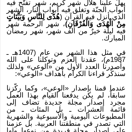
يهلّ علينا هلال شهر كريم، شهر تفتّح فيه
أبواب الجنّة وتغلق فيه أبواب النار، الشهر
الذي أنزل فيه القرآن (
هُدًى لِلنَّاسِ وَبَيِّنَاتٍ
مِنْ الْهُدَى وَالْفُرْقَانِ)
، شهر الرحمة شهر
فيه ليلة خيرٌ من ألف شهر، شهر رمضان
المبارك.
في مثل هذا الشهر من عام (1407هـ ـ
1987م)، عقدنا العزم وتوكلنا على الله
وأصدرنا العدد الأول من «الوعي» ولذلك
سنذكّر قراءنا الكرام بأهداف «الوعي»:
عندما قمنا بإصدار «الوعي»، وكما ركّزنا
سابقاً، لم يكن يدفعنا القيام بهذا العمل
مجرد إصدار مجلة جديدة تضاف إلى
قائمة العشرات ـ بل المئات ـ من
المطبوعات اليومية والأسبوعية والشهرية
التي تصدر في منطقتنا العربية. بل عزمنا
على إصدار مجلة فريدة من نوعها ولها