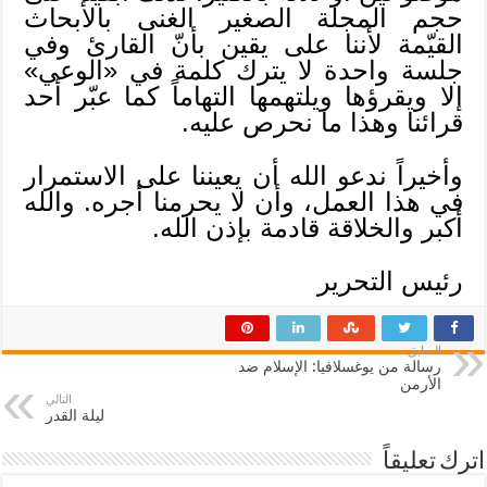
حجم المجلة الصغير الغنى بالأبحاث
القيّمة لأننا على يقين بأنّ القارئ وفي
جلسة واحدة لا يترك كلمة في «الوعي»
إلا ويقرؤها ويلتهمها التهاماً كما عبّر أحد
قرائنا وهذا ما نحرص عليه.
وأخيراً ندعو الله أن يعيننا على الاستمرار
في هذا العمل، وأن لا يحرمنا أجره. والله
أكبر والخلاقة قادمة بإذن الله.
رئيس التحرير
السابق
رسالة من يوغسلافيا: الإسلام ضد
الأرمن
التالي
ليلة القدر
اترك تعليقاً