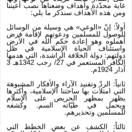
غاية محدّدة وأهداف وضعناها نصب أعيننا
ومن هذه الأهداف سنذكر ما يلي:
أولاً: إنّ «الوعي» هي وسيلة من الوسائل
للوصول للمسلمين ودعوتهم لإقامة فرض
أهملوه وهو إعادة حكم الله في الأرض
واستئناف الحياة الإسلامية في ظل
دولتهم: دولة الخلافة الراشدة، التي هدمها
الكافر المستعمر في 27/ رجب 1342هـ 3
آذار 1924م.
ثانياً: الردّ وتفنيد الآراء والأفكار المشبوهة
التي امتلأت بها ساحتنا الإسلامية، وأكثرها
يظهر بمظهر الحريص على الإسلام
ويحمل في طيّاته السم. وكشفه
للمسلمين وتحذيرهم.
ثالثاً: الكشف عن بعض الخطط التي