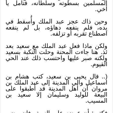
المسلمين بسطوته وسلطانه، فتأمل يا
أخي.
وحين ذاك عجز عبد الملك وأُسقط في
يده، فلم ينفعه دهاؤه، بل لم ينفعه
اصطناع تقربه أو تزلفه.
ولكن ماذا فعل عبد الملك مع سعيد بعد
ئذ. هنا جاءت المحنة وحلت النكبة بسعيد
ولكنه صبر عليها واحتسب ذلك عند الحي
القيوم.
(.. قال يحيى بن سعيد، كتب هشام بن
اسماعيل والي المدينة إلى عبد الملك بن
مروان أن أهل المدينة قد أطبقوا على
البيعة للوليد وسليمان إلا سعيد بن
المسيب.
فكتب: أن عرضه على السيف فإن مضى