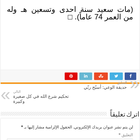
(مات سعيد سنة احدى وتسعين هـ وله
من العمر 74 عاماً). □
السابق
حديقة الوعي: أسبّح ربّي
التالي
تحكيم شرع الله في كل صغيرة
وكبيرة
اترك تعليقاً
لن يتم نشر عنوان بريدك الإلكتروني.
الحقول الإلزامية مشار إليها بـ
*
التعليق
*