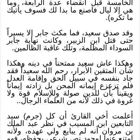
الخامسة قبل انقضاء عدة الرابعة، وما
هي إلا ليال فاصنع ما بدا لك فسوف يأتيك
ما تكره).
وقد صدق سعيد، فما مكث جابر إلا يسيراً
حتى قتل ابن الزبير، وكانت نهاية جابر
السوداء المظلمة، وتلك عاقبة الظالمين.
وهكذا عاش سعيد ممتحناً في دينه وهكذا
شأن المتقين الأبرار، رحم الله سعيداً فقد
جاد بنفسه في سبيل الحق وإقامة العدل
فلم تزعزع إيمانه المحن بل زادته إيماناً
ويقيناً بأن للدين صولة وللإسلام قوة ولا
غروة في ذلك لأنه من العلماء الرجال..
أعلمت أخي القارئ أن كل (جرم) سيد
التابعين ابن المسيب في نظر عبد الملك
بن مروان أنه لم يبايع ولي عهده، ولأنه
امتنع عنها لوجود نص شرعي يحفظه، فهو