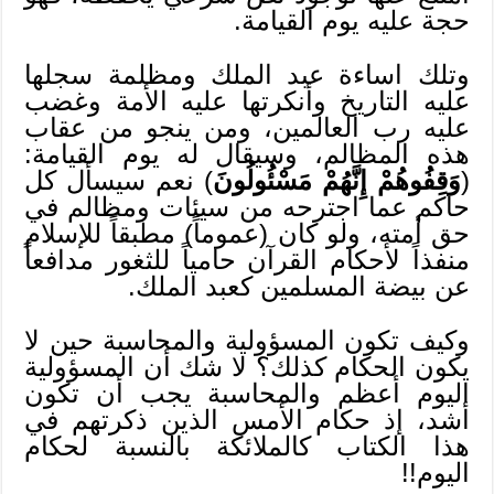
حجة عليه يوم القيامة.
وتلك اساءة عبد الملك ومظلمة سجلها
عليه التاريخ وأنكرتها عليه الأمة وغضب
عليه رب العالمين، ومن ينجو من عقاب
هذه المظالم، وسيقال له يوم القيامة:
(
وَقِفُوهُمْ إِنَّهُمْ مَسْئُولُونَ
) نعم سيسأل كل
حاكم عما اجترحه من سيئات ومظالم في
حق أمته، ولو كان (عموماً) مطبقاً للإسلام
منفذاً لأحكام القرآن حامياً للثغور مدافعاً
عن بيضة المسلمين كعبد الملك.
وكيف تكون المسؤولية والمحاسبة حين لا
يكون الحكام كذلك؟ لا شك أن المسؤولية
اليوم أعظم والمحاسبة يجب أن تكون
أشد، إذ حكام الأمس الذين ذكرتهم في
هذا الكتاب كالملائكة بالنسبة لحكام
اليوم!!