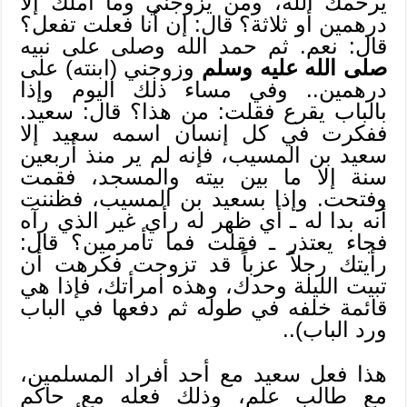
يرحمك الله، ومن يزوجني وما أملك إلا
درهمين أو ثلاثة؟ قال: إن أنا فعلت تفعل؟
قال: نعم. ثم حمد الله وصلى على نبيه
صلى الله عليه وسلم
وزوجني (ابنته) على
درهمين.. وفي مساء ذلك اليوم وإذا
بالباب يقرع فقلت: من هذا؟ قال: سعيد.
ففكرت في كل إنسان اسمه سعيد إلا
سعيد بن المسيب، فإنه لم ير منذ أربعين
سنة إلا ما بين بيته والمسجد، فقمت
وفتحت. وإذا بسعيد بن المسيب، فظننت
أنه بدا له ـ أي ظهر له رأي غير الذي رآه
فجاء يعتذر ـ فقلت فما تأمرمين؟ قال:
رأيتك رجلاً عزباً قد تزوجت فكرهت أن
تبيت الليلة وحدك، وهذه امرأتك، فإذا هي
قائمة خلفه في طوله ثم دفعها في الباب
ورد الباب)..
هذا فعل سعيد مع أحد أفراد المسلمين،
مع طالب علم، وذلك فعله مع حاكم