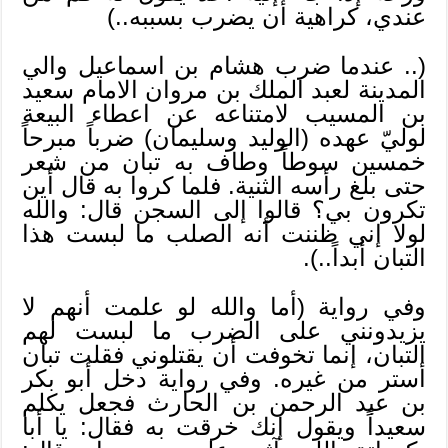
عندي، كراهية أن يضرب بسببه..)
(.. عندما ضرب هشام بن اسماعيل والي
المدينة لعبد الملك بن مروان الامام سعيد
بن المسيب لامتناعه عن اعطاء البيعة
لوليّ عهده (الوليد وسليمان) ضرباً مبرحاً
خمسين سوطاً وطاف به تبان من شعر
حتى بلغ رأسه الثنية. فلما كروا به قال أين
تكرون بي؟ قالوا إلى السجن قال: والله
لولا إني ظننت أنه الصلب ما لبست هذا
التبان أبداً..).
وفي رواية (أما والله لو علمت أنهم لا
يزيدونني على الضرب ما لبست لهم
التبان، إنما تخوفت أن يقتلوني فقلت تبان
أستر من غيره. وفي رواية دخل أبو بكر
بن عبد الرحمن بن الحارث فجعل يكلم
سعيداً ويقول إنك خرقت به فقال: يا أبا