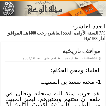
العدد العاشر
-
[:ar]السنة الأولى، العدد العاشر، رجب 1408هـ، الموافق
آذار 1988م[:]
مواقف تاريخية
1408/07/30م
المقالات
اضف تعليق
3,281 زيارة
العلماء ومحن الحكام:
1- محنة سعيد بن المسيب
لقد جرت سنة الله سبحانه وتعالى في
خلقه أن يفتنهم ويختبرهم، ليميز الخبيث
من الطيب. (الم @ أَحَسِبَ النَّاسُ أَنْ