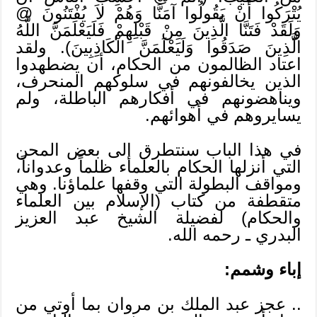
يُتْرَكُوا أَنْ يَقُولُوا آمَنَّا وَهُمْ لاَ يُفْتَنُونَ @
وَلَقَدْ فَتَنَّا الَّذِينَ مِنْ قَبْلِهِمْ فَلَيَعْلَمَنَّ اللَّهُ
الَّذِينَ صَدَقُوا وَلَيَعْلَمَنَّ الْكَاذِبِينَ). ولقد
اعتاد الظالمون من الحكام، أن يضطهدوا
الذين يخالفونهم في سلوكهم المنحرف،
ويناهضونهم في أفكارهم الباطلة، ولم
يسايروهم في أهوائهم.
في هذا الباب سنتطرق إلى بعض المحن
التي أنزلها الحكام بالعلماء ظلماً وعدواناً،
ومواقف البطولة التي وقفها علماؤنا. وهي
متقطفة من كتاب (الإسلام بين العلماء
والحكام) لفضيلة الشيخ عبد العزيز
البدري ـ رحمه الله.
إباء وشمم:
.. عجز عبد الملك بن مروان بما أوتي من