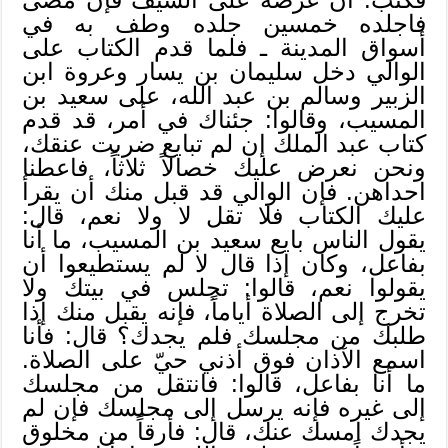
فاجلده خمسين جلده وطف به في
أسواق المدينة ـ فلما قدم الكتاب على
الوالي دخل سليمان بن يسار وعروة ابن
الزبير وسالم بن عبد الله، على سعيد بن
المسيب، وقالوا: جئناك في أمر، قد قدم
كتاب عبد الملك إن لم تبايع ضربت عنقك،
ونحن نعرض عليك خصالاً ثلاثاً، فاعطنا
احداهن. فإن الوالي قد قبل منك أن يقرأ
عليك الكتاب فلا تقل لا ولا نعم، قال:
يقول الناس بايع سعيد بن المسيب، ما أنا
بفاعل، وكان إذا قال لا لم يستطيعوا أن
يقولوا نعم، قالوا: تجلس في بيتك ولا
تخرج إلى الصلاة أياماً، فإنه يقبل منك إذا
طلبك من مجلسك فلم يجدك؟ قال: فأنا
اسمع الآذان فوق أذني حيّ على الصلاة.
ما أنا بفاعل، قالوا: فانتقل من مجلسك
إلى غيره فإنه يرسل إلى مجلسك فإن لم
يجدك امسك عنك، قال: فأرقاً من مخلوق