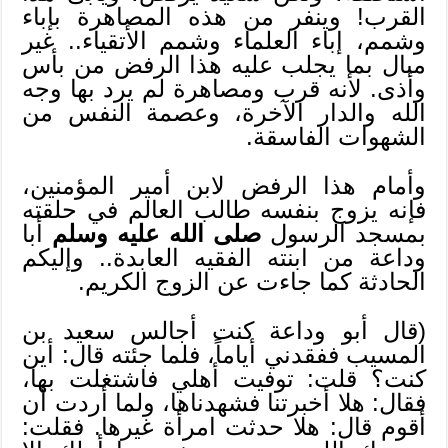
القرب! وينفر من هذه المصاهرة بإباء
وشمم، إباء العلماء وشمم الأتقياء.. غير
مبال بما يجلب عليه هذا الرفض من بأس
وأذى. لأنه قرب ومصاهرة لم يرد بها وجه
الله والدار الآخرة، وعصمة النفس من
الشهوات الفاسقة.
وأمام هذا الرفض لابن أمير المؤمنين،
فإنه يزوج بنفسه طالب العالم في حلقته
بمسجد الرسول
صلى الله عليه وسلم
أبا
وداعة من ابنته الفقيه العابدة.. وإليكم
الحادثة كما جاءت عن الزوج الكريم.
(قال أبو وداعة كنت أجالس سعيد بن
المسيب ففقدني أياماً، فلما جئته قال: أين
كنت؟ قلت: توفيت أهلي فاشتغلت بها،
فقال: هلا أخبرتنا فشهدناها، ولما أردت أن
أقوم قال: هلا حدثت امرأة غيرها. فقلت: