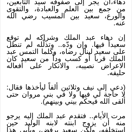
دهاء،أن يجر إلى صفوفه سيد التابعين،
من جمع بين العلم والعبادة، والتقوى
والورع، سعيد بين المسيب رضي الله
عنه.
إن دهاء عبد الملك وشراكه لم توقع
سعيداً فيها. وإن ودّه.. وتذلّله لم تنطل
على سعيد لينال رضاه، وكلما التمس عبد
الملك قرباً أو كسب وداً من سعيد كان
الاعراض نصيبه، والانكار على أفعاله
حليفه.
(دعي إلى نيف وثلاثين ألفاً ليأخذها فقال:
لا حاجة لي فيها ولا في بني مروان حتى
ألقى الله فيحكم بيني وبينهم).
مرت الأيام.. فتقدم عبد الملك إليه يرجو
منه أن يزوج ابنته لابنه الوليد حين
استخلفه، ولكن سعيد يرفض، ويأبى هذا