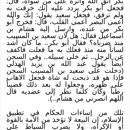
بكر اتق الله وآثره على من سواه، قال:
فجعل أبو بكر يردد عليه إنك خرقت به
ولم ترفق، فجعل سعيد يقول: إنك والله
أعمى البصر أعمى القلب، قال: فخرج أبو
بكر من عنده، وارسل إليه هشام بن
اسماعيل فقال: هل لان سعيد بن المسيب
منذ ضرباه؟ فقال أبو بكر.. ما كان أشد
لساناً منه منذ فعلك به ما فعلت فاكفف
عن الرجل.. ثم خلى سبيله.. وفي السجن
أيضاً يقول عبد الله بن يزيد الهذلي
(دخلت على سعيد بن المسيب السجن
فإذا هو قد ذبحت له شاة فجعل الاهاب
على ظهره، وجعلوا له بعد ذلك قضيباً
رطباً وكان كلما نظر إلى عضديه قال
اللهم انصرني من هشام..).
تلك من إساءات الحكام في تطبيق
الإسلام، إن البيعة لا تؤخذ من الأمة بالقوة
أو الإكراه، ولا بضرب السياط على