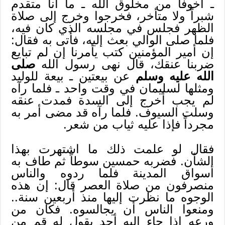
ـ أخوفاً من مخلوق الله ـ ما أنا متقدم
شبراً ولا متأخر، فخرجوا وخرج إلى صلاة
الظهر فجلس في مجلسه الذي كان فيه،
فلما صلى الوالي بعث إليه، فأتى به فقال:
إن أمير المؤمنين كتب يأمرنا إن لم تبايع
ضربنا عنقك، قال نهى رسول الله
صلى
الله عليه وسلم
عن بيعتين ـ بيعة للوليد
ومثلها لسليمان في وقت واحد ـ فلما رآه
لم يجب أخرج إلى السدة فمدت عنقه
وسلت السيوف. فلما رآه قد مضى أمر به
مجرداً فإذا عليه ثياب من شعر.
فقال لو علمت ذلك ما اشتهرت بهذا
الشأن. فضربه حمسين سوطاً ثم طاف به
أسواق المدينة فلما ردوه والناس
منصرفون من صلاة العصر قال: إن هذه
الوجوه ما نظرت إليها منذ أربعين سنة..
ومنعوا الناس أن يجالسوه. فكان من
ورعه إذا جاء إليه أحد يقول له قم من