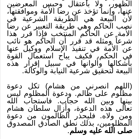
الظهور، ولا باعتقال وحبس المعرضين
عنها، وإنما تؤخذ عن رضا الأمة وموافقتها،
لأن البيعة هي الطريقة الشرعية في
نصب الحاكم وهي طريقة التعبير عن رضا
الأمة عن الحاكم المنتخب فإذا قرر هذا
شرعاً ومثله قد قرر أن الحاكم هو نائب
عن الأمة في تنفيذ الإسلام ووكيل عنها
في الحكم، فكيف يباح استعمال القوة
بأشكالها وألوانها في سبيل إقرار هذه
البيعة لتحقيق شرعية النيابة والوكالة.
(اللهم انصرني من هشام) تكل دعوة
مظلوم على ظالم. ودعوة المظلوم ليس
بينها وبين الله حجاب. فاستجاب الله
تعالى هذه الدعوة، وأزال سلطان هشام
ومن ولاه. فليحذر الظالمون من دعوة
المظلومين، بذلك نطق الصادق المصدوق
صلى الله عليه وسلم
.