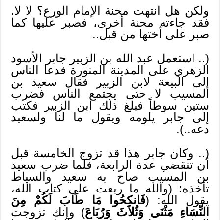
ولكن هل انتهت محنة الإمام الورع؟ لا لا.
فقد جاءته محنة أخرى، فصبر عليها كما
صبر على أختها من قبل..
(.. استعمل عبد الله بن الزبير جابر الأسود
الزهري على المدينة المنورة فدعا الناس
إلى البيعة لابن الزبير فقال سعيد بن
المسيب لا حتى يجتمع الناس فضرب
ستين سوطاً فبلغ ذلك ابن الزبير فكتب
إلى جابر يلومه ويقول ما لنا ولسعيد
دعه..).
(.. وكان جابر هذا قد تزوج الخامسة قبل
أن تنقضي عدة الرابعة، فلما ضرب سعيد
بن المسيب صاح به سعيد والسياط
تأخذه: (والله ما ربعت على كتاب الله،
يقول الله: (
فَانكِحُوا مَا طَابَ لَكُمْ مِنَ
النِّسَاءِ مَثْنَى وَثُلاَثَ وَرُبَاعَ
) وإنك تزوجت