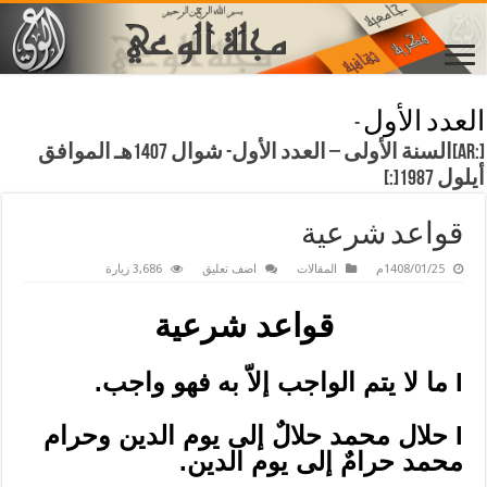
العدد الأول
-
[:ar]السنة الأولى – العدد الأول- شوال 1407هـ الموافق
أيلول 1987[:]
قواعد شرعية
1408/01/25م
المقالات
اضف تعليق
3,686 زيارة
قواعد شرعية
l
ما لا يتم الواجب إلاّ به فهو واجب.
l
حلال محمد حلالٌ إلى يوم الدين وحرام
محمد حرامٌ إلى يوم الدين.