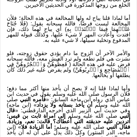
الخلع من زوجها المذكورة في الحديثين الأخيرين.
أما لماذا قلنا يباح له ولها المخالعة في هذه الحالة؛ فلأن
المخالعة ليست فرضًا، فالله سبحانه يقول: (فَلَا جُنَاحَ
عَلَيۡهِمَا فِيمَا ٱفۡتَدَتۡ بِهِ) أي يباح لهما ذلك، فإن
افتدت وأعادت المهر لا شيء عليها، وكذلك قبوله للمهر
المدفوع وتخلية سبيلها، لا شيء عليه به.
والأمر الآخر أن الزوج ما دام يؤدي حقوق زوجته، فلو
نشزت هي فلم تطعه ولم ترد العيش معه، فالله سبحانه
فرض عليه في هذه الحالة ( فَعِظُوهُنَّ وَٱهۡجُرُوهُنَّ فِي
ٱلۡمَضَاجِعِ وَٱضۡرِبُوهُنَّ) ولم يفرض عليه غير ذلك كأن
يطلقها أو يخالعها.
وأما لماذا قلنا إنه لا يصح أن يأخذ منها أكثر مما دفع؛
فلأن الرسول صلى الله عليه وسلم يقول في حديث ابن
عباس الذي رواه ابن ماجة السابق: «
فأمره النبي
صلى
الله عليه وسلم
أن يأخذ بستانه ولا يزداد
» (ابن ماجه)
وفي حديث أبي الزبير الذي أخرجه الدارقطني: «
قال
النبي
صلى الله عليه وسلم
إلى امرأة ثابت بن قيس:
أتردين عليه حديقته التي أعطاك؟ قالت: نعم، وزيادة.
فقال النبي
صلى الله عليه وسلم
:
أما الزيادة فلا
» (ابن
ماجه، الدر المنثور) وكلّ ذلك يدلّ على أن له أن يأخذ