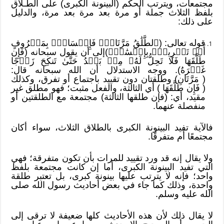
مجتمعات، ويترتب الحكم (البينونة الكبرى) على الطـلاق
بلفظ الثلاث جملة أو مرة بعد مرة بعد مرة، والدليل
على ذلك:
قوله تعالى: (ٱلطَّلَٰقُ مَرَّتَانِۖ فَإِمۡسَاكُۢ بِمَعۡرُوفٍ
أَوۡ تَسۡرِيحُۢ بِإِحۡسَٰنٖۗ)إلى أن يقول سبحانه (فَإِن
طَلَّقَهَا فَلَا تَحِلُّ لَهُۥ مِنۢ بَعۡدُ حَتَّىٰ تَنكِحَ زَوۡجًا
غَيۡرَهُ). ووجه الاستدلال أن الله سبحانه قال:
( مَرَّتَانِ) وطلقتان دون تقييد باجتماع أو تفرق، وكذلك
( فَإِن طَلَّقَهَا ) أي الثالثة، والفعل مثبت؛ فهو مطلق غير
مقيد، أي: (فإن طلقها الثالثة) مجتمعة مع الطلقتين أو
منفصلة عنهما.
فالآية تفيد البينونة الكبرى بالطلاق الثلاث، سواء أكان
مجتمعًا أم متفرقًا.
ولا يقال إنه قد ورد تقييد للمرات بأن تكون متفرقة؛ فهي
التي تفيد البينونة الكبرى، أما إن كانت مجتمعة بلفظ
واحد؛ فإنه لا يترتب عليها بينونة كبرى، بل تعتبر طلقة
واحدة، وذلك كما جاء في بعض أحاديث رسول الله صلى
الله عليه وسلم.
لا يقال ذلك لأن هذه الأحاديث كلها ضعيفة لا ترقى إلى