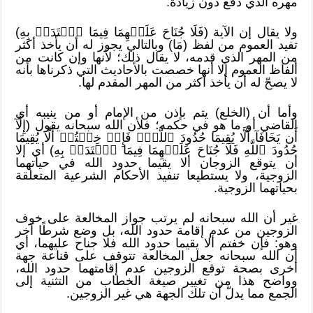
مهره الذي دفع دون زيادة.
ولا يقال إن الآية (فَلَا جُنَاحَ عَلَيۡهِمَا فِيمَا ٱفۡتَدَتۡ بِهِ)
تفيد العموم من لفظ (مَا) وبالتالي يجوز له أن يأخذ أكثر
من المهر الذي قدمه، لا يقال ذلك؛ لأنها وإن كانت من
ألفاظ العموم إلا أنها خصصت بالأحاديث التي ذكرناها بأنه
لا يصحّ له أن يأخذ أكثر من المهر المقدم لها.
وأما أن (الخلع) يتم بإذن من الإمام أو من ينيبه أي
القاضي أو ما هو في حكمه؛ فلأن الله سبحانه يقول (إِلَّآ
أَن يَخَافَآ أَلَّا يُقِيمَا حُدُودَ ٱللَّهِۖ فَإِنۡ خِفۡتُمۡ أَلَّا يُقِيمَا
حُدُودَ ٱللَّهِ فَلَا جُنَاحَ عَلَيۡهِمَا فِيمَا ٱفۡتَدَتۡ بِهِ) أي إلا
أن يتوقع الزوجان ألا يقيما حدود الله في حياتهما
الزوجية، ولا يستطيعا تنفيذ الأحكام الشرعية المتعلقة
بحياتهما الزوجية.
غير أن الله سبحانه لم يرتب جواز المخالعة على خوف
الزوجين من عدم إقامة حدود الله، بل وضع شرطًا آخر
وهو: فإن خفتم ألا يقيما حدود الله فلا جناح عليهما، أي
أن الله سبحانه جعل المخالعة تتوقف على قناعة جهة
أخرى بصحة توقع الزوجين عدم إقامتهما حدود الله،
وواضح هذا من تغيير صيغة الخطاب من التثنية إلى
الجمع مما يدلّ أن تلك الجهة هي غير الزوجين.