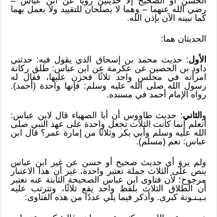
الحسن أو الصحيح إلا حديثين رويا عن ابن عباس –
رضي الله عنهما – وهما لا يصلحان للتقييد ولا يعمل بهما
كما نبينه الآن بإذن الله.
الحديثان هما:
الأول
: حديث محمد بن إسحاق الذي يقول فيه: حدثني
داود بن الحصين عن عكرمة عن ابن عباس: طلق ركانة
امرأته في مجلس واحد ثلاثًا فحزن عليها، فقال له
رسول الله صلى الله عليه وسلم: فإنها واحدة (أحمد).
رواه الإمام أحمد في مسنده.
و
الثاني
: حديث طاووس أن أبا الصهباء قال لابن عباس:
أتعلم إنما كانت الثلاث تجعل واحدة على عهد النبي صلى
الله عليه وسلم وأبي بكر وثلاثًا من إمارة عمر؟ قال ابن
عباس: نعم (مسلم).
ولم يروَ أي حديث صحيح أو حسن عن غير ابن عباس
ينص على الثلاث جملة تعتبر واحدة، غير أن هذا الاعتبار
مرجوح؛ لأن فتاوى ابن عباس الصحيحة الثابتة عنه تعتبر
أن الطلاق الثلاث بلفظ واحد يقع ثلاثًا، وتترتب عليه
بـيـنـونة كبرى. وأذكر فيما يلي عددًا من هذه الفتاوى: