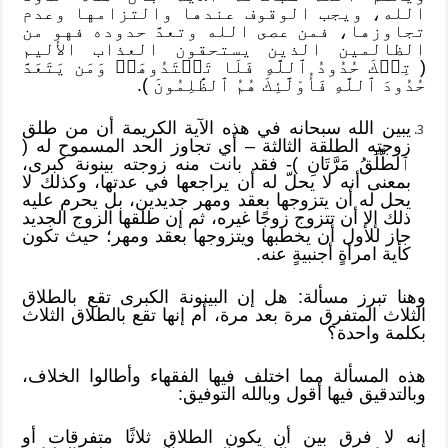
الله، ويجب الوقوف عندها والتزامها وعدم
تجاوزها، فمن عصى الله وتعدَّ حدوده فهو من
الظالمين الذين يستحقون العذاب الأليم
( تِلۡكَ حُدُودُ ٱللَّهِ فَلَا تَعۡتَدُوهَاۚ وَمَن يَتَعَدَّ
حُدُودَ ٱللَّهِ فَأُوْلَٰٓئِكَ هُمُ ٱلظَّٰلِمُونَ ).
يبين الله سبحانه في هذه الآية الكريمة أن من طلق
زوجته الطلقة الثالثة – أي تجاوز الحد المسموح له (
ٱلطَّلَٰقُ مَرَّتَانِ )- فقد بانت منه زوجته بينونة كبرى،
بمعنى أنه لا يحلّ له أن يراجعها في عدتها، وكذلك لا
يحل له أن يتزوجها بعقد ومهر جديدين، بل يحرم عليه
ذلك إلا أن تتزوج زوجًا غيره، ثم إن طلقها الزوج الجديد
جاز للأول أن يخطبها ويتزوجها بعقد ومهر؛ حيث تكون
كأية امرأةٍ أجنبيةٍ عنه.
وهنا تبرز مسألة: هل إن البينونة الكبرى تقع بالطلاق
الثلاث المتفرق مرة بعد مرة، أم إنها تقع بالطلاق الثلاث
بكلمة واحدة؟
هذه المسألة مما اختلف فيها الفقهاء وأطالوا الخلاف،
وبالتدقيق فيها أقول وبالله التوفيق:
إنه لا فرق بين أن يكون الطلاق ثلاثًا متفرقات أو