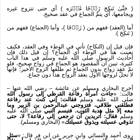
(
حَتَّىٰ تَنكِحَ زَوۡجًا غَيۡرَه ) أي حتى تتزوج غيره
ويجامعها، أي يتمّ الجماع في عقد صحيح.
أما (العقد) ففهم من ( زَوۡجًا )، وأما (الجماع) ففهم من
( تَنكِحَ ).
فإن قيل إن (النكاح) تأتي في الوطء وفي العقد، فكيف
تعينت هنا في الوطء أي الجماع؟ إن قيل ذلك فإن
أحاديث الرسول صلى الله عليه وسلم في هذا الباب
كثيرة، تبين أن المقصود هو الجماع في زواج صحيح، فلو
تمّ عقد زواج بدون الجماع ثم طلقها الزوج الأخير؛ فإنها
لا تحلّ لزوجها الأول بعقد الزواج هذا دون جماع.
أخرج البخاري ومسلم عن عائشة – رضي الله عنها –
قالت: «
جاءت امرأة رفاعة القرظي إلى رسول الله
صلى الله عليه وسلم
فقالت: إني كنت عند رفاعة
فطلقني طلاقي، فتزوجني عبدالرحمن بن الزبير وما
معه إلا مثل هدبة الثوب. فتبسم النبي
صلى الله عليه
وسلم
فقال: أتريدين أن ترجعي إلى رفاعة؟ لا، حتى
تذوقي عسيلته ويذوق عسيلتك
» (البخاري ومسلم).
روى أحمد والنسائي وابن جرير عن ابن فر قال: «
سئل