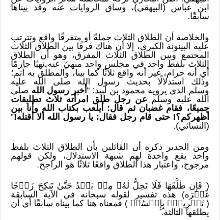
ابن عباس (البيهقي)، وساق الروايات عنه وقد بيناها
سابقًا.
والخلاصة أن الطلاق الثلاث جملةً أو متفرقًا واقع وتترتب
عليه البينونة الكبرى، إلا أن هناك فرقًا بين الطلاق الثلاث
المجتمع وبين الطلاق الثلاث المفرق، وهو أن الطلاق
الثلاث بلفظ واحد في مجلس واحد منهيّ عنه نهيًا جازمًا
أي أنه حرام، غير أنه واقع ثلاثًا كما بينا، والمطلِّق به آثم؛
وذلك استدلالًا بحديث رسول الله صلى الله عليه
وسلم الذي يرويه محمود بن لبيد: “
أخبر رسول الله
صلى
الله عليه وسلم
عن رجل طلق امرأته ثلاث تطليقات
جميعًا، فقام غضبان ثم قال: أيلعب بكتاب الله وأنا بين
أظهركم؟! حتى قام رجل فقال: يا رسول الله ألا أقتله!
”
(النسائي).
ومن الجدير ذكره أن القائلين بأن الطلاق الثلاث بلفظ
واحد يقع واحدة لهم شبهة الاستدلال، ولكن قولهم
مرجوح، واعتبار هذا الطلاق واقعًا ثلاثًا هو الراجح.
(
فَإِن طَلَّقَهَا فَلَا تَحِلُّ لَهُۥ مِنۢ بَعۡدُ حَتَّىٰ تَنكِحَ زَوۡجًا
غَيۡرَه) هذه تفسير لقوله سبحانه في الآية السابقة
(
تَسۡرِيحُۢ بِإِحۡسَٰنٖ ) فمعناه هنا كما بيناه سابقًا أي أن
يطلقها الثالثة.