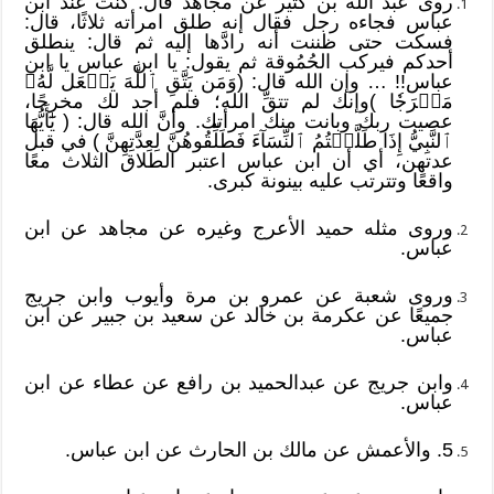
روى عبد الله بن كثير عن مجاهد قال: كنت عند ابن
عباس فجاءه رجل فقال إنه طلق امرأته ثلاثًا، قال:
فسكت حتى ظننت أنه رادَّها إليه ثم قال: ينطلق
أحدكم فيركب الحُمُوقة ثم يقول: يا ابن عباس يا ابن
عباس!! … وإن الله قال: (وَمَن يَتَّقِ ٱللَّهَ يَجۡعَل لَّهُۥ
مَخۡرَجٗا )وإنك لم تتقِّ الله؛ فلم أجد لك مخرجًا،
عصيت ربك وبانت منك امرأتك. وأنَّ الله قال: ( يَٰٓأَيُّهَا
ٱلنَّبِيُّ إِذَا طَلَّقۡتُمُ ٱلنِّسَآءَ فَطَلِّقُوهُنَّ لِعِدَّتِهِنَّ ) في قبل
عدتهن، أي أن ابن عباس اعتبر الطلاق الثلاث معًا
واقعًا وتترتب عليه بينونة كبرى.
وروى مثله حميد الأعرج وغيره عن مجاهد عن ابن
عباس.
وروى شعبة عن عمرو بن مرة وأيوب وابن جريج
جميعًا عن عكرمة بن خالد عن سعيد بن جبير عن ابن
عباس.
وابن جريج عن عبدالحميد بن رافع عن عطاء عن ابن
عباس.
5. والأعمش عن مالك بن الحارث عن ابن عباس.