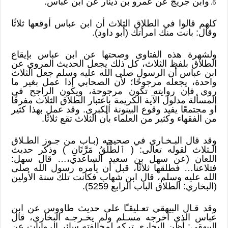
وابن جريج عن عمرو بن دينار عن ابن عباس.
كلهم قالوا في الطلاق الثلاث أن ابن عباس أوقعها ثلاثًا
وقال: بانت منك امرأتك (أبو داود).
ولشهرة هذه الفتاوى وصحتها عن ابن عباس بإيقاع
الطلاق بلفظ الثلاث، كل ذلك يجعل الحديث المروي عن
ابن عباس أن الرسول صلى الله عليه وسلم جعل الثلاث
واحدة، يجعله مرجوحًا؛ لأن الصحابي إذا عمل بغير ما
روي فإن روايته تكون مرجوحة، ويكون الراجح في
المسألة مدلول الآية الكريمة باعتبار الطلاق الثلاث مفرقًا
أو مجتمعًا يفيد وقوع البينونة الكبرى. وقد عمل بهذا كثير
من الفقهاء وكثير من العلماء بأن الثلاث تقع ثلاثًا.
وقد قال البـخـاري في صحيحه (بـاب من جـوز الطـلاق
الـثلاث لقوله تعالى: ( ٱلطَّلَٰقُ مَرَّتَانِ ) وذكر حديث
اللعان (عن سهل بن سعيد الساعدي،… قال سهل:
فتلاعنا… فطلقها ثلاثًا، قبل أن يأمره رسول الله صلى
الله عليه وسلم، قال ابن شهاب فكانت تلك سنة الأولين
(البخاري: الطلاق الباب الرابع 5259).
وقد قـال البيهقي تعـليقـًا على حديث طاووس عن ابن
عباس الذي أخرجه مسـلم ولم يخـرجـه البخاري، قال
البيهقي: أظن البخاري تركه لمخالفته سائر الروايات عن