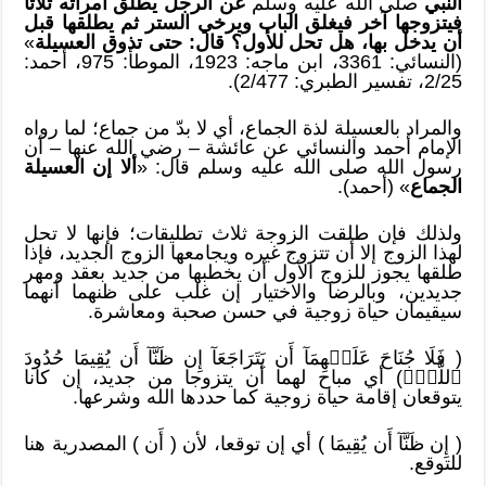
النبي
صلى الله عليه وسلم
عن الرجل يطلق امرأته ثلاثًا
فيتزوجها آخر فيغلق الباب ويرخي الستر ثم يطلقها قبل
أن يدخل بها، هل تحل للأول؟ قال: حتى تذوق العسيلة
»
(النسائي: 3361، ابن ماجه: 1923، الموطأ: 975، أحمد:
2/25، تفسير الطبري: 2/477).
والمراد بالعسيلة لذة الجماع، أي لا بدّ من جماع؛ لما رواه
الإمام أحمد والنسائي عن عائشة – رضي الله عنها – أن
رسول الله صلى الله عليه وسلم قال: «
ألا إن العسيلة
الجماع
» (أحمد).
ولذلك فإن طلقت الزوجة ثلاث تطليقات؛ فإنها لا تحل
لهذا الزوج إلا أن تتزوج غيره ويجامعها الزوج الجديد، فإذا
طلقها يجوز للزوج الأول أن يخطبها من جديد بعقد ومهر
جديدين، وبالرضا والاختيار إن غلب على ظنهما أنهما
سيقيمان حياة زوجية في حسن صحبة ومعاشرة.
(
فَلَا جُنَاحَ عَلَيۡهِمَآ أَن يَتَرَاجَعَآ إِن ظَنَّآ أَن يُقِيمَا حُدُودَ
ٱللَّهِۗ) أي مباح لهما أن يتزوجا من جديد، إن كانا
يتوقعان إقامة حياة زوجية كما حددها الله وشرعها.
( إِن ظَنَّآ أَن يُقِيمَا ) أي إن توقعا، لأن (
أَن ) المصدرية هنا
للتوقع.