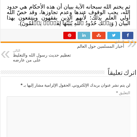
ثم يختم الله سبحانه الآية ببيان أن هذه الأحكام هي حدود
الله، يجب الوقوف عندها وعدم تجاوزها، وقد خصّ الله
أولي العلم بذلك؛ لأنهم الذين يفقهون وينتفعون بهذا
البيان ( وَتِلۡكَ حُدُودُ ٱللَّهِ يُبَيِّنُهَا لِقَوۡمٖ يَعۡلَمُونَ).
السابق
أخبار المسلمين حول العالم
التالي
تعظيم حديث رسول الله والتغليظ
على من عارضه
اترك تعليقاً
لن يتم نشر عنوان بريدك الإلكتروني.
الحقول الإلزامية مشار إليها بـ
*
التعليق
*