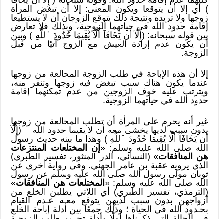
) أي إلا أن يتوقعا ويكون المعنى: إلا أن تبغض المرأة
زوجها ولا تريده ونتيجة ذلك يتوقع الزوجان أن لا يستطيعا
إقامة حدود الله في حياتهما الزوجية، وبذلك فلا تعارض
بين قوله سبحانه: (إِلَّآ أَن يَخَافَآ أَلَّا يُقِيمَا حُدُودَ ٱللَّهِ ) وبين
أن يكون عدم إرادة العيش مع الزوج آتيًا من قبل
الزوجة.
إلا أن هذه الإباحة في طلب الزوجة المخالعة من زوجها
عندما يكون هناك سبب تبغض فيه زوجها وتنفر منه،
ويترتب عليه خوف الزوجين من عدم تمكنهما إقامة
حدود الله في حياتهما الزوجية.
غير أنه يحرم على المرأة أن تطلب المخالعة من زوجها
بدون سبب لديها يخشى معه أن لا يقيما حدود الله (إِلَّآ
أَن يَخَافَآ أَلَّا يُقِيمَا حُدُودَ ٱللَّهِ ) وهذا ما بينه حديث رسول
الله صلى الله عليه وسلم: «
إن المختلعات المنتزعات
هن المنافقات
» (النسائي، الدر المنثور، تفسير الطبري)
الذي يرويه عقبة بن عامر الجهني. وفي رواية أخرى عن
ثوبان مولى رسول الله صلى الله عليه وسلم عن رسول
الله صلى الله عليه وسلم: «
المختلعات هن المنافقات
»
(الترمذي، تفسير الطبري) أي اللاتي يطلبن الخلع من
أزواجهن بدون سبب لديهن يتوقع معـه عـدم القيام
بحـدود الله في الحياة ؛ وذلك جمعًا بين أدلة إباحة الخلع
في الحالة التي ذكرناها أولًا وأدلة تحريم طلب الزوجـة