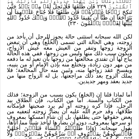
تَعۡتَدُوهَاۚ وَمَن يَتَعَدَّ حُدُودَ ٱللَّهِ فَأُوْلَٰٓئِكَ هُمُ
ٱلظَّٰلِمُونَ ٢٢٩ فَإِن طَلَّقَهَا فَلَا تَحِلُّ لَهُۥ مِنۢ بَعۡدُ حَتَّىٰ
تَنكِحَ زَوۡجًا غَيۡرَهُۥۗ فَإِن طَلَّقَهَا فَلَا جُنَاحَ عَلَيۡهِمَآ أَن
يَتَرَاجَعَآ إِن ظَنَّآ أَن يُقِيمَا حُدُودَ ٱللَّهِۗ وَتِلۡكَ حُدُودُ ٱللَّهِ
يُبَيِّنُهَا لِقَوۡمٖ يَعۡلَمُونَ ٢٣٠)
لكن الله سبحانه استثنى حالة يجوز للرجل أن يأخذ من
زوجته، وهي الحالة التي تسمى (الخُلْع) وهي أن تبغض
الزوجة زوجها وتنفر من العيش معه عيش الأزواج،
ويكون سبب ذلك منها وليس من زوجها، ففي هذه الحالة
يباح لها أن تفتدي مخالعتها من زوجها بأن تعيد له ما دفعه
من مهر دون زيادة، وتختلع منه بإذن الإمام أو من ينيبه،
ويفسخ عقد زواجها منه، وتَبين منه حال المخالعة؛ فلا
يملك الزوج بعد ذلك مراجعتها، بل له الزواج منها من
جديد بعقد ومهر جديدين.
أما لماذا قلنا إن (الخلع) يكون بسبب من الزوجة؛ فذلك
من الكتاب والسنة. أما من الكتاب، فإن الطلاق بيد
الرجل، فإذا كره زوجته أو لم يرد صحبتها فبإمكانه
طلاقها، وقد حرم الله عليه أن يضارَّ زوجته لتعفيه من
بعض حقوقها حتى يطلقها، بل إن شاء أمسكها بمعروف
أو سرحها بمعروف، دون أن يضارها ليأخذ شيئًا مما آتاها،
يقول سبحانه: (وَإِذَا طَلَّقۡتُمُ ٱلنِّسَآءَ فَبَلَغۡنَ أَجَلَهُنَّ
فَأَمۡسِكُوهُنَّ بِمَعۡرُوفٍ أَوۡ سَرِّحُوهُنَّ بِمَعۡرُوفٖۚ وَلَا