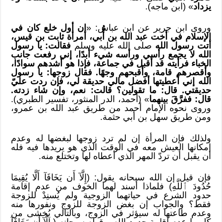
يزداد
» (ابن ماجه).
وروى ابن جرير عن ابن عباس: «
إن أول خلع كان في
الإسلام في أخت عبد الله بن أُّبي، امرأة ثابت بن قيس،
أتت رسول الله
صلى الله عليه وسلم
فقالت: يا رسول
الله لا يجمع رأسي ورأسه شيء أبدًا، إني رفعت جانب
الخباء فرأيته قد أقبل في جماعة، فإذا هو أشدهم سوادًا،
وأقصرهم قامة، وأقبحهم وجهًا. فقال زوجها: يا رسول
الله إني أعطيتها أفضل مالي حديقة لي، فإن ردت عليّ
حديقتي. قال: ما تقولين؟ قالت: نعم، وإن شاء زدته.
قال: ففرَّقَ بينهما
» (أحمد، الدر المنثور، تفسير الطبري).
وروى نحوه الإمام أحمد من طريق عبد الله بن عمرو،
ومن طريق سهل بن أبي حثمة.
ولذلك فإن المرأة إن لم ترد زوجها لبغضها له وعدم
إمكانها العيش معه في الوقت الذي هو يريدها فيه فله
أن يقبل أن تردّ المهر الذي أعطاه لها وتختلع منه.
فإن قيل إن الله سبحانه يقول: (إِلَّآ أَن يَخَافَآ أَلَّا يُقِيمَا
حُدُودَ ٱللَّهِ) فلماذا أسند لهما الخوف من عدم إقامة
حدود الشرع في حياتهما الزوجية ولم يُسنِدْ للزوجة
فقط؟ والجواب إن بغض الزوجة للزوج ونفورها منه
وعدم طاعتها له سيؤثر في الزوج، وبالتالي يُخشى من
كليهما عدم إقامة حدود الله. وقوله سبحانه ( إِلَّآ أَن يَخَافَآ