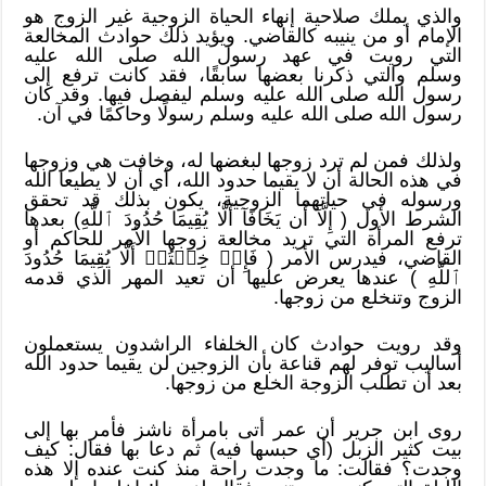
والذي يملك صلاحية إنهاء الحياة الزوجية غير الزوج هو
الإمام أو من ينيبه كالقاضي. ويؤيد ذلك حوادث المخالعة
التي رويت في عهد رسول الله صلى الله عليه
وسلم والتي ذكرنا بعضها سابقًا، فقد كانت ترفع إلى
رسول الله صلى الله عليه وسلم ليفصل فيها. وقد كان
رسول الله صلى الله عليه وسلم رسولًا وحاكمًا في آن.
ولذلك فمن لم ترد زوجها لبغضها له، وخافت هي وزوجها
في هذه الحالة أن لا يقيما حدود الله، أي أن لا يطيعا الله
ورسوله في حياتهما الزوجية، يكون بذلك قد تحقق
الشرط الأول ( إِلَّآ أَن يَخَافَآ أَلَّا يُقِيمَا حُدُودَ ٱللَّهِ) بعدها
ترفع المرأة التي تريد مخالعة زوجها الأمر للحاكم أو
القاضي، فيدرس الأمر ( فَإِنۡ خِفۡتُمۡ أَلَّا يُقِيمَا حُدُودَ
ٱللَّهِ ) عندها يعرض عليها أن تعيد المهر الذي قدمه
الزوج وتنخلع من زوجها.
وقد رويت حوادث كان الخلفاء الراشدون يستعملون
أساليب توفر لهم قناعة بأن الزوجين لن يقيما حدود الله
بعد أن تطلب الزوجة الخلع من زوجها.
روى ابن جرير أن عمر أتى بامرأة ناشز فأمر بها إلى
بيت كثير الزبل (أي حبسها فيه) ثم دعا بها فقال: كيف
وجدت؟ فقالت: ما وجدت راحة منذ كنت عنده إلا هذه