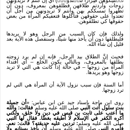
تُمۡسِكُوهُنَّ ضِرَارٗا لِّتَعۡتَدُواْۚ) أي إن كنتم لا تريدونهن
زوجات وأردتم طلاقهن فطلقوهن بمعروف، دون أن
تظهروا تمسككم بهن وأنتم لا تريدونهن من أجل أن
تعتدوا على حقوقهن فتأكلوها فتعفيكم المرأة من بعض
حقوقها كي تطلقوهن.
ولذلك فإن كان السبب من الرجل وهو لا يريدها
فليطلقها دون أن يأخذ منها شيئًا، وسنفصل هذه الآية بعد
قليل إن شاء الله.
فحيث إنَّ الطلاق بيد الرجل، فإنه إن لم يرد زوجته
يطلقها بالمعروف، وبالتالي يكون الخلع – أي افتداء
المرأة من زوجها – في حالة إذا كانت هي التي لا تريد
زوجها وهو يريدها.
أما السنة فإن سبب نزول الآية أن المرأة هي التي لم
ترد زوجها.
روى ابن ماجة بإسناد جيد عن ابن عباس: «
أن جميلة
بنت سلول أتت النبي
صلى الله عليه وسلم
فقالت: والله
ما أعتب على ثابت بن قيس في دين ولا خلق، ولكني
أكره الكفر في الإسلام لا أطيقه بغضًا. فقال لها النبي
صلى الله عليه وسلم
:
تردين عليه حديقته؟ قالت: نعم.
فأمره النبي
صلى الله عليه وسلم
أن يأخذ بستانه ولا