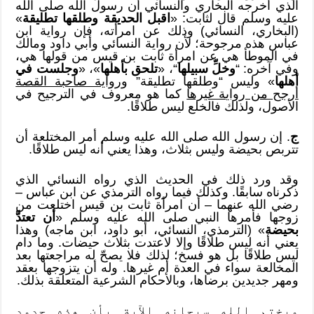
الذي أخرجه البخاري والنسائي أن رسول الله صلى الله
عليه وسلم قال لثابت: «
اقبل الحديقة وطلقها تطليقة
»
(البخاري، النسائي) وذلك عن امرأته، فإن رواية ابن
عباس هذه مرجوحة؛ لأن رواية النسائي وأبي داود ومالك
في الموطأ هي عن امرأة ثابت بن قيس من قولها هي،
وفي آخره: “
وخلِّ سبيلها
“، «
تلحق بأهلها
»، «
وجلست في
أهلها
» وليس “وطلقها تطليقة”
ورواية صاحبة القصة
أرجح من رواية غيرها
كما هو معروف في الترجيح في
الأصول، ولذلك فالخلع ليس طلاقًا.
ج
. إن رسول الله صلى الله عليه وسلم أمر المختلعة أن
تتربص بحيضة وليس بثلاث، وهذا يعني أنه ليس طلاقًا.
وقد ورد ذلك في الحديث الذي رواه النسائي الذي
ذكرناه سابقًا. وكذلك فيما رواه الترمذي عن ابن عباس –
رضي الله عنهما – أن امرأة ثابت بن قيس اختلعت من
زوجها فأمرها النبي صلى الله عليه وسلم «
أن تعتدَّ
بحيضة
» (الترمذي، النسائي، أبو داود، ابن ماجه) وهذا
يعني أنه ليس طلاقًا وإلا لاعتدت بثلاث حيضات. وما دام
ليس طلاقًا بل هو فسخ؛ لذلك فلا يصحّ له مراجعتها بعد
المخالعة سواء في العدة أم غيرها. وله أن يتزوجها بعقد
ومهر جديدين برضاها، وبالأحكام الشرعية المتعلقة بذلك.
ويختم الله سبحانه الآية بأن هذه حدود