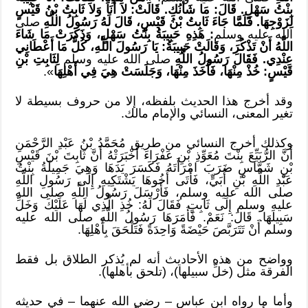
بِنْتُ سَهْلٍ. قَالَ: مَا شَأْنُكِ. قَالَتْ: لاَ أَنَا وَلاَ ثَابِتُ بْنُ قَيْسٍ
لِزَوْجِهَا. فَلَمَّا جَاءَ ثَابِتُ بْنُ قَيْسٍ، قَالَ لَهُ رَسُولُ اللَّهِ
صلى
الله عليه وسلم
: هَذِهِ حَبِيبَةُ بِنْتُ سَهْلٍ، وَذَكَرَتْ مَا شَاءَ
اللَّهُ أَنْ تَذْكُرَ، وَقَالَتْ حَبِيبَةُ: يَا رَسُولَ اللَّهِ، كُلُّ مَا أَعْطَانِي
عِنْدِي. فَقَالَ رَسُولُ اللَّهِ
صلى الله عليه وسلم
لِثَابِتِ بْنِ
قَيْسٍ: خُذْ مِنْهَا، فَأَخَذَ مِنْهَا، وَجَلَسَتْ هِيَ فِي أَهْلِهَا
».
وقد أخرج هذا الحديث بلفظه، إلا من حروف بسيطة لا
تغير المعنى، النسائي والإمام مالك.
وكذلك أخرج النسائي من طريق مُحَمَّدُ بْنُ عَبْدِ الرَّحْمَنِ
أَنَّ الرُّبَيِّعَ بِنْتَ مُعَوِّذِ بْنِ عَفْرَاءَ أَخْبَرَتْهُ أَنَّ ثَابِتَ بْنَ قَيْسِ
بْنِ شَمَّاسٍ ضَرَبَ امْرَأَتَهُ فَكَسَرَ يَدَهَا وَهِيَ جَمِيلَةُ بِنْتُ
عَبْدِ اللَّهِ بْنِ أُبَيٍّ، فَأَتَى أَخُوهَا يَشْتَكِيهِ إِلَى رَسُولِ اللَّهِ
صلى الله عليه وسلم، فَأَرْسَلَ رَسُولُ اللَّهِ صلى الله
عليه وسلم إِلَى ثَابِتٍ فَقَالَ لَهُ: خُذِ الَّذِي لَهَا عَلَيْكَ وَخَلِّ
سَبِيلَهَا. قَالَ: نَعَمْ. فَأَمَرَهَا رَسُولُ اللَّهِ صلى الله عليه
وسلم أَنْ تَتَرَبَّصَ حَيْضَةً وَاحِدَةً فَتَلْحَقَ بِأَهْلِهَا.
وواضح من هذه الأحاديث أنه لم يُذكر الطلاق بل فقط
الفرقة مثل (خلِّ سبيلها)، (تلحق بأهلها).
وأما ما رواه ابن عباس – رضي الله عنهما – في حديثه