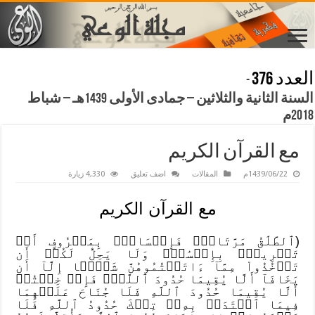
العدد 376
-
السنة الثانية والثلاثين – جمادى الأولى 1439هـ – شباط
2018م
مع القرآن الكريم
1439/06/22م
المقالات
اضف تعليق
4,330 زيارة
مع القرآن الكريم
(ٱلطَّلَٰقُ مَرَّتَانِۖ فَإِمۡسَاكُۢ بِمَعۡرُوفٍ أَوۡ
تَسۡرِيحُۢ بِإِحۡسَٰنٖۗ وَلَا يَحِلُّ لَكُمۡ أَن
تَأۡخُذُواْ مِمَّآ ءَاتَيۡتُمُوهُنَّ شَيۡ‍ًٔا إِلَّآ أَن
يَخَافَآ أَلَّا يُقِيمَا حُدُودَ ٱللَّهِۖ فَإِنۡ خِفۡتُمۡ
أَلَّا يُقِيمَا حُدُودَ ٱللَّهِ فَلَا جُنَاحَ عَلَيۡهِمَا
فِيمَا ٱفۡتَدَتۡ بِهِۦۗ تِلۡكَ حُدُودُ ٱللَّهِ فَلَا