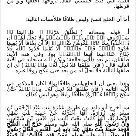
الليلة التي كنت حبستني. فقال لزوجها: اخلعها ولو من
قرطها.
أما أن الخلع فسخ وليس طلاقًا فللأسباب التالية:
أ
. قوله سبحانه (ٱلطَّلَٰقُ مَرَّتَانِۖ فَإِمۡسَاكُۢ
بِمَعۡرُوفٍ أَوۡ تَسۡرِيحُۢ بِإِحۡسَٰنٖۗ وَلَا يَحِلُّ لَكُمۡ أَن
تَأۡخُذُواْ مِمَّآ ءَاتَيۡتُمُوهُنَّ شَيۡ‍ًٔا إِلَّآ أَن يَخَافَآ أَلَّا يُقِيمَا
حُدُودَ ٱللَّهِۖ فَإِنۡ خِفۡتُمۡ أَلَّا يُقِيمَا حُدُودَ ٱللَّهِ فَلَا
جُنَاحَ عَلَيۡهِمَا فِيمَا ٱفۡتَدَتۡ بِهِ). وفي هذه الآية:
طلقتان، ثم بعد ذلك مخالعة؛ ولكن الله سبحانه في الآية
التالية قال: (
فَإِن طَلَّقَهَا فَلَا تَحِلُّ لَهُۥ مِنۢ بَعۡدُ ) أي إن
طلقها الثالثة فلا تحلّ له من بعد حتى تنكح زوجًا غيره.
وهذا يعني أن الخلع ليس طلاقًا وإلا لكان المذكور في
الآية التالية (
فَإِن طَلَّقَهَا فَلَا تَحِلُّ لَهُۥ مِنۢ بَعۡدُ حَتَّىٰ
تَنكِحَ زَوۡجًا غَيۡرَهُ) طلاقًا رابعًا وهو ليس كذلك.
ب
. أخرج أبو داود من طريق عَمْرَةَ بِنْتِ عَبْدِ الرَّحْمَنِ بْنِ
سَعْدِ بْنِ زُرَارَةَ، أَنَّهَا أَخْبَرَتْهُ عَنْ حَبِيبَةَ بِنْتِ سَهْلٍ
الأَنْصَارِيَّةِ، أَنَّهَا كَانَتْ تَحْتَ ثَابِتِ بْنِ قَيْسِ بْنِ شَمَّاسٍ،
وَأَنَّ رَسُولَ اللَّهِ
صلى الله عليه وسلم
خَرَجَ إِلَى الصُّبْحِ
فَوَجَدَ حَبِيبَةَ بِنْتَ سَهْلٍ عِنْدَ بَابِهِ فِي الْغَلَسِ، فَقَالَ رَسُولُ
اللَّهِ
صلى الله عليه وسلم: «
مَنْ هَذِهِ. فَقَالَتْ: أَنَا حَبِيبَةُ