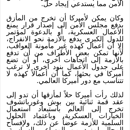
الأمن مما يستدعي إيجاد حلّ.
وكان يمكن لأميركا أن تخرج من المأزق
بدفع مجلس الأمن إلى إصدار قرار يمنع
الأعمال العسكرية، أو بالدعوة لمؤتمر
للدول الكبرى يدفع بالأزمة نحو الانفراج،
إلا أن أعمال كهذه غير مأمونة العواقب،
لأنها تمكن بعض الأطراف من أن تدفع
بالأزمة إلى اتجاهات أخرى، أو أن تضع
على جدول الأعمال بنود أخرى لا ترغب
أميركا في بحثها، كما أن أعمالاً كهذه لا
تتناسب مع دور أميركا العالمي.
لذلك رأت أميركا حلاً لمأزقها أن تدو إلى
عقد قمة ثنائية بين بوش وغورباتشوف
تخرج إلى العالم باستبعاد استعمال
الخيارات العسكرية، وباعتماد الحلول
السلمية للأزمة عوضاً عن ذلك، ولإفساح
المجال لمزيد من المساعي السياسية،