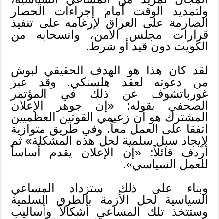
ولتمديد الوقت أمام إجراءات الحصار
الصارمة على العراق لإرغامه على تنفيذ
قرارات مجلس الأمن، وانسحابه من
الكويت دون قيد أو شرط.
لقد كان هذا هو الهدف الحقيقي لبوش
من دعوته لعقد هلسنكي. وقد عبر
غورباتشوف عن ذلك في المؤتمر
الصحفي بقوله: «إن جوهر الإعلان
المشترك هو أن زعيمي القوتين العظميين
اتفقا على العمل معاً، وفي طريق متوازية
لإيجاد سبل سلمية لحل هذه المشكلة» ثم
أردف قائلاً: «إن الإعلان يقدم أساساً
للعمل السياسي».
وبناء على ذلك ستزداد المساعي
السياسية لحل الأزمة بالطرق السلمية
وستتخذ تلك المساعي أشكالاً وأساليب