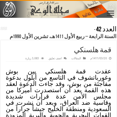
العدد 42
-
السنة الرابعة – ربيع الأول 1411هـ، تشرين الأول 1990م
قمة هلسنكي
1411/03/20م
المقالات
اضف تعليق
3,083 زيارة
عقدت قمة هلسنكي بين بوش
وغورباتشوف في التاسع من أيلول بدعوة
مفاجئة من بوش، وقد جاءت الدعوة لعقد
هذه القمة بعد أن استصدرت أميركا من
مجلس الأمن عدة قرارات شديدة
وقاسية ضد العراق، وبعد أن نشرت في
السعودية ومنطقة الخليج جيشاً جراراً من
القوات البحرية والجوية والبرية المزودة