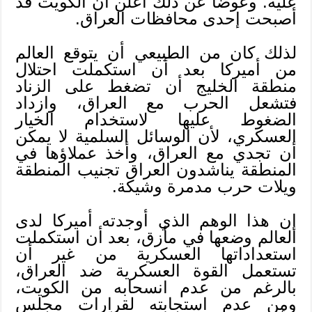
عليه. وعوضاً عن ذلك أعلن أن الكويت قد
أصبحت إحدى محافظات العراق.
لذلك كان من الطبيعي أن يتوقع العالم
من أميركا بعد أن استكملت احتلال
منطقة الخليج أن تضغط على الزناد
فتشعل الحرب مع العراق، وازداد
الضغوط عليها لاستخدام الخيار
العسكري، لأن الوسائل السلمية لا يمكن
أن تجدي مع العراق، وأخذ عملاؤها في
المنطقة يناشدون العراق تجنيب المنطقة
ويلات حرب مدمرة وشيكة.
إن هذا الوهم الذي أوجدته أميركا لدى
العالم وضعها في مأزق، بعد أن استكملت
استعداداتها العسكرية من غير أن
تستعمل القوة العسكرية ضد العراق،
بالرغم من عدم انسحابه من الكويت،
ومن عدم استجابته لقرارات مجلس