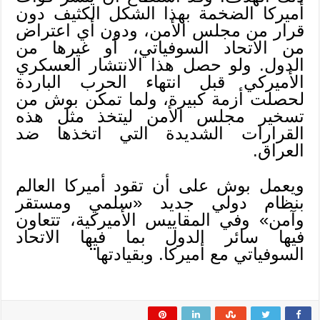
أميركا الضخمة بهذا الشكل الكثيف دون
قرار من مجلس الأمن، ودون أي اعتراض
من الاتحاد السوفياتي، أو غيرها من
الدول. ولو حصل هذا الانتشار العسكري
الأميركي قبل انتهاء الحرب الباردة
لحصلت أزمة كبيرة، ولما تمكن بوش من
تسخير مجلس الأمن ليتخذ مثل هذه
القرارات الشديدة التي اتخذها ضد
العراق.
ويعمل بوش على أن تقود أميركا العالم
بنظام دولي جديد «سلمي ومستقر
وآمن» وفي المقاييس الأميركية، تتعاون
فيها سائر الدول بما فيها الاتحاد
السوفياتي مع أميركا. وبقيادتها
¨