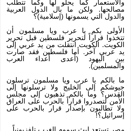
والاستعمار كما يحلو لها وكما تتطلب
مصالحها. ولكن ما بال الدول العربية
والدول التي يسمونها (إسلامية)؟
الأولى بكم يا عرب ويا مسلمون أن
تتخذوا قراراً لتحرير فلسطين قبل تحرير
الكويت. الكويت انتقلت من يد عربي إلى
يد عربي آخر. أما فلسطين فقد صارت
بين اليهود (أعدى أعداء العرب
والمسلمين).
ما بالكم يا عرب ويا مسلمون ترسلون
جيوشكم إلى الخليج ولا ترسلونها إلى
القدس؟ وما بالكم تذهبون إلى مجلس
الأمن لتصدروا قراراً بالحرب على العراق
ولا تطالبون بإصدار قرار بالحرب على
إسرائيل؟!
مصر تستعد لبث سموم الغرب تلفزيونياً