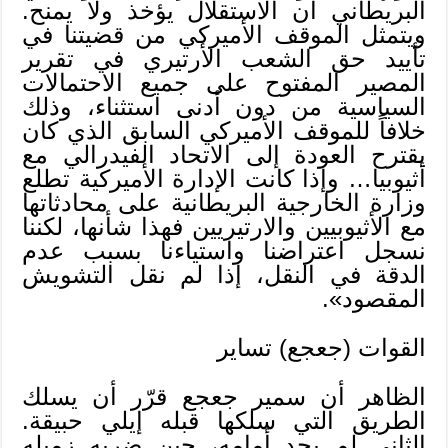
البريطاني أن الاستقلال يؤخذ ولا يمنح.
ويتمثل الموقف الأميركي من قضيتنا في
تأييد حق الشعب الأرتيري في تقرير
المصير المفتوح على جميع الاحتمالات
السياسية من دون أدنى استثناء، وذلك
خلافاً للموقف الأميركي السابق الذي كان
يقترح العودة إلى الاتحاد الفيدرالي مع
أثيوبيا… وإذا كانت الإدارة الأميركية تطلع
وزارة الخارجية البريطانية على محادثاتها
مع الأثيوبيين والارتيريين فهذا شأنها، لكننا
نسجل اعتراضنا واستياءنا بسبب عدم
الدقة في النقل، إذا لم نقل التشويش
المقصود».
القوات (جعجع) تساير
الظاهر أن سمير جعجع قرّر أن يسلك
الطريق التي سلكها قبله إيلي حبيقة.
الثاني لم يجد أمامه، حين ضربه زميله