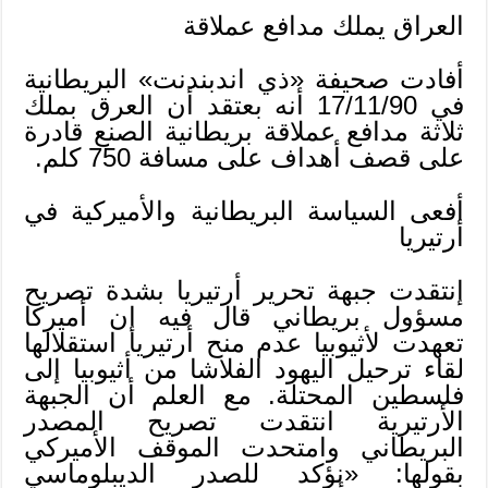
العراق يملك مدافع عملاقة
أفادت صحيفة «ذي اندبندنت» البريطانية
في 17/11/90 أنه بعتقد أن العرق بملك
ثلاثة مدافع عملاقة بريطانية الصنع قادرة
على قصف أهداف على مسافة 750 كلم.
أفعى السياسة البريطانية والأميركية في
أرتيريا
إنتقدت جبهة تحرير أرتيريا بشدة تصريح
مسؤول بريطاني قال فيه إن أميركا
تعهدت لأثيوبيا عدم منح أرتيريا استقلالها
لقاء ترحيل اليهود الفلاشا من أثيوبيا إلى
فلسطين المحتلة. مع العلم أن الجبهة
الأرتيرية انتقدت تصريح المصدر
البريطاني وامتحدت الموقف الأميركي
بقولها: «نؤكد للصدر الديبلوماسي