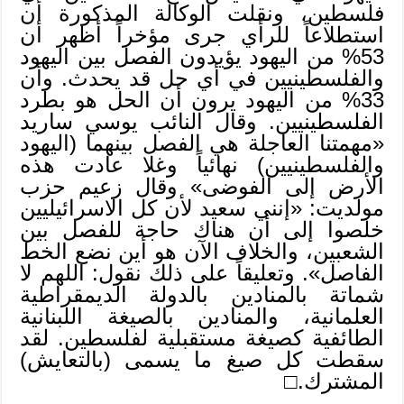
فلسطين، ونقلت الوكالة المذكورة أن
استطلاعاً للرأي جرى مؤخراً أظهر أن
53% من اليهود يؤيدون الفصل بين اليهود
والفلسطينيين في أي حل قد يحدث. وأن
33% من اليهود يرون أن الحل هو بطرد
الفلسطينيين. وقال النائب يوسي ساريد
«مهمتنا العاجلة هي الفصل بينهما (اليهود
والفلسطينيين) نهائياً وغلا عادت هذه
الأرض إلى الفوضى» وقال زعيم حزب
مولديت: «إنني سعيد لأن كل الاسرائيليين
خلصوا إلى أن هناك حاجة للفصل بين
الشعبين، والخلاف الآن هو أين نضع الخط
الفاصل». وتعليقاً على ذلك نقول: اللهم لا
شماتة بالمنادين بالدولة الديمقراطية
العلمانية، والمنادين بالصيغة اللبنانية
الطائفية كصيغة مستقبلية لفلسطين. لقد
سقطت كل صيغ ما يسمى (بالتعايش)
المشترك.□