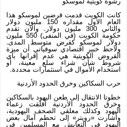
رشوة كويتية لموسكو
كانت الكويت قدمت قرضين لموسكو هذا
العام الأول مقداره 150 مليون دولار
والثاني 300 مليون دولار. والآن تقدم
حكومة الكويت (في المنفى) 550 مليون
دولار لموسكو كقرض متوسط المدى.
ولاحظ خبير اقتصادي سوفياتي أن ميزة
القروض الكويتية هي عدم إقرانها بأي
شروط شأن شراء سلع معينة، أو
استخدام الأموال في استثمارات محددة.
حرب السكاكين وخرق الحدود الأردنية
خطوتا الانتقال إلى طعن اليهود بالسكاكين
وخرق الحدود الأردنية أقلقت زعماء
اليهود وكذلك معلقي الصحف اليهودية،
وأشارت «رويتر» إلى تحطم آمال بعض
اليهود في التعايش مع المسلمين في