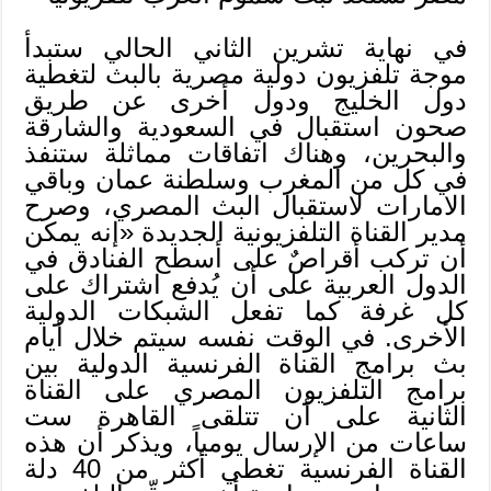
في نهاية تشرين الثاني الحالي ستبدأ
موجة تلفزيون دولية مصرية بالبث لتغطية
دول الخليج ودول أخرى عن طريق
صحون استقبال في السعودية والشارقة
والبحرين، وهناك اتفاقات مماثلة ستنفذ
في كل من المغرب وسلطنة عمان وباقي
الامارات لاستقبال البث المصري، وصرح
مدير القناة التلفزيونية الجديدة «إنه يمكن
أن تركب أقراصٌ على أسطح الفنادق في
الدول العربية على أن يُدفع اشتراك على
كل غرفة كما تفعل الشبكات الدولية
الأخرى. في الوقت نفسه سيتم خلال أيام
بث برامج القناة الفرنسية الدولية بين
برامج التلفزيون المصري على القناة
الثانية على أن تتلقى القاهرة ست
ساعات من الإرسال يومياً، ويذكر أن هذه
القناة الفرنسية تغطي أكثر من 40 دلة