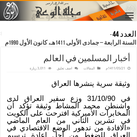
العدد 44
-
السنة الرابعة – جمادى الأولى 1411هـ، كانون الأول 1990م
أخبار المسلمين في العالم
1411/05/21م
المقالات
اضف تعليق
3,011 زيارة
وثيقة سرية ينشرها العراق
في 31/10/90 وزع سفير العراق لدى
واشنطن محمد المشاط وثيقة تؤكد أن
المخابرات الأميركية افترحت على الكويت
في تشرين الثاني من العام الماضي
«الافادة من تدهور الوضع الاقتصادي في
العراق للضغط من أجل إعادة ترسيم