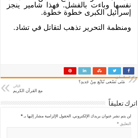
نفسها وباءت بالفشل. فهذا شامير ينجز
إسرائيل الكبرى خطوة خطوة.
ومنظمة التحرير تذهب لتقاتل في تشاد.
السابق
مَتَى نَسْعى نُبَايُع مِنْ جَديدِ؟
التالي
مع القرآن الكريم
اترك تعليقاً
لن يتم نشر عنوان بريدك الإلكتروني.
الحقول الإلزامية مشار إليها بـ
*
التعليق
*