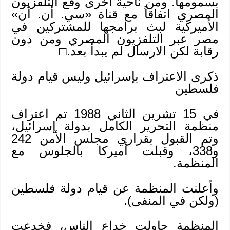
بسمومها. ومن ناحية أخرى وقّع التلفزيون
المصري اتفاقاً مع قناة «سي. أن. أن»
الأميركية لبث برامجها للمشتركين في
مصر عبر التلفزيون المصري ومن دون
رقابة لكن الارسال لم يبدأ بعد.□
ذكرى الاعتراف بإسرائيل وليس قيام دولة
فلسطين
في 15 تشرين الثاني 1988 تم اعتراف
منظمة التحرير الكامل بدولة إسرائيل،
وتم القبول بقراري مجلس الأمن 242
و338، وقبلت أميركا بالجلوس مع
المنظمة.
وأعلنت المنظمة عن قيام دولة فلسطين
(ولكن في المنفى).
المنظمة حاولت خداع الناس، فخدعت