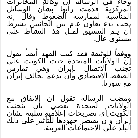
وجاء في الرسالة أن وكالة المخابرات
المركزية قدمت رأيها بشأن الوسائل
المناسبة لممارسة الضغوط وقال إنه
يجب بدء تعاون عام بين الجانبين بشرط
أن يتم التنسيق لمثل هذا النشاط على
مستوى عال.
ووفقاً للوثيقة فقد كتب الفهد أيضاً يقول
إن الولايات المتحدة حثت الكويت على
تجنب الاتصال بإيران وهي تمارس
الضغط الاقتصادي وأن تدعم تحالف إيران
مع سوريا.
ومضت الرسالة تقول إن الاتفاق مع
الولايات المتحدة يقضي بأن تتجنب
الكويت أي تصريحات إعلامية سلبية بشأن
إيران وأن تقتصر جهودها للتأثير على ذلك
البلد على الاجتماعات العربية.