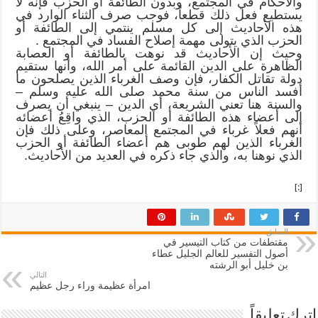
والأحكام في المجتمع، وبدون الطائفة أو الحزب فإنه لا
يستطيع فعل ذلك قطعاً، فوجب صرف الثناء الوارد في
هذه الأحاديث إلى كل مسلم ينتمي إلى الطائفة أو
الحزب الذي يتولى مهمة إصلاح الفساد في المجتمع .
وحيث إن الأحاديث قد نوهت بالطائفة أو العصابة
الظاهرة على الدين القائمة على أمر الله، وأنها ستقيم
دولة تقاتل الكفار، فإن وصف الغرباء الذين يصلحون ما
أفسد الناس من سنة محمد صلى الله عليه وسلم –
والسنة هنا تعني الشريعة، أي الدين – ينبغي أن يصرف
إلى أعضاء هذه الطائفة أو الحزب، الذي واقِعُ أعضائه
أنهم فعلاً غرباء في المجتمع المعاصر، وعلى ذلك فإن
الغرباء الذين لهم طوبى هم أعضاء الطائفة أو الحزب
الذي نوهنا به، والذي جاء ذكره في العديد من الأحاديث.
[:]
السابق
مقتطفات من كتاب التيسير في
أصول التفسير للعالم الجليل عطاء
بن خليل أبو الرشته
التالي
امرأة عظيمة وراء رجل عظيم
اترك تعليقاً