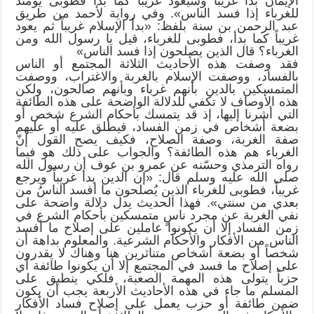
الإيمان بدأ غريباً وسيعود غريباً كما بدأ فطوبى يومئذ
للغرباء إذا فسد الناس». وفي رواية لأحمد من طريق
عبد الرحمن بن سنة بلفظ: «بدأ الإسلام غريباً ثم يعود
غريباً كما بدأ، فطوبى للغرباء، قيل يا رسول الله ومن
الغرباء؟ قال الذين يصلحون إذا فسد الناس»
فقد وصفت هذه الأحاديث الثلاثة المجتمع أو الناس
بالفساد، ووصفت الإسلام بالغربة والاغتراب، ووصفت
المتمسكين بالدين بأنهم غرباء وبأنهم صالحون، ولكن
هذه الأوصاف لا تكفي للدلالة الواضحة على هذه الطائفة
التي أشرنا إليها، إذ قد يتمسك بأحكام الشرع شخص أو
بضعة أشخاص في زمن الفساد، فيطلق عليه أو عليهم
صفة الغربة، وصفة الصلاح، فكيف يصح القول إنّ
الغرباء هم هذه الطائفة؟ والجواب على ذلك هو فيما
رواه الترمذي وحسّنه عن عمرو بن عوف أن رسول الله
صلى الله عليه وسلم قال: «إن الدين بدأ غريباً ويرجع
غريباً، فطوبى للغرباء الذين يُصلحون ما أفسد الناسُ من
بعدي من سنتي». فهذا الحديث يدل دلالة واضحة على
نفي الغربة عن مجرد ناسٍ متمسكين بأحكام الشرع في
زمن الفساد إلا أن يكونوا عاملين على إصلاح ما أفسد
الناس من الأفكار والأحكام الشرعية. والمعلوم بداهة أن
شخصاً أو بضعة أشخاص متناثرين هنا وهناك لا يقدرون
على إصلاح ما فسد في المجتمع إلا أن يكونوا طائفة أي
حزباً يتولى هذه المهمة الصعبة، فلكي ينطبق على
المسلم ما جاء في هذه الأحاديث الأربعة يجب أن يكون
ضمن طائفة أو حزب يعمل على إصلاح فساد الأفكار