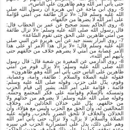
حتى يأتي أمر الله وهم ظاهرون على الناس»
.
5- روى ابن ماجة عن أبي هريرة أن رسول الله صلى
الله عليه وسلم قال: «لا تزال طائفة من أمتي قَوّامةً
على أمر الله لا يضرها من خالفها»
.
6- روى الحاكم بسند صحيح عن عمر بن الخطاب قال:
قال رسول الله صلى الله عليه وسلم: «لا تزال طائفة
من أمتي ظاهرين على الحق حتى تقوم السّاعة»
7- روى البزار بسند جيد عن أبي هريرة عن النبي صلى
الله عليه وسلم قال
:
«لا يزال هذا الأمر أو على هذا
الأمر عصابة من أمتي لا يضرهم خلاف من خالفهم حتى
يأتيهم أمر الله»
.
8- روى الدارمي عن المغيرة بن شعبة قال: قال رسول
الله صلى الله عليه وسلم: «لا يزال قوم من أمتي
ظاهرين على الناس حتى يأتي أمر الله وهم ظاهرون»
فقوله عليه الصلاة والسلام : طائفة، وأمة، وعصابة،
وقوم، يدّل على حزب. وقوله صلى الله عليه وسلم:
قائمة ، قوّامة على أمر الله، يشير إلى قيام الحزب
وتمسكه بالإسلام وقوامته على فكر المجتمع وحسِّه.
وقوله صلى الله عليه وسلم: لا يضرهم من خذلهم ولا
من خالفهم، يدّل على خذلان الخاذلين له، وخلاف
المخالفين له، وأن الحق مع الحزب وليس مع هؤلاء، وأن
الخذلان والخلاف لا تلحق الضرر بالحزب. وقوله عليه
الصلاة والسلام: لا يزال، ولا تزال، حتى يأتي أمر الله
وهم على ذلك، يدل على استمرارية الحزب في سيره
وعدم توقفه، كما يدل على ذلك قوله في حديث الحاكم: