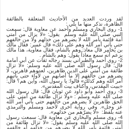
لقد وردت العديد من الأحاديث المتعلقة بالطائفة
الظاهرة، نذكر منها ما يلي :
1- روى البخاري ومسلم وأحمد عن معاوية قال: سمعت
النبي صلى الله عليه وسلم يقول: «لا يزال من أمتي
أمة قائمة بأمر الله لا يضرهم من خذلهم ولا من خالفهم
حتى يأتي أمر الله وهم على ذلك» قال عمير: فقال مالك
بن يُخامِر قال معاذ: وهم بالشام، فقال معاوية، هذا مالك
يزعم أنه سمع معاذاً يقول: وهم بالشام .
2- روى أحمد والطبراني بسند رجاله ثقات عن أبي أمامة
قال: قال رسول الله صلى الله عليه وسلم: «لا تزال
طائفة من أمتي على الدين ظاهرين، لعدوهم قاهرين، لا
يضرهم من خالفهم إلا ما أصابهم من لأْواء حتى يأتيهم
أمر الله وهم كذلك» قالوا: يا رسول الله، وأين هم؟ قال:
«ببيت المقدس، وأكناف بيت المقدس».
3- روى أحمد وأبو داود عن ثوبان قال: قال رسول الله
صلى الله عليه وسلم : «ولا تزال طائفة من أمتي على
الحق ظاهرين لا يضرهم من خالفهم حتى يأتي أمر الله
عز وجل». وفي رواية أخرى لأحمد ومسلم والترمذي
عنه بلفظ: «لا يضرّهم من خذلهم».
4- روى مسلم والبخاري عن معاوية قال: سمعت رسول
الله صلى الله عليه وسلم يقول: «لا تزال طائفة من
أمتي قائمة بأمر الله لا يضرهم من خذلهم أو خالفهم