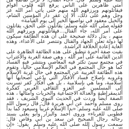
أمتي ظاهرين على الناس يرفع الله قلوب أقوام
فيقاتلونهم ويرزقهم الله منهم حتى يأتي أمر الله عز
وجل وهم على ذلك، ألا إن عقر دار المؤمنين الشام،
والخيل معقود في نواصيها الخير إلى يوم القيامة»
فقوله صلى الله عليه وسلم: يقاتلون على الحق، يقاتلون
على أمر الله، جاء القتال…فيقاتلونهم ويرزقهم الله
منهم ، يدل دلالة صحيحة على أن هذه الطائفة سيكون
لها دولة تعلن الجهاد والقتال وتنتصر على الأعداء، وهذه
الغاية إعادة الخلافة الراشدة.
بقيت صفة أخيرة تنطبق على هذه الطائفة الظاهرة على
الدين القائمة على أمر الله ، وهي صفة الغربة والاغتراب
في مجتمع سيئ تكثر فيه المعاصي وينتشر فيه الفساد
كما هو حال المجتمع في العالم الإسلامي حالياً، وتقوم
هذه الطائفة الغريبة عن المجتمع في حال غربة الإسلام
وغروبه بإصلاح فساد الأفكار التي يدّعي أصحابها أنها
إسلامية، وما هي بإسلامية ، بل هي أفكار كفر تسربت
إلى المسلمين عبر الغزو الثقافي الغربي كفكرة
الديمقراطية والعدالة الاجتماعية والحريات وأمثالها ، هذه
الصفة أيضاً وردت في الحديث النبوي الشريف ، فقد
روى مسلم وأحمد عن أبي هريرة قال: قال رسول الله
صلى الله عليه وسلم: «بدأ الإسلام غريباً وسيعود كما بدأ
فطوبى للغرباء» وروى أحمد والبزار وأبو يعلى بسند
رجاله رجال الصحيح عن سعد بن أبي وقاص قال:
سمعت رسول الله صلى الله عليه وسلم يقول: «إن