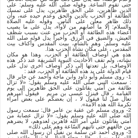
حتى تقوم الساعة. وقوله صلى الله عليه وسلم: على
الدين ظاهرين، على الحق ظاهرين، يدل على تمسك
الطائفة أو الحزب بالدين والحق وعدم حيده عنه، وأن
ذلك ظاهر معلن على الناس. وقوله عليه الصلاة
والسلام: إلا ما أصابهم من لأْواء، يدل على ما يصيب
أعضاء هذه الطائفة أو الحزب من عنت بسبب شظف
العيش، والضيق في الرزق. وأخيراً يدل قوله صلى الله
عليه وسلم: وهم بالشام، ببيت المقدس وأكناف بيت
المقدس ، على مكان نشأة الحزب هذا.
هذه هي أوصاف الطائفة أو الحزب، وهذا هو مكان
نشأته، ولم تقف الأحاديث النبوية الشريفة عند ذكر هذه
الأوصاف، بل تعدتها إلى ذكر أوصاف أخرى تدل على
قيام الدولة على يد هذه الطائفة أو الحزب، فقد :
1- روى مسلم وأبو داود وابن ماجة وأحمد عن جابر قال
: سمعت النبي صلى الله عليه وسلم يقول: «لا تزال
طائفة من أمتي يقاتلون على الحق ظاهرين إلى يوم
القيامة ، قال فينزل عيسى بن مريم فيقول أميرهم
تعال صلّ لنا فيقول لا ، إن بعضكم على بعض أمراء
تكرمةَ الله هذه الأمة».
2- وروى مسلم عن عقبة بن عامر قال: سمعت رسول
الله ضلى الله عليه وسلم يقول: «لا تزال عصابة من
أمتي يقاتلون على أمر الله قاهرين لعدوهم، لا يضرهم
من خالفهم حتى تأتيهم السّاعة وهم على ذلك»
3- وروى أحمد عن سلمة بن نفيل أن رسول الله صلى
الله عليه وسلم قال: «جاء القتال، لا تزال طائفة من