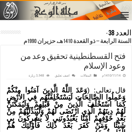
العدد 38
-
السنة الرابعة – ذو القعدة 1410هـ، حزيران 1990م
فتح القسطنطينية تحقيق وعد من
وعود الإسلام
1410/11/14م
المقالات
اضف تعليق
3,948 زيارة
قال تعالى: (
وَعَدَ اللَّهُ الَّذِينَ آمَنُوا مِنْكُمْ
وَعَمِلُوا الصَّالِحَاتِ لَيَسْتَخْلِفَنَّهُم فِي الأَرْضِ
كَمَا اسْتَخْلَفَ الَّذِينَ مِنْ قَبْلِهِمْ وَلَيُمَكِّنَنَّ
لَهُمْ دِينَهُمْ الَّذِي ارْتَضَى لَهُمْ وَلَيُبَدِّلَنَّهُمْ مِنْ
بَعْدِ خَوْفِهِمْ أَمْنًا يَعْبُدُونَنِي لاَ يُشْرِكُونَ بِي
شَيْئًا وَمَنْ كَفَرَ بَعْدَ ذَلِكَ فَأُوْلَئِكَ هُمْ