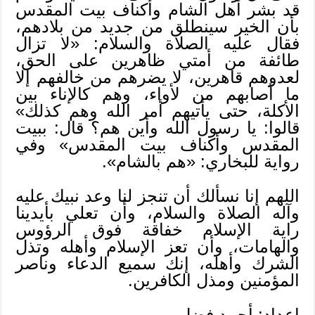
قد بشر أهل الشام وأكناف بيت المقدس
بأن الخير سينطلق من جديد من بلادهم،
فقال عليه الصلاة والسلام: «لا تزال
طائفة من أمتي ظاهرين على الحق،
لعدوهم قاهرين، لا يضرهم من خالفهم إلا
ما أصابهم من لأواء، وهم كالإناء بين
الأكلة، حتى يأتيهم أمر الله وهم كذلك»
قالوا: يا رسول الله وأين هم؟ قال: ببيت
المقدس وأكناف بيت المقدس» وفي
رواية للبخاري: «هم بالشام».
اللهم إنا نسألك أن تنجز لنا وعد نبيك عليه
وآله الصلاة والسلام، وأن تعلي بأيدينا
راية الإسلام خفاقة فوق الرؤوس
والهامات، وأن تعز الإسلام وأهله وتذل
الشرك وأهله، إنك سميع الدعاء وناصر
المؤمنين ومذل الكافرين.
إعداد: أحمد فضل