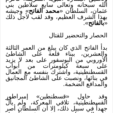
الله سبحانه وتعالى سابع سلاطين بني
عثمان، السلطان «
محمد الفاتح
» وجيشه
بهذا الشرف العظيم، وقد لقب لأجل ذلك
«
بالفاتح
».
الحصار والتحضير للقتال
بدأ الفاتح الذي كان يبلغ من العمر الثالثة
والعشرين، ببناء قلعة على الشاطئ
الأوروبي من البوسفور على بعد لا يزيد
على سبعة كيلومترات من أبواب
القسطنطينية، واشترك بنفسه مع العمال
في بنائها، ونصبت على الشاطئ المجانيق
والمدافع الضخمة.
وقد حاول «قسطنطين» إمبراطور
القسطنطينية، تلافي المعركة، ولم يألُ
جهداً في سبيل ذلك، إلا أن السلطان أصر