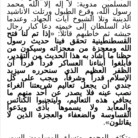
المسلمين مدوية: لا إله إلا الله محمد
رسول الله، وقرع الطبول ورتلت الأناشيد
الدينية وتلا الشيوخ آيات الجهاد. وعندما
عاد السلطان إلى خيمته دعا كبار رجال
جيشه ثم خاطبهم قائلاً: «
إذا تم لنا فتح
القسطنطينية تحقق فينا حديث رسول
الله ومعجزة من معجزاته وسيكون من
حظنا ما أشاد به هذا الحديث من التقدير،
فأبلغوا أبناءنا العساكر فرداً فرداً أن
الظفر العظيم الذي سنحرره سيزيد
الإسلام قدراً وشرفاً، ويجب على كل
جندي أن يجعل تعاليم شريعتنا الغراء
نصب عينه فلا يصدر عن أحد منهم ما
يجافي هذه التعاليم، وليتجنبوا الكنائس
والمعابد ولا يسموها بأذى ويدَعوا
القساوسة والضعفاء والعجزة الذين لا
يقاتلون
».
وتكثف الهجوم، وتسلق المسلمون السور