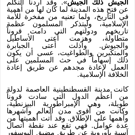
الجيش ذلك الجيش
». وقد أردنا التكلم
عن فتح هذه المدينة لما كان لها من أهمية
في التاريخ، ولما تعنيه من مفخرة للأمة
الإسلامية، وليتذكر المسلمون عظمة
تاريخهم ودولتهم التي دامت قروناً
متطاولة، وهزمت أعتى الأساطيل
والجيوش. وأذلت أعتى الجبابرة
والمتكبرين والطواغيت، عسى أن يكون
ذلك إسهاماً في حث المسلمين على
العمل لإعادة مجدهم عن طريق إعادة
الخلافة الإسلامية.
كانت مدينة القسطنطينية العاصمة لدولة
من أعظم الدول التي سادت قروناً
طويلة، وهي الإمبراطورية البيزنطية،
وكانت من أقوى مدن العالم وأشهرها
وأهمها على الإطلاق. وقد أتت أهميتها من
عدة عوامل. فهي تقع عند نقطة اتصال
آسية بأوروبة عن طريق مضيق البوسفور