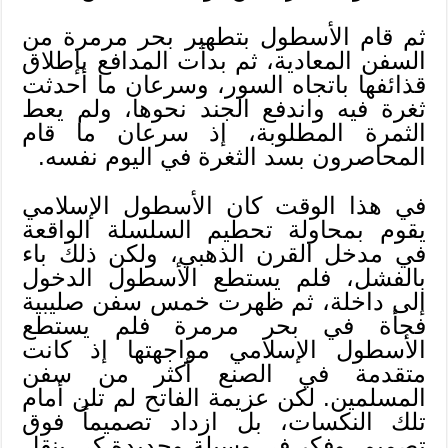
ثم قام الأسطول بتطهير بحر مرمرة من
السفن المعادية، ثم بدأت المدافع بإطلاق
قذائفها باتجاه السور، وسرعان ما أحدثت
ثغرة فيه واندفع الجند نحوها، ولم يعط
الثمرة المطلوبة، إذ سرعان ما قام
المحاصرون بسد الثغرة في اليوم نفسه.
في هذا الوقت كان الأسطول الإسلامي
يقوم بمحاولة تحطيم السلسلة الواقعة
في مدخل القرن الذهبي، ولكن ذلك باء
بالفشل، فلم يستطع الأسطول الدخول
إلى داخلة، ثم ظهرت خمس سفن صليبية
فجأة في بحر مرمرة فلم يستطع
الأسطول الإسلامي مواجهتها إذ كانت
متقدمة في الصنع أكثر من سفن
المسلمين. لكن عزيمة الفاتح لم تلن أمام
تلك النكسات، بل ازداد تصميماً فوق
تصميم، وفكر في وسيلة وجديدة كي ينقل