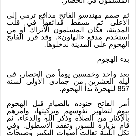
المسلمون في الحصار.
ثم صمم مهندسو الفاتح مدافع ترمي إلى
الأعلى ثم تسقط قذائفها في قلب
المدينة، فكان المسلمون الأتراك أو من
استخدم مدفع «الهاون». وقد قرر الفاتح
الهجوم على المدينة لدخلوها.
بدء الهجوم
بعد واحد وخمسين يوماً من الحصار، في
ليلة العشرين من جمادى الأولى لسنة
857 للهجرة بدأ الهجوم.
أمر الفاتح جنوده بالصيام قبل الهجوم
بيوم لتطهير نفوسهم وتزكيتها، وأمرهم
بالإكثار من الصلاة وذكر الله والدعاء، ثم
قام بزيارة للسور وتفقد الأسطول. وفي
تكل الليلة تعالت أصوات التكبير وصيحات