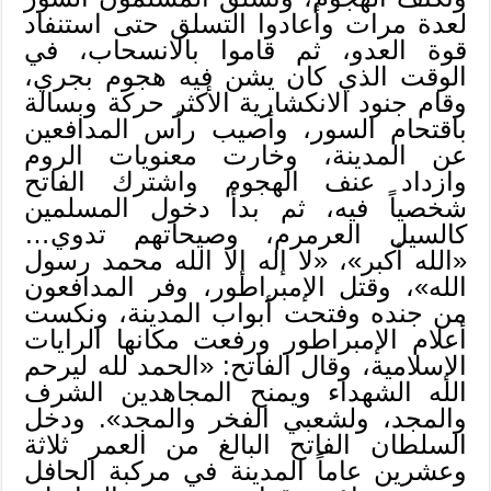
لعدة مرات وأعادوا التسلق حتى استنفاد
قوة العدو، ثم قاموا بالانسحاب، في
الوقت الذي كان يشن فيه هجوم بجري،
وقام جنود الانكشارية الأكثر حركة وبسالة
باقتحام السور، وأصيب رأس المدافعين
عن المدينة، وخارت معنويات الروم
وازداد عنف الهجوم واشترك الفاتح
شخصياً فيه، ثم بدأ دخول المسلمين
كالسيل العرمرم، وصيحاتهم تدوي…
«الله أكبر»، «لا إله إلا الله محمد رسول
الله»، وقتل الإمبراطور، وفر المدافعون
من جنده وفتحت أبواب المدينة، ونكست
أعلام الإمبراطور ورفعت مكانها الرايات
الإسلامية، وقال الفاتح: «الحمد لله ليرحم
الله الشهداء ويمنح المجاهدين الشرف
والمجد، ولشعبي الفخر والمجد». ودخل
السلطان الفاتح البالغ من العمر ثلاثة
وعشرين عاماً المدينة في مركبة الحافل