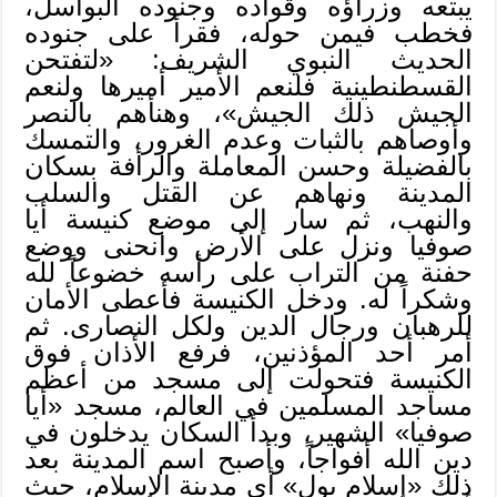
يبتعه وزراؤه وقواده وجنوده البواسل،
فخطب فيمن حوله، فقرأ على جنوده
الحديث النبوي الشريف: «لتفتحن
القسطنطينية فلنعم الأمير أميرها ولنعم
الجيش ذلك الجيش»، وهنأهم بالنصر
وأوصاهم بالثبات وعدم الغرور، والتمسك
بالفضيلة وحسن المعاملة والرأفة بسكان
المدينة ونهاهم عن القتل والسلب
والنهب، ثم سار إلى موضع كنيسة أيا
صوفيا ونزل على الأرض وانحنى ووضع
حفنة من التراب على رأسه خضوعاً لله
وشكراً له. ودخل الكنيسة فأعطى الأمان
للرهبان ورجال الدين ولكل النصارى. ثم
أمر أحد المؤذنين، فرفع الأذان فوق
الكنيسة فتحولت إلى مسجد من أعظم
مساجد المسلمين في العالم، مسجد «أيا
صوفيا» الشهير، وبدأ السكان يدخلون في
دين الله أفواجاً، وأصبح اسم المدينة بعد
ذلك «إسلام بول» أي مدينة الإسلام، حيث