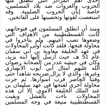
إحدى أهم المراكز التي تنطلق منها
الحروب والغزوات ضد بلاد المسلمين،
خاصة إبان الحروب الصليبية. وقد
استعصت لقوتها وتحصينها على الفاتحين.
ومنذ أن انطلق المسلمون في فتوحاتهم،
كانت القسطنطينية من الأهداف التي
وضعوها تصب أعينهم. ولم يتأخروا في
محاولة فتحها، فلقد كانت أولى المحاولات
في عهد الخليفة معاوية بن أبي سفيان
عام 51 هـ، حيث أرسل إليها ابنه يزيد،
وكان في جيشه عدد من الصحابة رضوان
الله عليهم أمثال أبي أيوب الأنصاري
وغيرها، والذي لا يزال ضريحه شاهداً حتى
وقتنا الحاضر قرب أسوارها. ثم جرت
محاولة أخرى لفتحها في عهد سليمان بن
عبد الملك الخليفة الأموي. إلا أن هذه
المحاولات باءت بالفشل وبقيت
القسطنطينية منيعة في وجه المسلمين