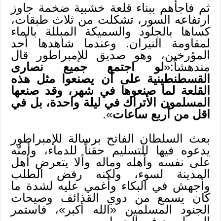
ثم فاجأهم ببناء قلعة خشبية ضخمة جاوز
ارتفاعه السور، تشكلت من ثلاث طبقات،
كساها بالجلود والسميكة المبللة بالماء
لمقاومة النيران. وعندما شاهدها أحد
المؤرخين، وهو صديق للإمبراطور قال
مندهشاً:«
لو اجتمع جميع نصارى
القسطنطينية على أن يصنعوا مثل هذه
القلعة لما صنعوها في شهر، وقد صنعها
المسلمون الأتراك في ليلة واحدة، بل في
اقل من أربع ساعات
».
بعث السلطان الفاتح برسالة للإمبراطور
يدعوه فيها للتسليم حقناً للدماء، وأمنّه
على نفسه وأهله وماله وألا يتعرض أهل
المدينة لسوء، ولكنه رفض الطلب
وأجهش في البكاء وأغمي عليه لشدة ما
كان يسمع من دوي القذائف وصيحات
الجنود المسلمين «الله أكبر»، فاستمر