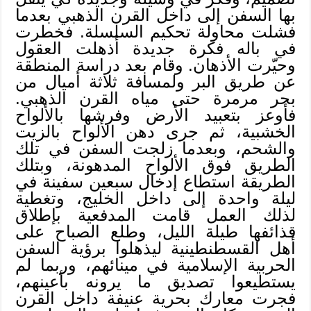
بها السفن إلى داخل القرن الذهبي بعدما
فشلت محاولة تحكيم السلسلة. فخطرت
في باله فكرة جديدة أذهلت العقول
وحيّرت الأذهان. وقام بعد دراسة المنطقة
عن طريق البر ولمسافة ثلاثة أميال من
بحر مرمرة حتى مياه القرن الذهبي.
فأوعز بتعبيد الأرض وفرشها بالألواح
الخشبية، ثم جرى دهن الألواح بالزيت
والشحم، وبعدما زلجت السفن في تلك
الطريق فوق الألواح المدهونة، وبتلك
الطريقة استطاع إدخال سبعين سفينة في
ليلة واحدة إلى داخل الخليج، وتغطية
لذلك العمل قامت المدفعية بإطلاق
قذائفها طيلة الليل، وطلع الصباح على
أهل القسطنطينية ليذهلوا برؤية السفن
الحربية الإسلامية في مينائهم، وربما لم
يستطيعوا تصديق ما يرونه بأعينهم،
فجرت معارك بحرية عنيفة داخل القرن