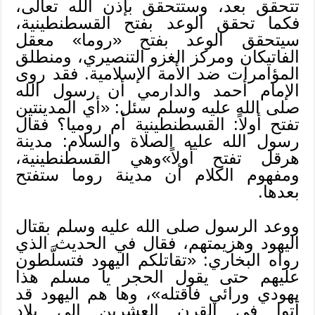
تتحقق بعد، وستتحقق بإذن الله تعالى،
فكما تحقق الوعد بفتح القسطنطينية،
سيتحقق الوعد بفتح «روما» معقل
الفاتيكان ومركز الغزو التنصيري، ومنطلق
المؤامرات ضد الأمة الإسلامية. فقد روى
الإمام أحمد والدارمي أن رسول الله
صلى الله عليه وسلم سئل: «أي المدينتين
تفتح أولاً: القسطنطينية أم روميا؟ فقال
رسول الله عليه الصلاة والسلام: مدينة
هرقل تفتح أولاً»وهي القسطنطينية،
ومفهوم الكلام أن مدينة روما ستفتح
بعدها.
ووعد الرسول صلى الله عليه وسلم بقتال
اليهود وهزيمتهم، فقال في الحديث الذي
رواه البخاري: «تقاتلكم اليهود فتسلَّطون
عليهم حتى يقول الحجر يا مسلم هذا
يهودي ورائي فاقتله»، وها هم اليهود قد
أتوا في القرن العشرين إلى بلاد