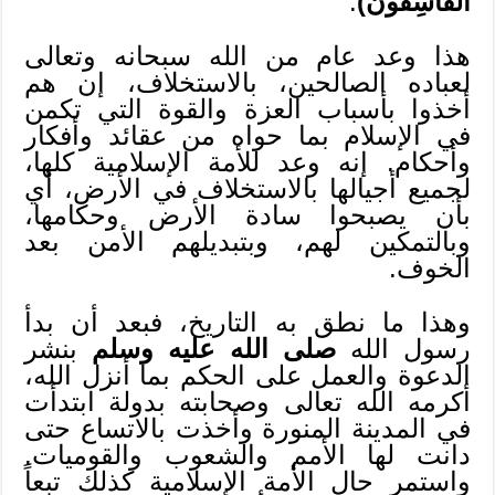
الْفَاسِقُونَ)
.
هذا وعد عام من الله سبحانه وتعالى
لعباده الصالحين، بالاستخلاف، إن هم
أخذوا بأسباب العزة والقوة التي تكمن
في الإسلام بما حواه من عقائد وأفكار
وأحكام. إنه وعد للأمة الإسلامية كلها،
لجميع أجيالها بالاستخلاف في الأرض، أي
بأن يصبحوا سادة الأرض وحكامها،
وبالتمكين لهم، وبتبديلهم الأمن بعد
الخوف.
وهذا ما نطق به التاريخ، فبعد أن بدأ
رسول الله
صلى الله عليه وسلم
بنشر
الدعوة والعمل على الحكم بما أنزل الله،
أكرمه الله تعالى وصحابته بدولة ابتدأت
في المدينة المنورة وأخذت بالاتساع حتى
دانت لها الأمم والشعوب والقوميات.
واستمر حال الأمة الإسلامية كذلك تبعاً