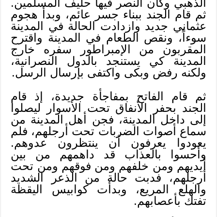
الذهبي وكان النصر فيها حليف المسلمين.
ثم قام الجند ببناء جسر عائم، وبدأ هجوم
عثماني جديد وازدادت الحالة في المدينة
سوءاً، ونقص الطعام في المدينة واقترح
المقربون من الإمبراطور سفره خارج
المدينة كي يستنجد بالدول النصرانية،
ولكنه رفض وبكى واكتفى بإرسال الرسل.
ثم قام الفاتح بمفاجأة جديدة، إذ قام
الجند بحفر الأنفاق تحت الأسوار ليصلوا
إلى داخل المدينة، فجن أهل المدينة من
سماع أصوات الضربات تحت أرجلهم، فلم
يعودوا يعرفون أن ينتظرون عدوهم.
وأحسوا بالعذاب قد داهمهم من بين
أيديهم ومن خلفهم ومن فوقهم ومن تحت
أرجلهم، فدبت حالة من الذعر الشديد
والهلع المريع، وبدأت كوابيس اليقظة
تفتك بأعصابهم.