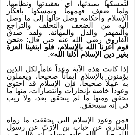
لتمسكها بمبدئها، أي بعقيدتها ونظامها.
ولما ضعف فهمهما وتمسكها بأفكار
الإسلام وأحكامه وصل حالها إلى ما وصل
إليه من الضعف والتخلف والتراجع
والتقهقر والذل والمهانة. ولقد صدق
الفاروق رضي الله عنه حين قال: «
نحن
قوم أعزنا الله بالإسلام، فلو ابتغينا العزة
بغير دين الإسلام أذلنا الله
».
إذا كانت هذه الآية وعداً عاماً لكل الذين
يؤمنون بالإسلام إيماناً صحيحاً، ويعملون
به عملاً صحيحاً، فإن الإسلام قد احتوى
وعوداً خاصة بإنجازات وانتصارات، منها ما
تحقق ومنها ما لم يتحقق بعد، ولا ريب
في إنه سيتحقق.
فمن وعود الإسلام التي تحققت ما رواه
البخاري عن خباب بن الأرَتّ عن رسول
الله
صلى الله عليه وسلم
أنه قال حين