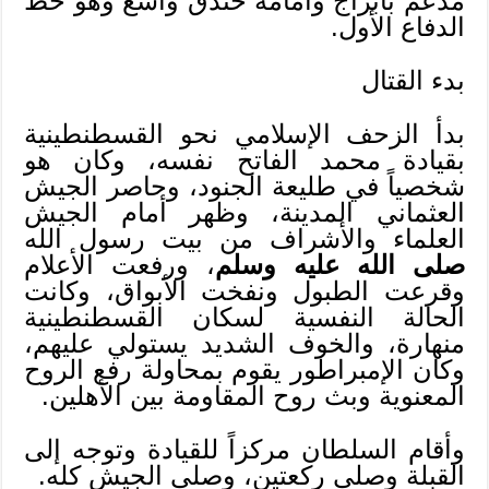
مدعم بأبراج وأمامه خندق واسع وهو خط
الدفاع الأول.
بدء القتال
بدأ الزحف الإسلامي نحو القسطنطينية
بقيادة محمد الفاتح نفسه، وكان هو
شخصياً في طليعة الجنود، وحاصر الجيش
العثماني المدينة، وظهر أمام الجيش
العلماء والأشراف من بيت رسول الله
صلى الله عليه وسلم
، ورفعت الأعلام
وقرعت الطبول ونفخت الأبواق، وكانت
الحالة النفسية لسكان القسطنطينية
منهارة، والخوف الشديد يستولي عليهم،
وكان الإمبراطور يقوم بمحاولة رفع الروح
المعنوية وبث روح المقاومة بين الأهلين.
وأقام السلطان مركزاً للقيادة وتوجه إلى
القبلة وصلى ركعتين، وصلى الجيش كله.