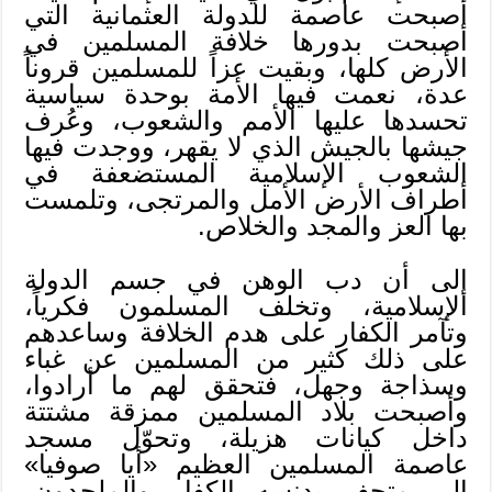
أصبحت عاصمة للدولة العثمانية التي
أصبحت بدورها خلافة المسلمين في
الأرض كلها، وبقيت عزاً للمسلمين قروناً
عدة، نعمت فيها الأمة بوحدة سياسية
تحسدها عليها الأمم والشعوب، وعُرف
جيشها بالجيش الذي لا يقهر، ووجدت فيها
الشعوب الإسلامية المستضعفة في
أطراف الأرض الأمل والمرتجى، وتلمست
بها العز والمجد والخلاص.
إلى أن دب الوهن في جسم الدولة
الإسلامية، وتخلف المسلمون فكرياً،
وتآمر الكفار على هدم الخلافة وساعدهم
على ذلك كثير من المسلمين عن غباء
وسذاجة وجهل، فتحقق لهم ما أرادوا،
وأصبحت بلاد المسلمين ممزقة مشتتة
داخل كيانات هزيلة، وتحوّل مسجد
عاصمة المسلمين العظيم «أيا صوفيا»
إلى متحف يدنسه الكفار والملحدون،