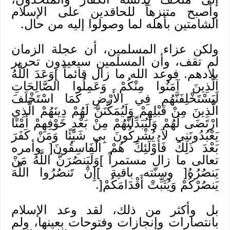
وأصبح متنزهاً للحاقدين على الإسلام
الشامتين بأهله لما وصولوا إليه من حال.
ولكن عزاء المسلمين، أن عجلة الزمان
لم تقف، وأن المسلمين سيعيدون تحرير
بلادهم. فوعد الله ما زال قائماً ]وَعَدَ اللَّهُ
الَّذِينَ آمَنُوا مِنْكُمْ وَعَمِلُوا الصَّالِحَاتِ
لَيَسْتَخْلِفَنَّهُم فِي الأَرْضِ كَمَا اسْتَخْلَفَ
الَّذِينَ مِنْ قَبْلِهِمْ وَلَيُمَكِّنَنَّ لَهُمْ دِينَهُمْ الَّذِي
ارْتَضَى لَهُمْ وَلَيُبَدِّلَنَّهُمْ مِنْ بَعْدِ خَوْفِهِمْ أَمْنًا
يَعْبُدُونَنِي لاَ يُشْرِكُونَ بِي شَيْئًا وَمَنْ كَفَرَ
بَعْدَ ذَلِكَ فَأُوْلَئِكَ هُمْ الْفَاسِقُونَ[ وأمره
تعالى ما زال مستمراً ]وَلَيَنصُرَنَّ اللَّهُ مَنْ
يَنصُرُهُ[ وسنّته باقية ]إِنْ تَنصُرُوا اللَّهَ
يَنصُرْكُمْ وَيُثَبِّتْ أَقْدَامَكُمْ[.
بل وأكثر من ذلك، لقد وعد الإسلام
بانتصارات وإنجازات وفتوحات بعينها، ولم