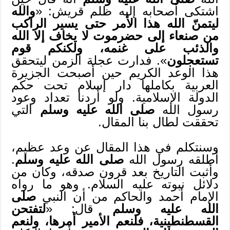
اشتكى أصحابه إليه ظلم قريش: «
والله
ليتمنّ الله هذا الأمر حتى يسير الراكب
من صنعاء إلى حضرموت لا يخاف إلا الله
والذئب على غنمه، ولكنكم قوم
تستعجلون
». فدارت عجلة الزمن ليتحقق
هذا الوعد الكريم حين أصبحت الجزيرة
العربية بكاملها دار إسلام تحت حكم
الدولة الإسلامية. ولو أردنا تعداد وعود
رسول الله
صلى الله عليه وسلم
التي
تحققت لطال بنا المقال.
وسنتكلم في هذا المقال عن وعد عظيم،
أطلقه رسول الله
صلى الله عليه وسلم
.
وأثبت التاريخ بعد قرون صدقه، وكان من
دلائل نبوته عليه السلام. وهو ما رواه
الإمام أحمد والحاكم من أن النبي
صلى
الله عليه وسلم
قال: «
لتفتحن
القسطنطينية، فلنعم الأمير أمرها، ولنعم