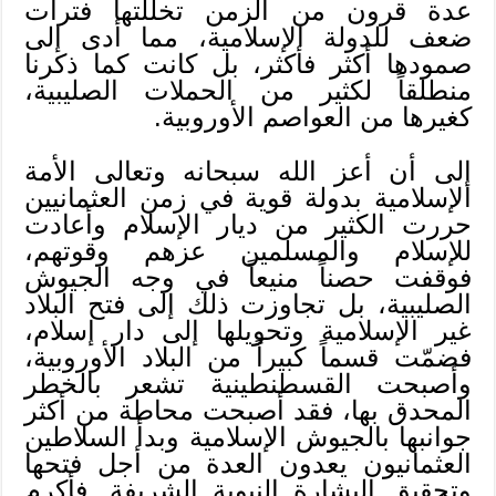
عدة قرون من الزمن تخللتها فترات
ضعف للدولة الإسلامية، مما أدى إلى
صمودها أكثر فأكثر، بل كانت كما ذكرنا
منطلقاً لكثير من الحملات الصليبية،
كغيرها من العواصم الأوروبية.
إلى أن أعز الله سبحانه وتعالى الأمة
الإسلامية بدولة قوية في زمن العثمانيين
حررت الكثير من ديار الإسلام وأعادت
للإسلام والمسلمين عزهم وقوتهم،
فوقفت حصناً منيعاً في وجه الجيوش
الصليبية، بل تجاوزت ذلك إلى فتح البلاد
غير الإسلامية وتحويلها إلى دار إسلام،
فضمّت قسماً كبيراً من البلاد الأوروبية،
وأصبحت القسطنطينية تشعر بالخطر
المحدق بها، فقد أصبحت محاطة من أكثر
جوانبها بالجيوش الإسلامية وبدأ السلاطين
العثمانيون يعدون العدة من أجل فتحها
وتحقيق البشارة النبوية الشريفة. فأكرم