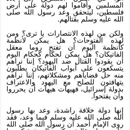
المسلمين وأقاموا لهم دولة على أرض
فلسطين، ليتحقق وعد رسول الله صلى
الله عليه وسلم بقتالهم.
ولكن من لهذه الانتصارات يا ترى؟ ومن
لهذه الفتوحات؟ هل يمكن لأنظمة
كأنظمة اليوم أن تفتح روما معقل
الفاتيكان؟ هل يمكن لحكام كحكام اليوم
أن يقودوا القتال ضد اليهود؟ إننا نراهم
يتسكعون على أبواب الفاتيكان يطلبون
منه حل قضاياهم ومشكلاتهم، إننا نراهم
يتهافتون للصلح مع اليهود والاعتراف
بدولة إسرائيل، فهيهات هيهات أن يحرروا
وأن يفتحوا.
إنها دولة خلافة راشدة، وعد بها رسول
الله صلى الله عليه وسلم فيما وعد، فقد
روى الإمام أحمد أن رسول الله صلى الله