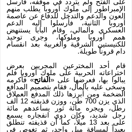
على الفتح ولم يتردد في موقفه، فأرسل
الإمبراطور إلى ملوك أوروبا يطلب منهم
العون والدعم والتدخل للدفاع عن عاصمة
أوروبا الثانية، فأرسلوا إليه الدعم
العسكري والمالي، وقام البابا يستنهض
همم أوروبا وملوكها، وجرى توحيد
للكنيستين الشرقية والغربية بعد انقسام
دام قروناً طويلة.
قام أحد المخترعين المجريين بعرض
اختراعاته الحربية على ملوك أوروبا فلم
يبالوا بها، فعرضها على «
الفاتح
» فأكرمه
وسخى عليه بالمال، فقام بتصميم المدافع
الضخمة ومن أبرزها ذلك المدفع العملاق
الذي يزن 700 طن، ووزن قذيفته 12 ألف
رطل، ويجره مائة ثور يساعدهم مائة
رجل شديد، وكان دوي انفجاره يسمع
على بعد 13 ميلاً، كما أن قذيفته تنطلق
بعيداً لمسافة ميل واحد، ثم تغوص في