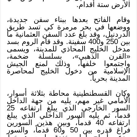
الأرض ستة أقدام.
وقام الفاتح بعدها ببناء سفن جديدة،
ووضعها في بحر مرمرة كي تسد طريق
الدردنيل، وقد بلغ عدد السفن العثمانية ما
بين 250 و400 سفينة. وقد قام الروم بسد
مدخل الخليج المحاذي للمدينة، ويسمى
«القرن الذهبي»، بسلسلة ضخمة،
واجتمعوا خلفها، وذلك لمنع الجيش
الإسلامية من دخول الخليج لمحاصرة
المدينة بحرياً.
وكان القسطنطينية محاطة بثلاثة أسوار،
الأمامي غير مهم، يليه من جهة الداخل
السور الخارجي الذي يبلغ ارتفاعه 25
قدماً، ثم يليه السور الداخلي الذي يبلغ
ارتفاعه 40 قدماً، وبين هذين السورين
فراغ قدره بين 50 و60 قدماً، والسور