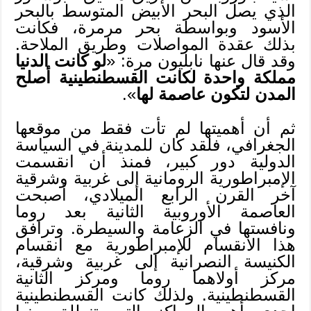
الذي يصل البحر الأبيض المتوسط بالبحر
الأسود وبواسطة بحر مرمرة، فكانت
بذلك عقدة المواصلات وطريق الملاحة.
وقد قال عنها نابليون مرة: «
لو كانت الدنيا
مملكة واحدة لكانت القسطنطينية أصلح
المدن لتكون عاصمة لها
».
ثم أن أهميتها لم تأت فقط من موقعها
الجغرافي، فلقد كان للمدينة في السياسة
الدولية دور كبير، فمنذ أن انقسمت
الإمبراطورية الرومانية إلى غربية وشرقية
آخر القرن الرابع الميلادي، أصبحت
العاصمة الأوروبية الثانية بعد روما
ونافستها في الزعامة والسيطرة. وترافق
هذا الانقسام للإمبراطورية مع انقسام
الكنيسة النصرانية إلى غربية وشرقية،
مركز أولاهما روما ومركز الثانية
القسطنطينية. ولذلك كانت القسطنطينية