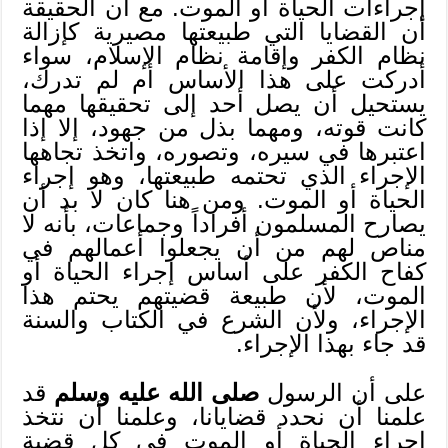
إجراءات الحياة أو الموت. مع أن الحقيقة
أن القضايا التي طبيعتها مصيرية كإزالة
نظام الكفر وإقامة نظام الإسلام، سواء
أدركت على هذا الأساس أم لم تدرك،
يستحيل أن يصل أحد إلى تحقيقها مهما
كانت قوته، ومهما بذل من جهود، إلا إذا
اعتبرها في سيره، وتصوره، واتخذ تجاهها
الإجراء الذي تحتمه طبيعتها، وهو إجراء
الحياة أو الموت. ومن هنا كان لا بد أن
يصارح المسلمون أفراداً وجماعات، بأنه لا
مناص لهم من أن يجعلوا أعمالهم في
كفاح الكفر على أساس إجراء الحياة أو
الموت، لأن طبيعة قضيتهم يحتم هذا
الإجراء، ولأن الشرع في الكتاب والسنة
قد جاء بهذا الإجراء.
على أن الرسول
صلى الله عليه وسلم
قد
علمنا أن نحدد قضايانا، وعلمنا أن نتخذ
إجراء الحياة أو الموت في كل قضية