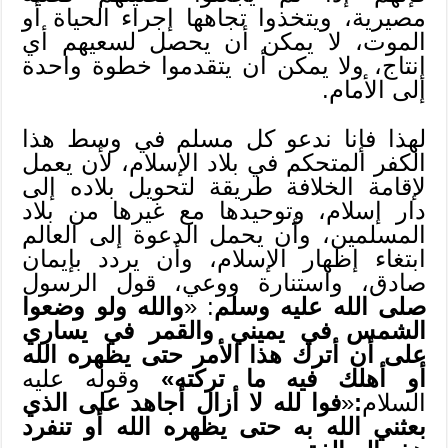
مصيرية، ويتخذوا تجاهها إجراء الحياة أو
الموت، لا يمكن أن يحصل لسعيهم أي
إنتاج، ولا يمكن أن يتقدموا خطوة واحدة
إلى الأمام.
لهذا فإنا ندعو كل مسلم في وسط هذا
الكفر المتحكم في بلاد الإسلام، لأن يعمل
لإقامة الخلافة طريقة لتحويل بلاده إلى
دار إسلام، وتوحيدها مع غيرها من بلاد
المسلمين، وأن يحمل الدعوة إلى العالم
ابتغاء إظهار الإسلام، وأن يردد بإيمان
صادق، واستنارة ووعي، قول الرسول
صلى الله عليه وسلم
: «
والله ولو وضعوا
الشمس في يميني والقمر في يساري
على أن أترك هذا الأمر حتى يظهره الله
أو أهلك فيه ما تركته»
وقوله عليه
السلام
:
«
فوا لله لا أزال أجاهد على الذي
بعثني الله به حتى يظهره الله أو تنفرد