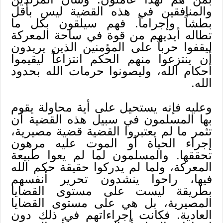
والمنافقين في هذه القضية ليس بأقل
بطشاً وإجراماً. فهم سيلقون بكل ما
تطاله أيديهم من قوة في ساحة المعركة
ليقفوا حرباً على المؤمنين الذين يريدون
أن ينتزعوا منهم الحكم انتزاعاً ليقيموا
أحكام الله، وليصونوا حرمات الله بحدود
الله.
وعليه فإنه يستحيل على أية محاولة يقوم
بها المسلمون في سبيل هذه القضية أن
تثمر ما لم يعتبروا القضية قضية مصيرية،
إجراء الحياة أو الموت عليه مرهون
تحققها. والمسلمون لما لم يعوا طبيعة
المعركة، ولما لم يدركوا حقيقة حكم الله
فيها، راحوا ينشدون تحرير أنفسهم
بطريقة ليست على مستوى القضايا
المصيرية، بل هي على مستوى القضايا
العادية. فكانت إجراءاتهم في ذلك دون