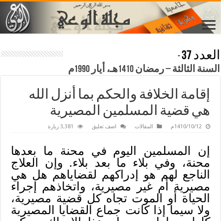
العدد 37
-
السنة الثالثة – رمضان 1410هـ، أيار 1990م
إقامة الخلافة والحكم بما أنزل الله
هي قضية المسلمين المصيرية
1410/10/12م
المقالات
اضف تعليق
3,381 زيارة
إن المسلمين اليوم في محنة ما بعدها
محنة، وفي بلاء ما بعد بلاء. وإن العلاج
الناجع لهم هو إدراكهم لقضاياهم هل هي
مصيرية أم غير مصيرية، واتخاذهم إجراء
الحياة أو الموت تجاه كل قضية مصيرية،
ولا سيما إذا كانت جماع القضايا المصيرية