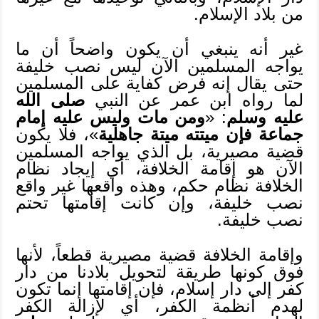
من بلاد الإسلام.
غير أنه ينبغي أن يكون واضحاً أن ما
يواجه المسلمين الآن ليس نصب خليفة
حتى يقال إنه فرض كفاية على المسلمين
لما رواه ابن عمر عن النبي
صلى الله
عليه وسلم
: «
ومن مات وليس عليه إمام
جماعة فإن ميتته ميتة جاهلية
»، فلا يكون
قضية مصيرية، بل الذي يواجه المسلمين
الآن هو إقامة الخلافة، أي إيجاد نظام
الخلافة نظام حكم، وهذه واقعها غير واقع
نصب خليفة، وإن كانت إقامتها تحتم
نصب خليفة.
وإقامة الخلافة قضية مصيرية قطعاً، لأنها
فوق كونها طريقة لتحويل بلادنا من دار
كفر إلى دار إسلام، فإن إقامتها إنما تكون
لهدم أنظمة الكفر، أي لإزالة الكفر