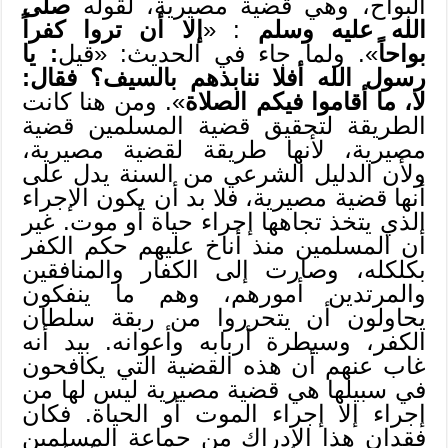
البواح، وهي قضية مصيرية، لقوله
صلى
الله عليه وسلم
: «
إلا أن تروا كفراً
بواحاً
». ولما جاء في الحديث: «قيل
: يا
رسول الله أفلا ننابذهم بالسيف؟ فقال:
لا، ما أقاموا فيكم الصلاة
». ومن هنا كانت
الطريقة لتحقيق قضية المسلمين قضية
مصيرية، لأنها طريقة لقضية مصيرية،
ولأن الدليل الشرعي من السنة يدل على
أنها قضية مصيرية، فلا بد أن يكون الإجراء
الذي يتخذ تجاهها إجراء حياة أو موت. غير
أن المسلمين منذ أناخ عليهم حكم الكفر
بكلكله، وصارت إلى الكفار والمنافقين
والمرتدين أمورهم، وهم ما ينفكون
يحاولون أن يتحرروا من ربقة سلطان
الكفر، وسيطرة أربابه وأعوانه. بيد أنه
غاب عنهم أن هذه القضية التي يكافحون
في سبيلها هي قضية مصيرية ليس لها من
إجراء إلا إجراء الموت أو الحياة. فكان
فقدان هذا الإدراك من جماعة المسلمين