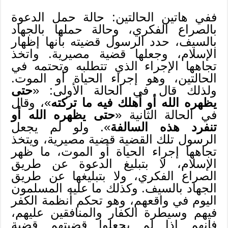
ففي هاتين الحالتين: حالة حمل الدعوة
بالصراع الفكري، وحالة حملها بالجهاد
بالسيف، حدد الرسول قضيته بأنها إظهار
الإسلام، وجعلها قضية مصيرية. واتخذ
تجاهها الإجراء الذي تتطلبه وتحتمه في
الحالتين، وهو إجراء الحياة أو الموت.
ولذلك قال في الحالة الأولى: «
حتى
يظهره الله أو أهلك فيه ما تركته
»، وقال
في الحالة الثانية «
حتى يظهره الله أو
تنفرد هذه السالفة
». ولو لم يجعل
الرسول تلك القضية قضية مصيرية، ويتخذ
تجاهها إجراء الحياة أو الموت، ما ظهر
الإسلام، لا بتبليغ الدعوة عن طريق
الصراع الفكري، ولا بتبليغها عن طريق
الجهاد بالسيف. وكذلك ما عليه المسلمون
اليوم في واقعهم، وهو تحكم أنظمة الكفر
فيهم وسيطرة الكفار والمنافقين عليهم،
فإنهم إذا لم يجعلوا قضيتهم قضية