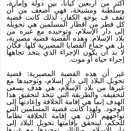
أكثر من أربعين كياناً، بين دولة وإمارة،
وسلطنة ومشيخة، فهي أضعف من أن
تقف ف يوجه الكفار، لذلك كانت قضية
كل قطر من أقطار المسلمين هي تحويله
إلى دار الإسلام، وتوحيده مع غيره من
بلاد الإسلام. وهذه القضية قضية مصيرية،
بل هي جماع القضايا المصيرية كلها. فكان
لا بد أن يكون الإجراء الذي يتخذ تجاهها
إجراء حياة أو موت.
غير أن هذه القضية المصيرية: قضية
تحويل البلاد إلى دار إسلام، وتوحيدها مع
غيرها من بلاد الإسلام، هي هدف يسعى
لتحقيقه. والطريقة التي تتخذ لتحقيق هذا
الهدف إنما هي إقامة الخلافة وإعادتها إلى
الوجود. ولهذا كانت قضية المسلمين التي
تواجههم الآن هي إقامة الخلافة نظاماً
للحكم، ليتحقق بإقامتها تحويل البلاد إلى
دار الإسلام، وبالتالي توحيدها مع غيرها