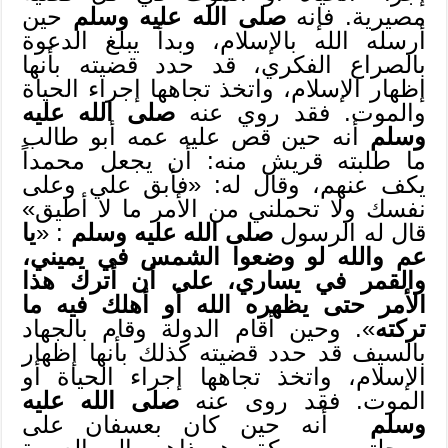
مصيرية. فإنه
صلى الله عليه وسلم
حين
أرسله الله بالإسلام، وبدأ يبلغ الدعوة
بالصراع الفكري، قد حدد قضيته بأنها
إظهار الإسلام، واتخذ تجاهها إجراء الحياة
والموت. فقد روي عنه
صلى الله عليه
وسلم
أنه حين قص عليه عمه أبو طالب
ما طلبته قريش منه: أن يجعل محمداً
يكف عنهم، وقال له: «فأبق علي وعلى
نفسك ولا تحملني من الأمر ما لا أطيق»
قال له الرسول
صلى الله عليه وسلم
: «
يا
عم والله لو وضعوا الشمس في يميني،
والقمر في يساري، على أن أترك هذا
الأمر حتى يظهره الله أو أهلك فيه ما
تركته
». وحين أقام الدولة وقام بالجهاد
بالسيف قد حدد قضيته كذلك بأنها إظهار
الإسلام، واتخذ تجاهها إجراء الحياة أو
الموت. فقد روى عنه
صلى الله عليه
وسلم
أنه حين كان بعسفان على