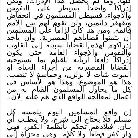
كلها. وما لم يحصل هذا الإدراك، ويكن
إدراكاً واضحاً يسيطر على النفوس
والأجواء، فسيظل المسلمون في انخفاض
وتقهقر دائمين، ولن تقوم لهم بين الأمم
قائمة. ومن هنا كان لزاماً على المسلمين
أن يتبينوا قضاياهم المصيرية، وأن يأخذ
إدراكهم لهذه القضايا سبيله إلى القلوب
والنفوس والأجواء العامة حتى يكون
إدراكاً دافعاً أربابه للقيام بما تستوجبه
القضايا المصيرية من أجراء الحياة أو
الموت بثبات لا يزلزل، وحماسة لا تنضب.
هذا هو الموضوع، وهذا هو الأساس في
كل ما يحاول المسلمون القيام به من
أعمال لمعالجة الواقع الذي هم عليه الآن.
إن واقع المسلمين اليوم يلمسه كل
مسلم فلا يحتاج إلى شرح، ولا يتطلب أي
بيان. فبلادهم تحكم بأنظمة الكفر، فهي
دار كفر قطعاً ولا كلام. وهي مجزأة إلى