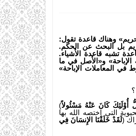
تحريم» وهناك قاعدة تقول:
ريم بل البحث عن الحكم.
عدة تشبه قاعدة الأشياء.
ة الإباحة» و«الأصل في ما
ط في المعاملات الإباحة»
؟
ُ أُوْلَئِكَ كَانَ عَنْهُ مَسْئُولاً
)
وية التي اختصه الله بها
اك (
لَقَدْ خَلَقْنَا الإِنسَانَ فِي