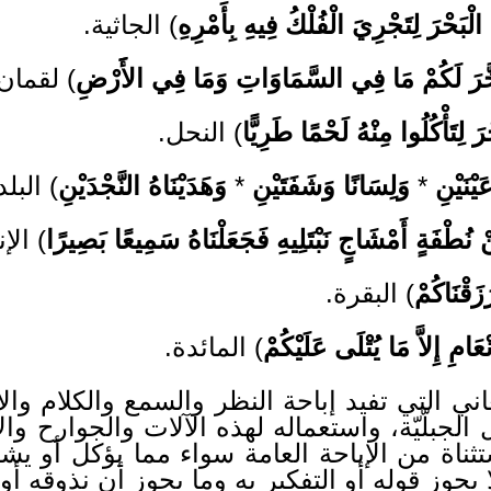
الْبَحْرَ لِتَجْرِيَ الْفُلْكُ فِيهِ بِأَمْرِهِ
) الجاثية.
 سَخَّرَ لَكُمْ مَا فِي السَّمَاوَاتِ وَمَا فِي الأََرْضِ
) لقمان
َ لِتَأْكُلُوا مِنْهُ لَحْمًا طَرِيًّا
) النحل.
َيْنَيْنِ
*
وَلِسَانًا وَشَفَتَيْنِ
*
وَهَدَيْنَاهُ النَّجْدَيْنِ
) البلد
نْ نُطْفَةٍ أَمْشَاجٍ نَبْتَلِيهِ فَجَعَلْنَاهُ سَمِيعًا بَصِيرًا
) الإ
زَقْنَاكُمْ
) البقرة.
ْعَامِ إِلاَّ مَا يُتْلَى عَلَيْكُمْ
) المائدة.
ني التي تفيد إباحة النظر والسمع والكلام وا
 الجبلّيّة، واستعماله لهذه الآلات والجوارح وا
تثناة من الإباحة العامة سواء مما يؤكل أو يش
لا يجوز قوله أو التفكير به وما يجوز أن نذوقه أ