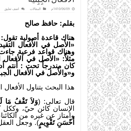
1410/06/09م
المقالات
اضف تعليق
بقلم: حافظ صالح
هناك قاعدة أصولية تقول: «
«الأصل في الأفعال التقي
وهناك قواعد فرعية جاءت ت
مثلاً: «الأصل في الأفعال 
كان مندرجاً تحت : أنتم أ
و«والأصل في الأفعال الجبلي
هذا البحث يتناول الأفعال ال
قال تعالى: (
وَلاَ تَقْفُ مَا لَي
الإنسان كائن حيّ، وككل ك
وامتاز عن غيره من الكائنات
أَحْسَنِ تَقْوِيمٍ
). وجعل العقل