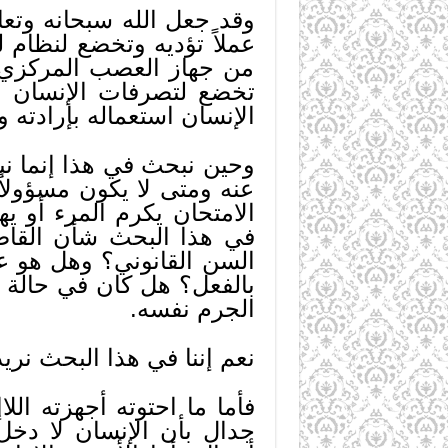
وقد جعل الله سبحانه وتعا
عملاً تؤديه وتخضع لنظام ل
من جهاز العصب المركزي وت
تخضع لتصرفات الإنسان ور
الإنسان استعماله بإرادته 
وحين نبحث في هذا إنما نب
عنه ومتى لا يكون مسؤولا
الامتحان يكرم المرء أو يه
في هذا البحث شأن القاض
السن القانوني؟ وهل هو ع
بالفعل؟ هل كان في حالة 
الجرم نفسه.
نعم إننا في هذا البحث نري
فأما ما احتوته أجهزته الل
جدال بأن الإنسان لا دخل