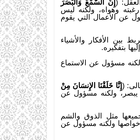
لعقل: (
إِنَّ السَّمْعَ وَالْبَصَرَ
غبته وهواه، ولكنه ليس
ل عن الأعمال التي يقوم
ط بين الأفكار والأشياء
يها بتفكيره.
كنه مسؤول عن الاستماع
لى: (
إِنَّا خَلَقْنَا الإِنسَانَ مِنْ
 يبصر، ولكنه مسؤول عن
يعها مثل الذوق والشم
 خواصها ولكنه مسؤول عن