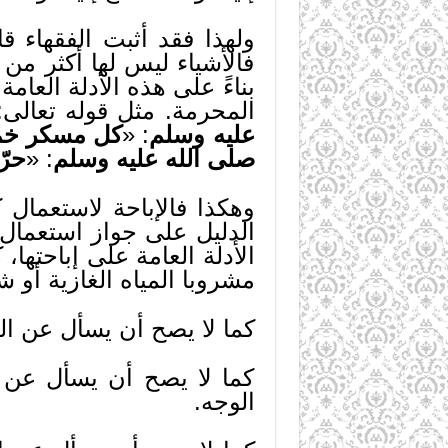
ولهذا فقد أثبت الفقهاء ق
فالأشياء ليس لها أكثر من 
بناءً على هذه الأدلة العام
المحرمة. مثل قوله تعالى: 
عليه وسلم
: «
كل مسكر خم
صلى الله عليه وسلم
: «
حرّ
وهكذا فالإباحة لاستعمال 
الدليل على جواز استعمال ج
الأدلة العامة على إباحتها
مشروبا المياه الغازية أو 
كما لا يصح أن يسأل عن الدل
كما لا يصح أن يسأل عن ا
الوجه.