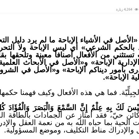
4,264 زيارة
الأصل في الأشياء الإباحة ما لم يرد دليل ال
د بالحكم الشرعي» أي ليس الإباحة ولا التح
ستثني من الأفعال أصنافاً معينة وتلحقها بقا
الإدارية الإباحة» و«الأصل في الأبحاث العلمي
درى بأمور ديناكم الإباحة» و«الأصل في الشرو
ة الإباحة».
جِبِلِّيّة. فما هي هذه الأفعال وكيف فهمنا حكمها
ْسَ لَكَ بِهِ عِلْمٌ إِنَّ السَّمْعَ وَالْبَصَرَ وَالْفُؤَادَ كُلّ
ائن حيّ، فقد امتاز عن الجمادات بالطاقة الحي
 الحية بما حباه الله به من نعمة العقل والإدر
 والإدراك مناط التكليف، وموضع المسؤولية.