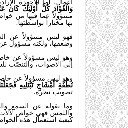
أعمال، أما الأجهزة الإرا
وَالْفُؤَادَ كُلُّ أُوْلَئِكَ كَانَ عَن
مسؤولاً عما فيها من خوا
بها مختاراً بواسطتها.
فهو ليس مسؤولاً عن الخو
وضعفها، ولكنه مسؤول عن ال
وهو ليس مسؤولاً عن خاص
إلى الأصوات، والتنصّت لل
وهو ليس مسؤولاً عن خاصي
نُطْفَةٍ أَمْشَاجٍ نَبْتَلِيهِ فَجَعَلْ
تصويب نظره.
وما نقوله عن السمع وا
واللمس فهي خواص لآلات، 
كيفية استعمال هذه الخوا