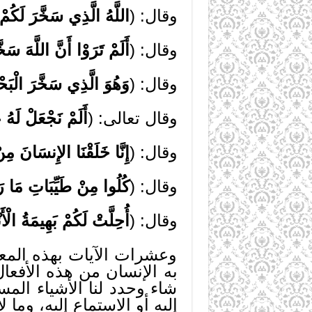
وقال: (
اللَّهُ الَّذِي سَخَّرَ لَكُمْ 
وقال: (
أَلَمْ تَرَوْا أَنَّ اللَّهَ
وقال: (
وَهُوَ الَّذِي سَخَّرَ الْبَحْر
وقال تعالى: (
أَلَمْ نَجْعَلْ لَهُ ع
وقال: (
إِنَّا خَلَقْنَا الإِنسَانَ مِ
وقال: (
كُلُوا مِنْ طَيِّبَاتِ مَا رَ
وقال: (
أُحِلَّتْ لَكُمْ بَهِيمَةُ الْأَن
وعشرات الآيات بهذه المعا
به الإنسان من هذه الأفعال
شاء وحدد لنا الأشياء المس
إليه أو الاستماع إليه، وما 