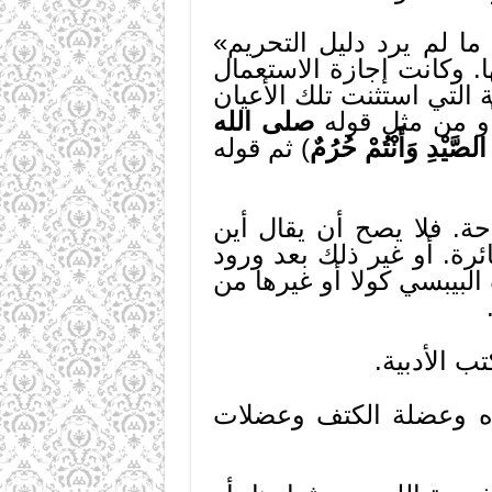
ما لم يرد دليل التحريم»
ا. وكانت إجازة الاستعمال
ة التي استثنت تلك الأعيان
أو من مثل قوله
صلى الله
لصَّيْدِ وَأَنْتُمْ حُرُمٌ
) ثم قوله
حة. فلا يصح أن يقال أين
ئرة. أو غير ذلك بعد ورود
البيبسي كولا أو غيرها من
ب الأدبية.
فاه وعضلة الكتف وعضلات