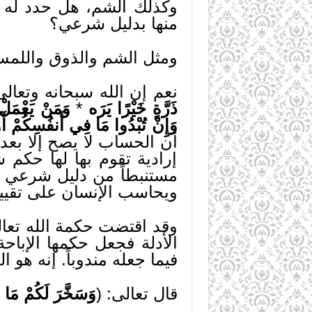
وكذلك الشم، هل حدد له ال
منها بدليل شرعي؟
ومثل الشم والذوق واللمس 
نعم إن الله سبحانه وتعالى
ذَرَّةٍ خَيْرًا يَرَه
*
وَمَنْ يَعْمَلْ 
وَإِنْ تُبْدُوا مَا فِي أَنفُسِكُمْ أَوْ
أن الحساب لا يصح إلا بعد 
إرادية تقوم بها لها حكم
مستنبطاً من دليل شرعي ـ
ويحاسب الإنسان على تقييد
وقد اقتضت حكمة الله تعالى
الأدلة فجعل حكمها الإباح
فيما جعله مندوباً. إنه هو ا
قال تعالى: (
وَسَخَّرَ لَكُمْ مَا