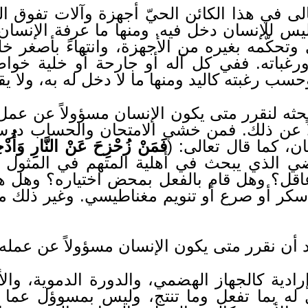
لى في هذا الكائن الحيّ أجهزة وآلات تفوق ا
يس للإنسان دخل فيه. ومنها ما عرفة الإنسان و
حكّمه بغيره من الأجهزة، وانتهاءً بأصغر خلية
غباته. ففي كل آله أو جارحة أو خلية خواص
وحسب رغبته كاليد ومنها ما لا دخل له به، ولا 
حثه لنقرر متى يكون الإنسان مسؤولاً عن عم
ً عن ذلك. فمن خشي الامتحان والحساب درس ا
ان، كما قال تعالى: (
فَمَنْ زُحْزِحَ عَنْ النَّارِ وَأُدْخِ
ي الذي يبحث في أهلية المتهم في المثول أ
اقل؟ وهل قام بالفعل بمحض اختياره؟ وهل هن
سكر أو صرع أو تنويم مغناطيسي. وغير ذلك م
د أن نقرر متى يكون الإنسان مسؤولاً عن عمله
اإرادية كالجهاز الهضمي، والدورة الدموية، والأ
 له بما تفعل وما تنتج، وليس بمسوؤل عما 