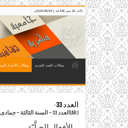
الأحد، 26 صفر 1448هـ | 2026/08/09م
مقالات العدد الجديد
مقالات الأعداد السا
العدد 33
-
[:ar]العدد 33 – السنة الثالثة – جمادى الآخر 1410 هـ الموافق كانون الثاني 1990م[:]
الأفعال الجِبِلَّيّة