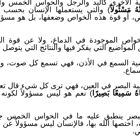
دية الأخرى كاليد والرجل والحواس الخمس وا
ْهُ مَسْئُولاً
) والتي يستعملها الإنسان بحسب ر
ص، أو قوة هذه الخواص وضعفها، بل هو مسؤو
اص الموجودة في الدماغ، ولا عن قوة الرب
مواضيع التي يفكر فيها والنتائج التي يتوصل إل
ية السمع في الأذن، فهي تسمع كل صوت، ول
سماع.
ة البصر في العين، فهي ترى كل شيء قال تعا
نَاهُ سَمِيعًا بَصِيرًا
) نعم هو ليس مسؤولاً لكونه
لبصر ينطبق عليه ما في الحواس الخمس جم
اختصها الله بها، فالإنسان ليس مسؤولاً عن
ص.