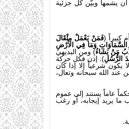
أن يشمها وبيّن كل جزئية
كبيراً (
فَمَنْ يَعْمَلْ مِثْقَالَ
ي السَّمَاوَاتِ وَمَا فِي الأََرْضِ
ذِّبُ مَنْ يَشَاءُ
) ومن البديهي
ْدَ الرُّسُلِ
). إذن فكل حركة
كون شرعياً إلا إذا كان
عند الله سبحانه وتعال،
ماً عاماً يستند إلى عموم
 ما يريد إيجابه، أو رغب
ة.