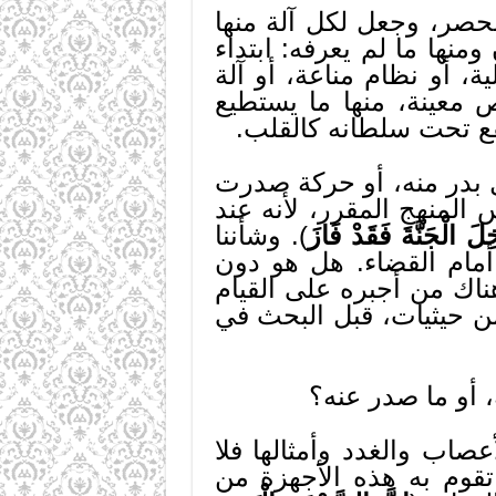
لحصر، وجعل لكل آلة منها
منها ما لم يعرفه: ابتداء
، أو نظام مناعة، أو آلة
 معينة، منها ما يستطيع
يقع تحت سلطانه كالقلب.
ل بدر منه، أو حركة صدرت
لمنهج المقرر، لأنه عند
لَ الْجَنَّةَ فَقَدْ فَازَ
). وشأننا
مام القضاء. هل هو دون
اك من أجبره على القيام
ن حيثيات، قبل البحث في
، أو ما صدر عنه؟
عصاب والغدد وأمثالها فلا
تقوم به هذه الأجهزة من