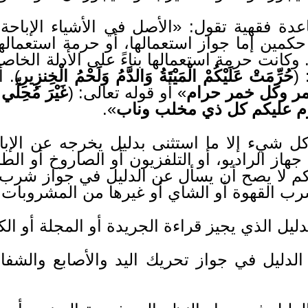
اعدة فقهية تقول: «الأصل في الأشياء الإباحة 
حكمين إما جواز استعمالها، أو حرمة استعماله
ة. وكانت حرمة استعمالها بناءً على الأدلة الخاص
(
حُرِّمَتْ عَلَيْكُمْ الْمَيْتَةُ وَالدَّمُ وَلَحْمُ الْخِنزِيرِ
). 
ر وكل خمر حرام
» أو قوله تعالى: (
غَيْرَ مُحِلِّي ا
م عليكم كل ذي مخلب وناب
».
كل شيء إلا ما استثنى بدليل يخرجه عن الإبا
هاز الراديو، أو التلفزيون أو الصاروخ أو الطا
، كم لا يصح أن يسأل عن الدليل في جواز شرب 
شرب القهوة أو الشاي أو غيرها من المشروبات.
يل الذي يجيز قراءة الجريدة أو المجلة أو الكت
لدليل في جواز تحريك اليد والأصابع والش