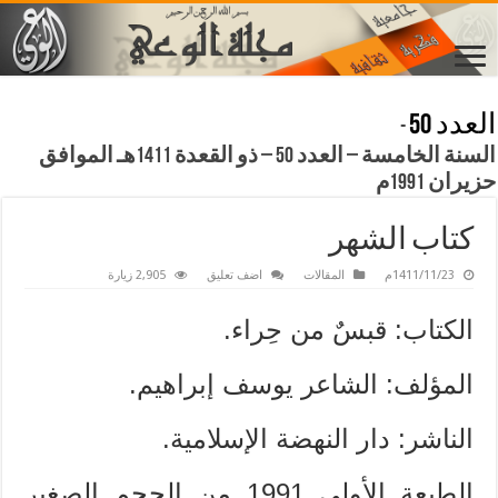
العدد 50
-
السنة الخامسة – العدد 50 – ذو القعدة 1411هـ الموافق
حزيران 1991م
كتاب الشهر
1411/11/23م
المقالات
اضف تعليق
2,905 زيارة
الكتاب: قبسٌ من حِراء.
المؤلف: الشاعر يوسف إبراهيم.
الناشر: دار النهضة الإسلامية.
الطبعة الأولى 1991 من الحجم الصغير