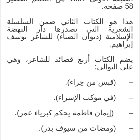
58 صفحة.
هذا هو الكتاب الثاني ضمن السلسلة
الشعرية التي تصدرها دار النهضة
الإسلامية (ديوان الضياء) للشاعر يوسف
إبراهيم.
يضم الكتاب أربع قصائد للشاعر، وهي
على التوالي:
– (قبس من حِراء).
– (في موكب الإسراء).
– (إيمان فاطمة يحكم كبرياء عمر).
– (ومضات من سيوف بدر).