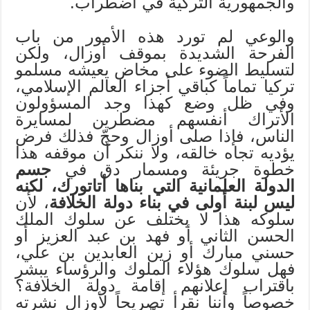
والجمهورية التركية في اضطراب.
والوعي لم تورد هذه الأمور من باب
الفرحة الشديدة بموقف أوزال، ولكن
لتسليط الضوء على مخاض يعيشه مسلمو
تركيا تماماً كباقي أجزاء العالم الإسلامي،
وفي ظل وضع كهذا وجد المسؤولون
الأتراك أنفسهم مضطرين لمسايرة
الناس، فإذا صلى أوزال وحجّ فذلك فرض
يؤديه تجاه خالقه، ولا ننكر أن موقفه هذا
خطوة جريئة ومسمار دق في
جسم
الدولة العلمانية التي بناها أتاتورك، لكنه
ليس لبنة أولى في بناء دولة الخلافة
، لأن
سلوكه هذا لا يختلف عن سلوك الملك
الحسن الثاني أو فهد بن عبد العزيز أو
حسني مبارك أو زين العابدين بن علي،
فهل سلوك هؤلاء الملوك والرؤساء يبشر
باقتراب إعلانهم إقامة دولة الخلافة؟
خصوصاً وأننا نقرأ تصريحاً لأوزال نشرته