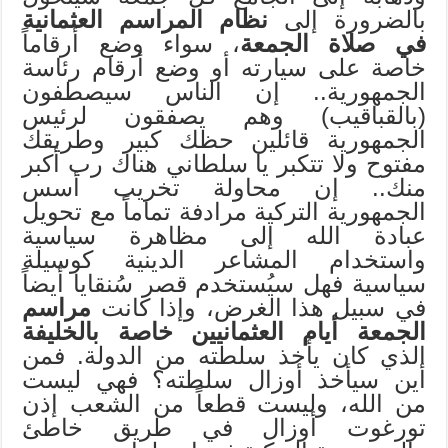
بالضرورة إلى
نظام المراسم العثمانية
في صلاة الجمعة
، سواء وضع أرقاماً
خاصة على سيارته أو وضع أرقام رئاسة
الجمهورية.. إن الناس سيصطفون
(بالقباقيب) وهم يصفقون لرئيس
الجمهورية قائلين حظك كبير وطريقك
مفتوح ولا تتكبر يا سلطاني هناك رب أكبر
منك.. إن محاولة تخريب أسس
الجمهورية التركية مرادفة تماماً مع تحويل
عبادة الله إلى مظاهرة سياسية
واستخدام المشاعر الدينية كوسيلة
سياسية فهل سيُستخدم قصر سُنقايا أيضاً
في سبيل هذا الغرض، وإذا كانت
مراسم
الجمعة أيام العثمانيين خاصة بالخليفة
الذي كان يأخذ سلطته من الدولة. فمن
أين سيأخذ أوزال سلطته؟ فهي ليست
من الله، وليست قطعاً من الشعب إذن
تورغوت أوزال في طريق خاطئ