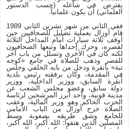
يفترض في شاغله (حسب الدستور
العلماني) أن يكون علمانياً.
ففي الثاني من شهر تشرين الثاني 1989
قام أوزال بعملية تضليل للصحافيين حين
أوقف ثلاثة سيارات أمام المداخل الثلاثة
لقصره، وحرك إحداها وتبعها الصحافيون
لكنه كان في الأخرى وتسلل من باب آخر
للقصر وذهب للصلاة في جامع «كوجه
تبة» بأنقرة ودخل من بابه الخلفي وجلس
في المقدمة، وكان برفقته رئيس بلدية
أنقرة السابق، ووزير الداخلية، ووزير
دولة سابق، وعضو مجلس الشعب عن
مدينة قونية، وأحد أبرز المرشحين لرئاسة
الحزب الحاكم وهو وزير المالية، وعقب
الصلاة خرج أوزال من الباب الأمامي
للجامع وشق طريقه بصعوبة وسط
المصلين الذين هتفوا: الله أكبر، الله أكبر،