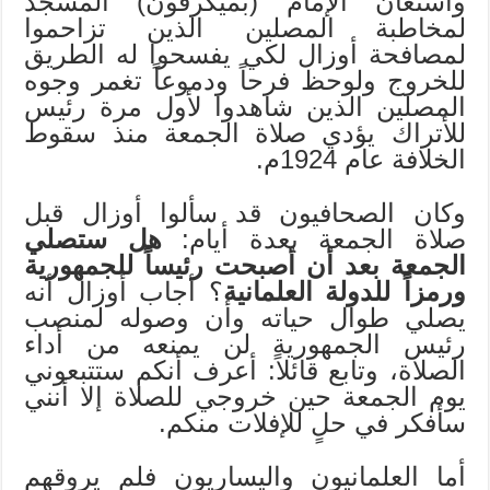
واستعان الإمام (بميكرفون) المسجد
لمخاطبة المصلين الذين تزاحموا
لمصافحة أوزال لكي يفسحوا له الطريق
للخروج ولوحظ فرحاً ودموعاً تغمر وجوه
المصلين الذين شاهدوا لأول مرة رئيس
للأتراك يؤدي صلاة الجمعة منذ سقوط
الخلافة عام 1924م.
وكان الصحافيون قد سألوا أوزال قبل
صلاة الجمعة بعدة أيام:
هل ستصلي
الجمعة بعد أن أصبحت رئيساً للجمهورية
ورمزاً للدولة العلمانية
؟ أجاب أوزال أنه
يصلي طوال حياته وأن وصوله لمنصب
رئيس الجمهورية لن يمنعه من أداء
الصلاة، وتابع قائلاً: أعرف أنكم ستتبعوني
يوم الجمعة حين خروجي للصلاة إلا أنني
سأفكر في حلٍ للإفلات منكم.
أما العلمانيون واليساريون فلم يروقهم