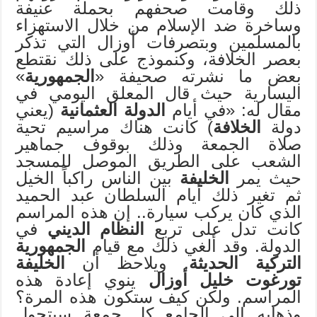
ذلك وقامت صحفهم بحملة عنيفة
وساخرة ضد الإسلام من خلال الاستهزاء
بالمسلمين وبتصرفات أوزال التي تذكر
بعصر الخلافة، وكنموذج على ذلك نقتطع
بعض ما نشرته صحيفة «
الجمهورية
»
اليسارية حيث قال المعلق اليومي في
مقال له: «في أيام
الدولة العثمانية
(يعني
دولة
الخلافة
) كانت هناك مراسيم تحية
صلاة الجمعة وذلك بوقوف جماهير
الشعب على الطريق الموصل للمسجد
حيث يمر
الخليفة
بين الناس راكباً الخيل
ثم تغير ذلك أيام السلطان عبد الحميد
الذي كان يركب سيارة.. إن هذه المراسم
كانت تدل على تربع
النظام الديني
في
الدولة. وقد ألغي ذلك مع قيام
الجمهورية
التركية الحديثة
. ويلاحظ أن
الخليفة
تورغوت خليل أوزال
ينوي إعادة هذه
المراسم. ولكن كيف ستكون هذه المرة؟
وذهابه إلى الجامع كل جمعة سيتحول