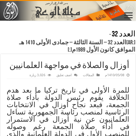
العدد 32
-
[:ar]العدد 32 – السنة الثالثة – جمادى الأولى 1410 هـ
الموافق كانون الأول 1989م[:]
أوزال والصلاة في مواجهة العلمانيين
1410/05/08م
المقالات
اضف تعليق
3,026 زيارة
للمرة الأولى في تاريخ تركيا ما بعد هدم
الخلافة يقوم رئيس الدولة بأداء صلاة
الجمعة، فبعد نجاح أوزال في الانتخابات
الرئاسية لمنصب رئاسة الجمهورية تساءل
العلمانيون عن نية أوزال في الاستمرار
في أداء صلاة الجمعة رغم وصوله
للمنصب الأول في الدولة العلمانية والذي