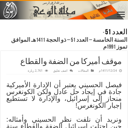
العدد 51
-
السنة الخامسة – العدد 51 – ذو الحجة 1411هـ الموافق
تموز 1991م
موقف أميركا من الضفة والقطاع
1411/12/24م
المقالات
اضف تعليق
2,761 زيارة
فيصل الحسيني يعتبر أن الإدارة الأميركية
جادة في إيجاد حل عادل ولكن الكونغرس
منحاز إلى إسرائيل، والإدارة لا تستطيع
إجبار الكونغرس!
ونريد أن نلفت نظر الحسيني وأمثاله:
حين احتلت إسرائيل الضفة والقطاع سنة