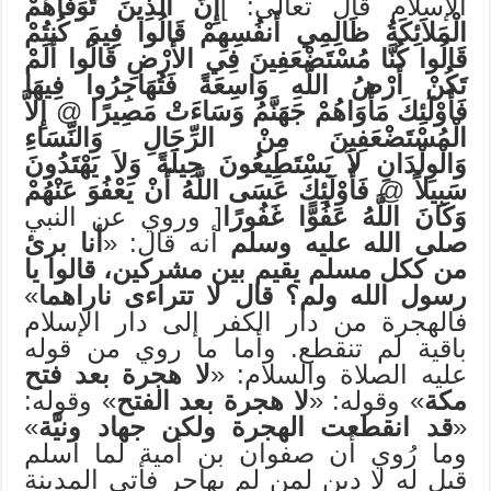
الإسلام قال تعالى: ]
إِنَّ الَّذِينَ تَوَفَّاهُمْ
الْمَلاَئِكَةُ ظَالِمِي أَنفُسِهِمْ قَالُوا فِيمَ كُنتُمْ
قَالُوا كُنَّا مُسْتَضْعَفِينَ فِي الأَرْضِ قَالُوا أَلَمْ
تَكُنْ أَرْضُ اللَّهِ وَاسِعَةً فَتُهَاجِرُوا فِيهَا
فَأُوْلَئِكَ مَأْوَاهُمْ جَهَنَّمُ وَسَاءَتْ
مَصِيرًا
@
إِلاَّ
الْمُسْتَضْعَفِينَ مِنْ الرِّجَالِ وَالنِّسَاءِ
وَالْوِلْدَانِ لاَ يَسْتَطِيعُونَ حِيلَةً وَلاَ يَهْتَدُونَ
سَبِيلاً
@
فَأُوْلَئِكَ
عَسَى اللَّهُ أَنْ يَعْفُوَ عَنْهُمْ
وَكَانَ اللَّهُ عَفُوًّا غَفُورًا
[ وروي عن النبي
صلى الله عليه وسلم
أنه قال: «
أنا برئ
من ككل مسلم يقيم بين مشركين، قالوا يا
رسول الله ولم؟ قال لا تتراءى ناراهما
»
فالهجرة من دار الكفر إلى دار الإسلام
باقية لم تنقطع. وأما ما روي من قوله
عليه الصلاة والسلام: «
لا هجرة بعد فتح
مكة
» وقوله: «
لا هجرة بعد الفتح
» وقوله:
«
قد انقطعت الهجرة ولكن جهاد ونيَّة
»
وما رُوي أن صفوان بن أمية لما أسلم
قيل له لا دين لمن لم يهاجر فأتى المدينة