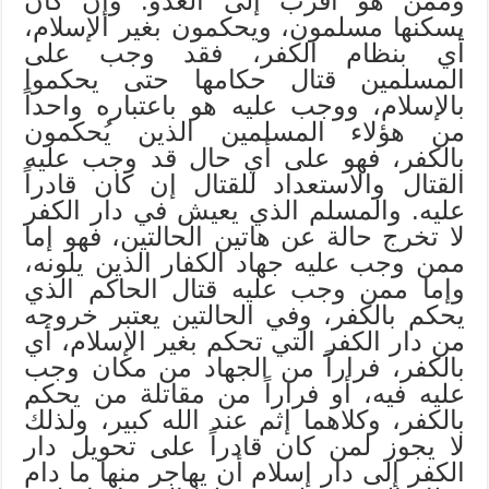
وممن هو أقرب إلى العدو. وإن كان
يسكنها مسلمون، ويحكمون بغير الإسلام،
أي بنظام الكفر، فقد وجب على
المسلمين قتال حكامها حتى يحكموا
بالإسلام، ووجب عليه هو باعتباره واحداً
من هؤلاء المسلمين الذين يُحكمون
بالكفر، فهو على أي حال قد وجب عليه
القتال والاستعداد للقتال إن كان قادراً
عليه. والمسلم الذي يعيش في دار الكفر
لا تخرج حالة عن هاتين الحالتين، فهو إما
ممن وجب عليه جهاد الكفار الذين يلونه،
وإما ممن وجب عليه قتال الحاكم الذي
يحكم بالكفر، وفي الحالتين يعتبر خروجه
من دار الكفر التي تحكم بغير الإسلام، أي
بالكفر، فراراً من الجهاد من مكان وجب
عليه فيه، أو فراراً من مقاتلة من يحكم
بالكفر، وكلاهما إثم عند الله كبير، ولذلك
لا يجوز لمن كان قادراً على تحويل دار
الكفر إلى دار إسلام أن يهاجر منها ما دام