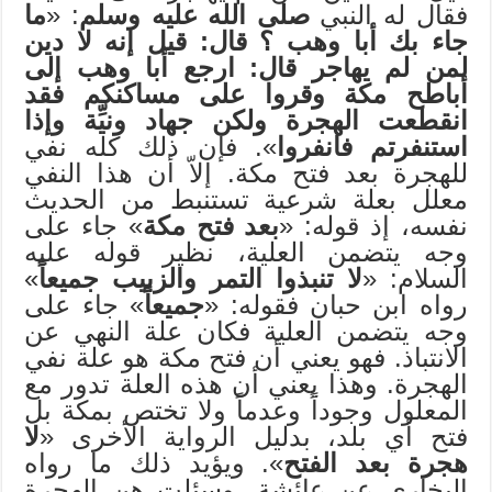
فقال له النبي
صلى الله عليه وسلم
: «
ما
جاء بك أبا وهب ؟ قال: قيل إنه لا دين
لمن لم يهاجر قال: ارجع أبا وهب إلى
أباطح مكة وقروا على مساكنكم فقد
انقطعت الهجرة ولكن جهاد ونيِّة وإذا
استنفرتم فانفروا
». فإن ذلك كله نفي
للهجرة بعد فتح مكة. إلاّ أن هذا النفي
معلل بعلة شرعية تستنبط من الحديث
نفسه، إذ قوله: «
بعد فتح مكة
» جاء على
وجه يتضمن العلية، نظير قوله عليه
السلام: «
لا تنبذوا التمر والزبيب جميعاً
»
رواه ابن حبان فقوله: «
جميعاً
» جاء على
وجه يتضمن العلية فكان علة النهي عن
الانتباذ. فهو يعني أن فتح مكة هو علة نفي
الهجرة. وهذا يعني أن هذه العلة تدور مع
المعلول وجوداً وعدماً ولا تختص بمكة بل
فتح أي بلد، بدليل الرواية الأخرى «
لا
هجرة بعد الفتح
». ويؤيد ذلك ما رواه
البخاري عن عائشة، وسئلت هن الهجرة