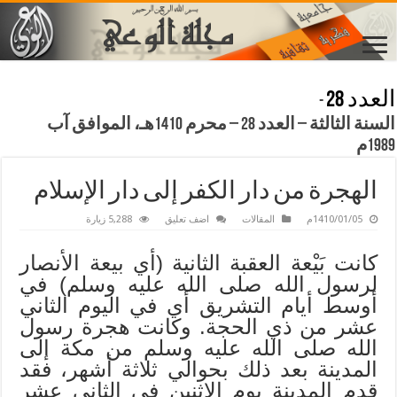
العدد 28
-
السنة الثالثة – العدد 28 – محرم 1410هـ، الموافق آب
1989م
الهجرة من دار الكفر إلى دار الإسلام
1410/01/05م
المقالات
اضف تعليق
5,288 زيارة
كانت بَيْعة العقبة الثانية (أي بيعة الأنصار
لرسول الله صلى الله عليه وسلم) في
أوسط أيام التشريق أي في اليوم الثاني
عشر من ذي الحجة. وكانت هجرة رسول
الله صلى الله عليه وسلم من مكة إلى
المدينة بعد ذلك بحوالي ثلاثة أشهر، فقد
قدم المدينة يوم الاثنين في الثاني عشر