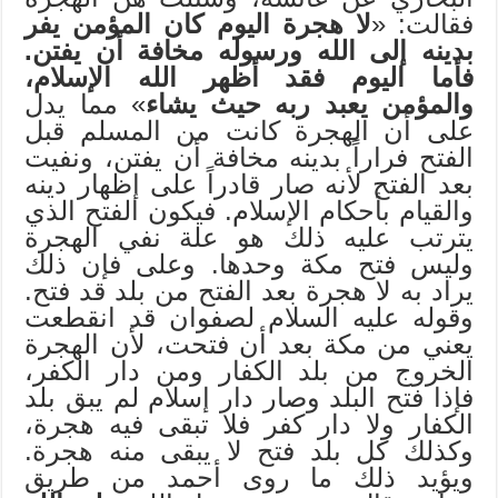
فقالت: «
لا هجرة اليوم كان المؤمن يفر
بدينه إلى الله ورسوله مخافة أن يفتن.
فأما اليوم فقد أظهر الله الإسلام،
والمؤمن يعبد ربه حيث يشاء
» مما يدل
على أن الهجرة كانت من المسلم قبل
الفتح فراراً بدينه مخافة أن يفتن، ونفيت
بعد الفتح لأنه صار قادراً على إظهار دينه
والقيام بأحكام الإسلام. فيكون الفتح الذي
يترتب عليه ذلك هو علة نفي الهجرة
وليس فتح مكة وحدها. وعلى فإن ذلك
يراد به لا هجرة بعد الفتح من بلد قد فتح.
وقوله عليه السلام لصفوان قد انقطعت
يعني من مكة بعد أن فتحت، لأن الهجرة
الخروج من بلد الكفار ومن دار الكفر،
فإذا فتح البلد وصار دار إسلام لم يبق بلد
الكفار ولا دار كفر فلا تبقى فيه هجرة،
وكذلك كل بلد فتح لا يبقى منه هجرة.
ويؤيد ذلك ما روى أحمد من طريق