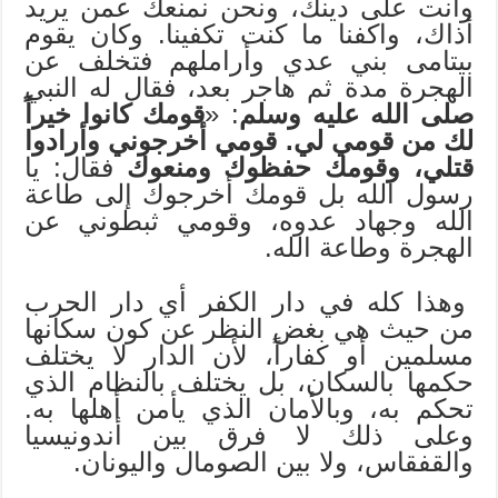
وأنت على دينك، ونحن نمنعك عمن يريد
أذاك، واكفنا ما كنت تكفينا. وكان يقوم
بيتامى بني عدي وأراملهم فتخلف عن
الهجرة مدة ثم هاجر بعد، فقال له النبي
صلى الله عليه وسلم
: «
قومك كانوا خيراً
لك من قومي لي. قومي أخرجوني وأرادوا
قتلي، وقومك حفظوك ومنعوك
فقال: يا
رسول الله بل قومك أخرجوك إلى طاعة
الله وجهاد عدوه، وقومي ثبطوني عن
الهجرة وطاعة الله.
وهذا كله في دار الكفر أي دار الحرب
من حيث هي بغض النظر عن كون سكانها
مسلمين أو كفاراً، لأن الدار لا يختلف
حكمها بالسكان، بل يختلف بالنظام الذي
تحكم به، وبالأمان الذي يأمن أهلها به.
وعلى ذلك لا فرق بين أندونيسيا
والقفقاس، ولا بين الصومال واليونان.