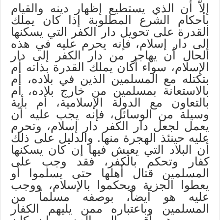
إلاّ أن الذي يستطيع إظهار دينه والقيام
بأحكام الشرع المطلوبة إذا كان يملك
القدرة على تحويل دار الكفر التي يسكنها
إلى دار إسلام، فإنه يحرم عليه في هذه
الحال أن يهاجر من دار الكفر إلى دار
الإسلام، سواء أكان يملك القدرة بذاته أم
بتكتله مع المسلمين الذين في بلاده، أم
بالاستعانة بمسلمين من خارج بلاده، أم
بالتعاون مع الدولة الإسلامية، أم بأية
وسيلة من الوسائل، فإنه يجب عليه أن
يعمل لجعل دار الكفر دار إسلام، وتحرم
عليه حينئذ الهجرة منها. والدليل على ذلك
أن البلاد التي يعيش فيها إن كان يسكنها
كفار وتحكم بالكفر، فقد وجب على
المسلمين قتال أهلها حتى يسلموا أو
يعطوا الجزية ويحكموا بالإسلام، ووجب
عليه هو أيضاً، بوصفه مسلماً من
المسلمين وباعتباره ممن يليهم الكفار