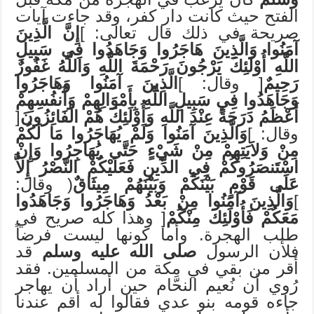
الفتح حيث كانت دار كفر، وقد جاءت آيات
صريحة في ذلك قال تعالى: ]
إِنَّ الَّذِينَ
آمَنُوا وَالَّذِينَ هَاجَرُوا وَجَاهَدُوا فِي سَبِيلِ
اللَّهِ أُوْلَئِكَ يَرْجُونَ رَحْمَةَ اللَّهِ وَاللَّهُ غَفُورٌ
رَحِيمٌ
[ وقال: ]
الَّذِينَ آمَنُوا وَهَاجَرُوا
وَجَاهَدُوا فِي سَبِيلِ اللَّهِ بِأَمْوَالِهِمْ وَأَنفُسِهِمْ
أَعْظَمُ دَرَجَةً عِنْدَ اللَّهِ وَأُوْلَئِكَ هُمْ الْفَائِزُونَ
[
وقال: ]
وَالَّذِينَ آمَنُوا وَلَمْ يُهَاجَرُوا مَا لَكُمْ
مِنْ وَلاَيَتِهِمْ مِنْ شَيْءٍ حَتَّى يُهَاجِرُوا وَإِنْ
اسْتَنصَرُوكُمْ فِي الدِّينِ فَعَلَيْكُمْ النَّصْرُ إِلاَّ
عَلَى قَوْمٍ بَيْنَكُمْ وَبَيْنَهُمْ مِيثَاقٌ
( وقال:
]
وَالَّذِينَ آمَنُوا مِنْ بَعْدُ وَهَاجَرُوا وَجَاهَدُوا
مَعَكُمْ فَأُوْلَئِكَ مِنْكُمْ
[ وهذا كله صريح في
طلب الهجرة. وأما كونها ليست فرضاً
فلأن الرسول
صلى الله عليه وسلم
قد
أقر من بقي في مكة من المسلمين. فقد
رُوي أن نُعيم النحَّام حين أراد أن يهاجر
جاءه قومه بنو عدي فقالوا له أقم عندنا