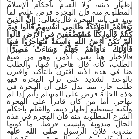
إظهار دينه، ولا القيام بأحكام الإسلام
المطلوبة منه فإن الهجرة فرض عليه، لما
ورد في آية الهجرة قال تعالى: ]
إِنَّ الَّذِينَ
تَوَفَّاهُمْ الْمَلاَئِكَةُ ظَالِمِي أَنفُسِهِمْ قَالُوا فِيمَ
كُنتُمْ قَالُوا كُنَّا مُسْتَضْعَفِينَ فِي الأَرْضِ قَالُوا
أَلَمْ تَكُنْ أَرْضُ اللَّهِ وَاسِعَةً فَتُهَاجِرُوا فِيهَا
فَأُوْلَئِكَ مَأْوَاهُمْ جَهَنَّمُ وَسَاءَتْ
مَصِيرًا
[
فالإخبار هنا يعني الأمر، وهو من صيغ
الطلب، كأنه قال هاجروا فيها، والطلب
هنا في هذه الآية اقترن بالتأكيد واقترن
بالوعيد الشديد على ترك الهجرة فهو
طلب جاز، مما يدل على أن الهجرة في
هذه الحالة فرض على المسلم يأثم إذا لم
يهاجر. أما من كان قادراً على الهجرة
ولكنه يستطيع إظهار دينه، والقيام بأحكام
الشرع المطلوبة منه فإن الهجرة في هذه
الحال مندوبة وليست فرضاً. أما كونها
مندوبة فلأن الرسول
صلى الله عليه
وسلم
كان يُرغب في الهجرة من مكة قبل