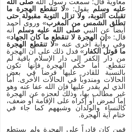
معاوية قال: سمعت رسول الله
صلى الله
عليه وسلم
يقول: «
لا تنقطع الهجرة ما
تقبلت التوبة، ولا تزال التوبة مقبولة حتى
تطلق الشمس من المغرب
» وروى أحمد
أيضاً عن النبي
صلى الله عليه وسلم
أنه
قال: «
إن الهجرة لا تنقطع ما كان الجهاد
»
وفي رواية أخرى عنه «
لا تنقطع الهجرة
ما قوتل الكفار
» فدل ذلك على أن الهجرة
من دار الكفر إلى دار الإسلام باقية لم
تنقطع. أما حكم الهجرة فإنها تكون
بالنسبة للقادر عليها فرضاً في بعض
الحالات ومندوباً في الحالات الأخرى. أما
الذي لم يقدر عليها فإن الله عفا عنه وهو
غير مطالب بها، وذلك لعجزه عن الهجرة
إما لمرض أو إكراه على الإقامة أو ضعف،
كالنساء والولدان وشبههم كما جاء في
ختام آية الهجرة.
فمن كان قادراً على الهجرة ولم يستطع