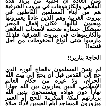
ومن العادة أن أغلبية من يرتاد هذه
الملاهي والكازينوهات في بيروت الشرقية
هم من أبناء المسلمين القاطنين في
بيروت الغربية وهم الذين عادةً يعمرونها
ويحيون لياليها، فكان إقفال المعبر
سيشكل خسارة ضخمة لأصحاب الملاهي
والكازينوهات في بيروت الشرقية فلذلك
مارسوا شتى أنواع الضغوطات من أجل
فتحه!!
الحاجة بنازير!!
لم ينسَ المسلمون «الحاج أنور» الذي
حج إلى القدس قبل أن يحج إلى بيت الله
الحرام، ولا غيره من حكام العالم
الإسلامي، الذين يحاربون دين الله جهاراً
نهاراً دون هوادة ويتمسحون بدين الله
بزيارتهم لمكة المكرمة للحج أو العمر
ويزورون المساجد أيام العيدين لأداء صلاة