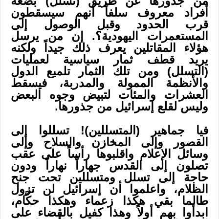
من جذورها عن طريق (تسلل) بضعة
أفراد معروف سلفاً أنهم سيسقطون
قرب الحدود وقبل الوصول إلى
المستعمرات اليهودية؟. إن من يرسل
هؤلاء المقاتلين يعرف ذلك جيداً ولكنه
يريد قطف ثمار سياسية لعمليات
(التسلل) ومن تلك الثمار تلميع الدول
والأنظمة الممولة والمدربة، فيسقط
العشرات والمئات لتبيض وجوه البعض
وليس لقلع إسرائيل من جذورها.
فيا جماهير (المتسللين)! تسللوا إلى
القصور وإلى المخازن والسلاح وإلى
وسائل الإعلام واقلبوها رأساً على عقب
تصلون إلى القدس جهاراً نهاراً ودون
حاجة إلى تسلل ومتسللين تحت جنح
الظلام، واعلموا أن إسرائيل لن تزول
طالما بقي هكذا زعماء وهكذا حكَّام،
ابدأوا بهم أولاً وهذا كفيل بالقضاء على