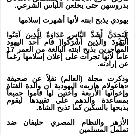
بدروسهن حتى يخلعن اللباس الشرعي.
يهودي يذبح ابنته لأنها أشهرت إسلامها
]لَتَجِدَنَّ أَشَدَّ النَّاسِ عَدَاوَةً لِلَّذِينَ آمَنُوا
الْيَهُودَ وَالَّذِينَ أَشْرَكُوا[ قام أحد اليهود
المهاجرين بذبح ابنته البالغة من العمر 17
عاماً لأنها تجرأت على إعلان إسلامها رغماً
عن إرادته.
وذكرت مجلة (العالم) نقلاً عن صحيفة
«هاعولام هازيه» اليهودية أن والدة الفتاة
وإخوانها الأربعة وأختين لها قاموا جميعاً
بمساعدة والدهم على تقييدها ليقوم
بذبحها بالسكين كما تذبح الشاة.
الأزهر والنظام المصري حليفان ضد
تململ المسلمين