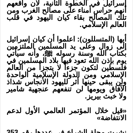
إسرائيل في الخطوة الثانية، لأن واقعهم
أنهم حراس أمناء على مصالح الغرب ومن
تلك المصالح بقاء كيان اليهود في قلب
العالم الإسلامي.
أيها (المتسللون): اعلموا أن كيان إسرائيل
إلى زوال وعلى يد المسلمين الملتزمين
بكتاب الله وسنة رسوله ﷺ، وأنه سيأتي
يوم بإذن الله تعود فيها بلاد المسلمين في
فلسطين لتكون جزءاً لا يتجزأ من العالم
الإسلامي ومن الدولة الإسلامية الواحدة
ولن يبقى حينها أثر لليهود الأنجاس شذاذ
الآفاق ويومها لن تنفعهم عنجهية شامير
ولا خبث بيريز.
«قيل خلال المؤتمر العالمي الأول لدعم
الانتفاضة»
نشرت مجلة الشراع في عددها رقم 353