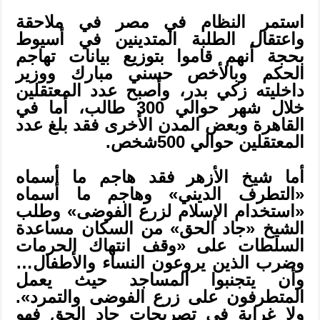
استمر النظام في مصر في ملاحقة
واعتقال الطلبة المتدينين في أسيوط
بحجة أنهم قاموا بتوزيع بيانات تهاجم
الحكم وبالأخص حسني مبارك ووزير
داخليته زكي بدر، وأصبح عدد المعتقلين
خلال شهر حوالي 300 طالب، أما في
القاهرة وبعض المدن الأخرى فقد بلغ عدد
المعتقلين حوالي 500شخص.
أما شيخ الأزهر فقد هاجم ما أسماه
«التطرف الديني» وهاجم ما أسماه
«استخدام الإسلام لزرع الفوضى» وطلب
الشيخ «جاد الحق» من السكان مساعدة
السلطات على «وقف انتهاك الحرمات
وضرب الذين يروعون النساء والأطفال…
وأن يتجنبوا المساجد حيث يعمل
المتطرفون على زرع الفوضى والتمرد».
ولا غرابة في تصريحات جاد الحق فهو