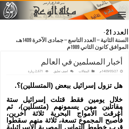
العدد 21
-
السنة الثانية – العدد التاسع – جمادى الآخرة 1409هـ،
الموافق كانون الثاني 1989م
أخبار المسلمين في العالم
1409/05/27م
المقالات
اضف تعليق
2,671 زيارة
هل تزول إسرائيل ببعض (المتسللين)؟.
خلال يومين فقط قتلت إسرائيل ستة
مقاتلين ممن يسمونهم (متسللين)، ثم
أغرقت الأمواج البحرية ثلاثة آخرين،
فأصبح المجموع تسعة، ثلاثة منهم سقطوا
قرب خطوط التماس المصرية الإسرائيلية