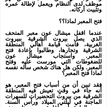
موظف لدى النظام ويعمل لإطالة عمره
وتثبيت أركانه.
فتح المعبر لماذا؟؟
عندما اقفل ميشال عون معبر المتحف
الذي يصل بيروت الشرقية ببيروت
الغربية، قامت قيامة أهالي المنطقة
الشرقية وتجارها، وطالبوا بإعادة فتح
المعبر. واستجاب ميشال عون
للضغوطات التي مورست عليه وفتح
المعبر. ولكن هل هناك شخص سأله نفسه
لماذا فتح المعبر؟
فقد تبين أن من أسباب فتح المعبر، هو
أنه جاء في وقتٍ تعيش فيه المنطقة
الشرقية من بيروت التحضيرات للسهرات
الماجنة في ليلتي الميلاد ورأس السنة.