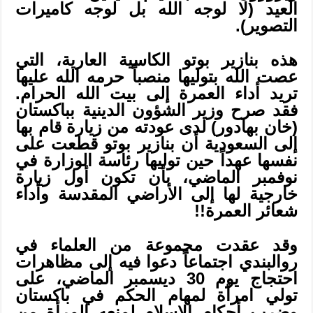
العيد (لا لوجه الله بل لوجه كاميرات
التصوير).
هذه بنازير بوتو الكاسية العارية، التي
عصت الله بتوليها منصباً حرمه الله عليها
تريد أداء العمرة إلى بيت الله الحرام.
فقد صرح وزير الشؤون الدينية بباكستان
(خان بهادور) لدى عودته من زيارة قام بها
إلى السعودية أن بنازير بوتو قطعت على
نفسها عهداً حين توليها رئاسة الوزارة في
نوفمبر الماضي، بأن تكون أول زيارة
خارجية لها إلى الأراضي المقدسة وأداء
شعائر العمرة!!
وقد عقدت مجموعة من العلماء في
روالبندي اجتماعاً دعوا فيه إلى مظاهرات
احتجاج يوم 30 ديسمبر الماضي، على
تولي امرأة لمهام الحكم في باكستان
وضرب أحكام الإسلام لمنعه المرأة من