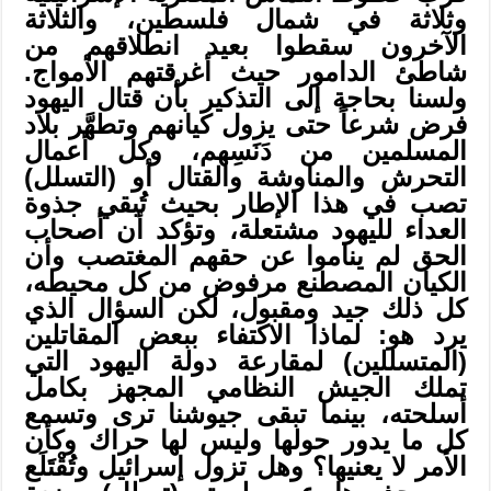
وثلاثة في شمال فلسطين، والثلاثة
الآخرون سقطوا بعيد انطلاقهم من
شاطئ الدامور حيث أغرقتهم الأمواج.
ولسنا بحاجة إلى التذكير بأن قتال اليهود
فرض شرعاً حتى يزول كيانهم وتطهَّر بلاد
المسلمين من دَنَسِهم، وكل أعمال
التحرش والمناوشة والقتال أو (التسلل)
تصب في هذا الإطار بحيث تُبقي جذوة
العداء لليهود مشتعلة، وتؤكد أن أصحاب
الحق لم يناموا عن حقهم المغتصب وأن
الكيان المصطنع مرفوض من كل محيطه،
كل ذلك جيد ومقبول، لكن السؤال الذي
يرد هو: لماذا الاكتفاء ببعض المقاتلين
(المتسللين) لمقارعة دولة اليهود التي
تملك الجيش النظامي المجهز بكامل
أسلحته، بينما تبقى جيوشنا ترى وتسمع
كل ما يدور حولها وليس لها حراك وكأن
الأمر لا يعنيها؟ وهل تزول إسرائيل وتُقْتَلَع