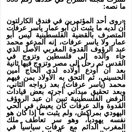
ما نصه:
«روى أحد المؤتمرين في فندق الكارلتون
أن لديه ما يثبت أن أبو عمار ياسر عرفات
المتصرف بالقضية الفلسطينية ليس أبو
عمار ولا ياسر عرفات، إنه المدعو محمد
عبد الرؤوف القدوة المغربي الأصل الذي
جاء والده إلى فلسطين وتزوج في
القدس ثم رحل إلى مصر وتزوج فيها ثانية
بعد أن أودع أولاده لدى الحاج أمين
الحسيني، ثم التحق به الأولاد بمن فيهم
محمد (ياسر عرفات) بعد زواجه الثاني،
وبعد تحقيق ميداني أجرته بعض قيادات
الرفض الفلسطينية تبين أن عبد الروؤف
القدوة والد عرفات كان يعيش في الحي
اليهودي بمراكش، ولم يثبت ما إذا كان هو
نفسه يهودياً، وهو سر تعاطف ملك
المغرب الدائم مع عرفات سياسياً في