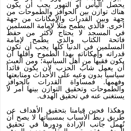
يحصل اليأس أو التهور يجب أن يكون
هناك توازن بين الحوافز والطموحات من
جهة وبين القدرات والإمكانات من جهة
أخرى. فالذي يطمح مثلاً لإمامة المسلمين
في المسجد لا يحتاج لأكثر من حفظ
فاتحة الكتاب والذي يطمح لإمامة
المسلمين في الدنيا كلها يجب أن تكون
قدراته وإمكاناته بهذا الطموح وأقلها أن
يكون فقيهاً من أهل السياسة؛ ومن العبث
أن يعمل شابُ الحزب لأن يكون قائداً
سياسياً بدون وعيه على الأحداث ومتابعتها
وفهمها. فمساواة القدرات بالحوافز
والطموحات وتحقيق التوازن بينها أمر لا
يستغنى عنه في تحقيق الهدف.
وهكذا فحين قيامنا بتحقيق الأهداف عن
طريق ربط الأسباب بمسبباتها لا يصح أن
نُهمل جانب الإرادة ودورها في تحقيق