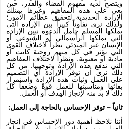
ويتضح لديه مفهوم القضاء والقدر، حين
يعي على هذه المفاهيم وغيرها يمتلك
الإرادة الحديدية لتحقيق عظائم الأمور؛
ولذلك نرى تفاوتاً كبيراً بين الإرادة التي
يملكها المسلم حامل الدعوة نبين الإرادة
التي يملكها الرأسمالي أو الشيوعي أو
الإنسان غير المبدئي نظراً لاختلاف القوى
التي تؤثر في كل منهم روحية كانت أو
مادية أو معنوية. ونظراً لاختلاف المفاهيم
التي تدفع هذه الإرادة وتوجهها. من كل
ذلك نرى أن توقر الإرادة أي التصميم
على العمل وثبات هذه الإرادة واستمرار
بقائها ومناسبتها للعمل قوةً وضعفاً كل
ذلك لا بد منه لإنجاز الهدف أو العمل.
ثانياً – توفر الإحساس بالحاجة إلى العمل:
أننا نلاحظ أهمية دور الإحساس في إنجاز
العمل من سلوك الإنسان في الحياة،