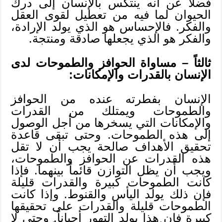
فضلاً عن أنه ينتكس بالإنسان إلى درك
الحيوان لما فيه من تعطيل لقوى العقل
والفكر. فالإحساس هو الذي يولد الإرادة،
والفكر هو الذي يجعلها صادقة ومنتجة.
ثالثاً – مساواة الحوافز والطموحات لدى
الإنسان بالقدرات والإمكانات:
الإنسان بفطرته عنده من الحوافز
والطموحات ويمتلك من القدرات
والإمكانات التي يسخرها من أجل الوصول
إلى هذه الطموحات. وحتى تبقى قاعدة
تحقيق الأهداف صالحة يجب أن لا تقل
هذه القدرات عن الحوافز والطموحات،
ويجب أن يظل التوازن قائماً بينهما. فإذا
كانت الطموحات كبيرة والقدرات قليلة
فإن ذلك يولد اليأس والقنوط. وإذا كانت
الطموحات قليلة والقدرات على تحقيقها
كبيرة فإن هذا يولد التهور أحياناً. وحتى لا