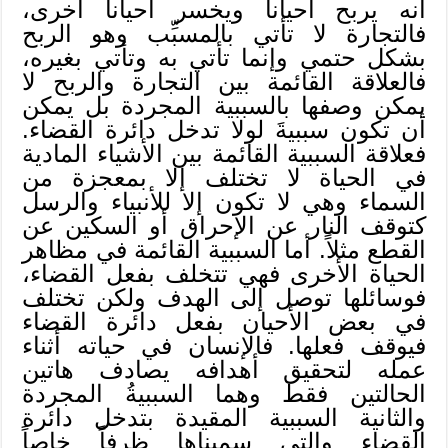
أنه يربح أحياناً ويخسر أحياناً أخرى،
فالتجارة لا تأتي بالمسبِّب وهو الربح
بشكل حتمي وإنما تأتي به وتأتي بغيره،
فالعلاقة القائمة بين التجارة والربح لا
يمكن وصفها بالسببية المجردة بل يمكن
أن تكون سببيةَ لولا تدخل دائرة القضاء.
فعلاقة السببية القائمة بين الأشياء المادية
في الحياة لا تختلف إلا بمعجزة من
السماء وهي لا تكون إلا للأنبياء والرسل
كتوقف النار عن الإحراق أو السكين عن
القطع مثلاً. أما السببية القائمة في مظاهر
الحياة الأخرى فهي تتخلف بفعل القضاء،
فوسائلها توصل إلى الهدف ولكن تختلف
في بعض الأحيان بفعل دائرة القضاء
فيوقف فعلها. فالإنسان في حياته أثناء
عمله لتحقيق أهدافه يصادف هاتين
الحالتين فقط وهما السببيةُ المجردة
والثانية السببية المقيدة بتدخل دائرة
القضاء والتي سميناها ظرفاً خاصاً