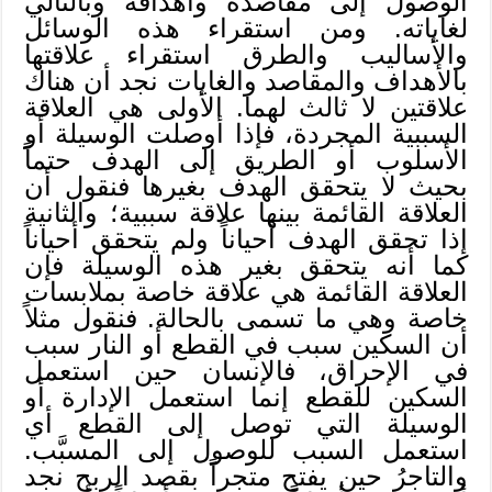
الوصول إلى مقاصده وأهدافه وبالتالي
لغاياته. ومن استقراء هذه الوسائل
والأساليب والطرق استقراء علاقتها
بالأهداف والمقاصد والغايات نجد أن هناك
علاقتين لا ثالث لهما. الأولى هي العلاقة
السببية المجردة، فإذا أوصلت الوسيلة أو
الأسلوب أو الطريق إلى الهدف حتماً
بحيث لا يتحقق الهدف بغيرها فنقول أن
العلاقة القائمة بينها علاقة سببية؛ والثانية
إذا تحقق الهدف أحياناً ولم يتحقق أحياناً
كما أنه يتحقق بغير هذه الوسيلة فإن
العلاقة القائمة هي علاقة خاصة بملابسات
خاصة وهي ما تسمى بالحالة. فنقول مثلاً
أن السكين سبب في القطع أو النار سبب
في الإحراق، فالإنسان حين استعمل
السكين للقطع إنما استعمل الإدارة أو
الوسيلة التي توصل إلى القطع أي
استعمل السبب للوصول إلى المسبَّب.
والتاجرُ حين يفتح متجراً بقصد الربح نجد