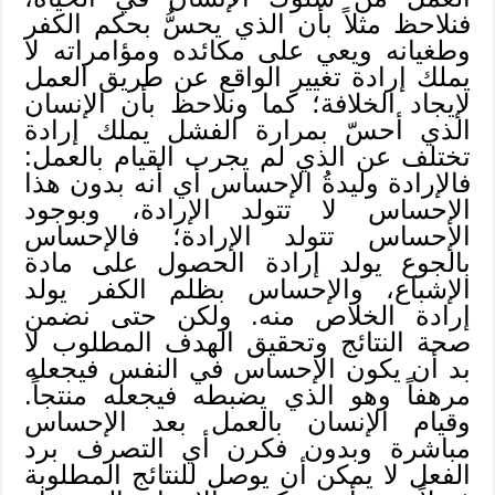
فنلاحظ مثلاً بأن الذي يحسُّ بحكم الكفر
وطغيانه ويعي على مكائده ومؤامراته لا
يملك إرادة تغيير الواقع عن طريق العمل
لإيجاد الخلافة؛ كما ونلاحظ بأن الإنسان
الذي أحسّ بمرارة الفشل يملك إرادة
تختلف عن الذي لم يجرب القيام بالعمل:
فالإرادة وليدةُ الإحساس أي أنه بدون هذا
الإحساس لا تتولد الإرادة، وبوجود
الإحساس تتولد الإرادة؛ فالإحساس
بالجوع يولد إرادة الحصول على مادة
الإشباع، والإحساس بظلم الكفر يولد
إرادة الخلاص منه. ولكن حتى نضمن
صحة النتائج وتحقيق الهدف المطلوب لا
بد أن يكون الإحساس في النفس فيجعله
مرهفاً وهو الذي يضبطه فيجعله منتجاً.
وقيام الإنسان بالعمل بعد الإحساس
مباشرة وبدون فكرن أي التصرف برد
الفعل لا يمكن أن يوصل للنتائج المطلوبة