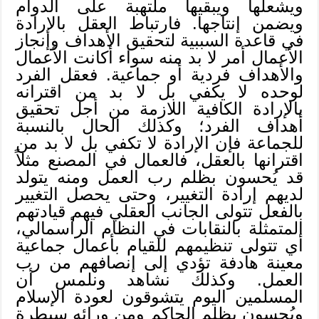
ويشعلها ويبقيها ملتهبة على الدوام
ويضمن إنتاجها. فارتباط العقل بالإرادة
في قاعدة السببية لتحقيق الأهداف وإنجاز
الأعمال أمر لا بد منه سواء أكانت الأعمال
والأهداف فردية أو جماعية. فعقل الفرد
لوحده لا يكفي بل لا بد من اقترانه
بالإرادة الكافية اللازمة من أجل تحقيق
أهداف الفرد؛ وكذلك الحال بالنسبة
للجماعة فإن الإرادة لا تكفي بل لا بد من
اقترانها بالعقل، فالعمال في المصنع مثلاً
قد يُحسون بظلم رب العمل ومنه يتولد
لديهم إرادة التغيير، وحتى يحصل التغيير
بالفعل تتولى الجانب العقلي فيهم قيادتهم
المتمثلة بالنقابات في النظام الرأسمالي،
أي تتولى تنظيمهم للقيام بأعمال جماعية
معينة هادفة تؤدي إلى إنصافهم من رب
العمل. وكذلك نشاهد ونلمس أن
المسلمين اليوم يتشوقون لعودة الإسلام
ويُحسون بظلم الحاكم ومن ورائه سيطرة