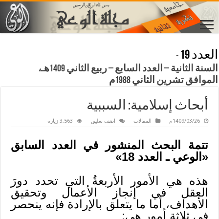
العدد 19
-
السنة الثانية – العدد السابع – ربيع الثاني 1409هـ،
الموافق تشرين الثاني 1988م
أبحاث إسلامية: السببية
1409/03/26م
المقالات
اضف تعليق
3,563 زيارة
تتمة البحث المنشور في العدد السابق
«الوعي ـ العدد 18»
هذه هي الأمور الأربعةُ التي تحدد دورَ
العقل في إنجاز الأعمال وتحقيق
الأهداف، أما ما يتعلق بالإرادة فإنه ينحصر
في ثلاثة أمور هي: