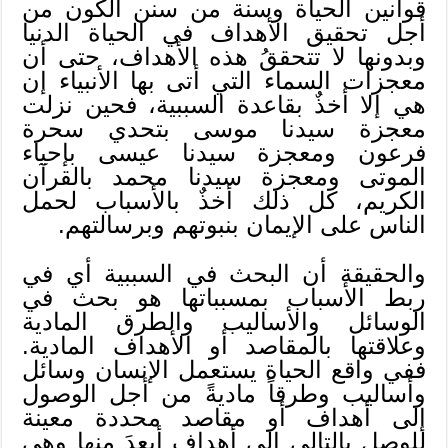
قوانين الحياة وسنة من سنن الكون من
أجل تحقيق الأهداف في الحياة الدنيا
وبدونها لا تتحققُ هذه الأهداف، حتى أن
معجزات السماء التي أتى بها الأنبياء إن
هي إلا أخذٌ بقاعدة السببية، فحين نزلت
معجزة سيدنا موسى بتحدي سحرة
فرعون ومعجزة سيدنا عيسى بإحياء
الموتى ومعجزة سيدنا محمد بالقرآن
الكريم، كل ذلك أخذٌ بالأسباب لحمل
الناس على الإيمان بنبوتهم وبرسالتهم.
والحقيقة أن البحث في السببية أي في
ربط الأسباب بمسبباتها هو بحث في
الوسائل والأساليب والطرق المادية
وعلاقتها بالمقاصد أو الأهداف المادية.
ففي واقع الحياة يستعمل الإنسان وسائل
وأساليب وطرقاً ماديةً من أجل الوصول
إلى أهداف أو مقاصد محددة معينة
للوصل بالتالي إلى أهداف أبعدَ منها وهي