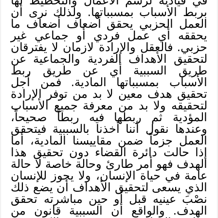
في قيادته لرسم الأعمال والتخطيط لها
بربط الأسباب بمسبباتها. ولذلك نرى أن
العمل الحزبي يحقق أضعاف أضعاف ما
يحققه أي عمل فردي أو جماعي غير
حزبي. فالعقل والإرادة لازمان لا يفترقان
لتحقيق الأهداف الفردية والجماعية عن
طريق السببية أي عن طريق ربط
الأسباب بمسبباتها المادية. فمن أجل
تحقيق هدف معين لا بد من توفر الإرادة
لتحقيقه ولا بد من معرفة جميع الأسباب
المؤدية ثم ربطها فيه ربطاً صحيحاً،
وعندها نقول أننا أخذنا بالسببية فيتحقق
العمل جزماً ضمن مقاييسنا المادية، أما
إذا حالت دائرة القضاء دون تحقيق هذا
الهدف فهو أمر طارئ وحالة خاصة لا حالة
عامة في حياة الإنسان، ولا يجوز للإنسان
الذي يسعى لتحقيق الأهداف أن يضع ذلك
نصْبَ عينيه قبل أو حين مباشرته تحقق
الهدف. والواقع أن السببية قانون من