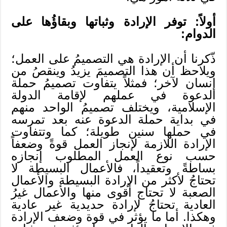
أولاً: توفر الإرادة وثباتها وبقاؤُها على
الدوام:
ذّكرنا أن الإرادة هي التصميمُ على العمل؛
ويلاحظ أن هذا التصميمَ يزيدُ وينقصُ من
إنسان لآخر؛ فمثلاً يتفاوت تصميمُ حملة
الدعوة في عملهم لإقامة الدولة
الإسلامية، ويختلف تصميمُ الواحد منهم
في بداية حملة الدعوة عنه بعد تمرسه
في حملها سنين طويلة؛ كما وتتفاوت
الإرادة اللازمة لإنجاز العمل قوةً وضعفاً
حسب نوع العمل المطلوب إنجازه
بساطةً وتعقيداً، فالأعمال البسيطة لا
تحتاجُ لأكثر من الإرادة البسيطة والأعمال
الصعبة لا تحتاج أقوى منها والأعمال غيرُ
العادية تحتاجُ لإرادة حديدية غير عادية
وهكذا. أما ما يؤثر في قوة وضعف الإرادة