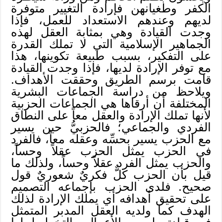
الكفر وطغيانهن فإرادة التغيير متوفرة
لديهم وعندهم الاستعداد للعمل، فإذا
وجدت القيادة وهي بمثابة العقل لهذه
الجماهير الإسلامية التي لا تملك القدرة
على التفكير، بسبب طبيعة تكوينها، هذا
مع توفر الإرادة لديها، فإذا وجدت القيادة
قامت برسم الطريق وحققت الأهداف.
ويلاحظ من دراسة الجماعات البشرية
المختلفة أن أرقاها هي الجماعات الحزبية
لأنها تملك الإرادة والعقل معاً على النطاق
الفردي والجماعي؛ فالحزبيُّ حين يسير
مع الحزب يسير بحسِّه وعقله معاً، فالفرد
في الحزب يمثل الحزب عقلاً وحساً،
والحزب يمثل الفرد عقلاً وحساً، ولذلك ما
قيل بأن الحزب كلٌّ فكريٌ شعوريٌ قول
صحيح. فلدى الحزب بإجماعه التصميم
على تحقيق أهدافه أي يملك الإرادة لذلك
الهدف كما ولديه العقل المدبر المتمثل