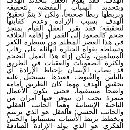
الهدف. فقد يقوم العقلُ بتحديد الهدف
وبتحديد السباب المفضية لتحقيقه
وبربطها ربطاً صحيحاً، ولكن لا يتمُّ تحقيقُ
الهدف بسبب الإرادة وعدم كفايتها
لتحقيقه؛ فقد يقرر العقلُ القيام بمنجز
ضخم كالصعود إلى القمر أو إقامة الخلافة
في هذا العصر المظلم من سيطرة الكفر
وتسلطه بقواه الجبارة الهائلة على رقاب
المسلمين، ولكن إزاء هذا العمل الضخم
ولكثرة الصعوبات والعقبات في الطريق
قد يصاب الإنسان بإحباط الإرادة أي
باليأس والقُنوط، فعندها يستحيل عليه
تحقيق الهدف مهما كان الطريق أمامه
واضحاً مستقيماً. فحتى تكون الأعمال
مثمرة يجب أن يتوفر فيها أمران من
الناحية الإنسانية وهما الجانب العقلي
والجانب الحسي؛ فالعقل هو الذي يرسم
ويخطط بربط الأسباب بمسبباتها والحسُ
الفكري هو الذي يولد الإرادة الصادقة