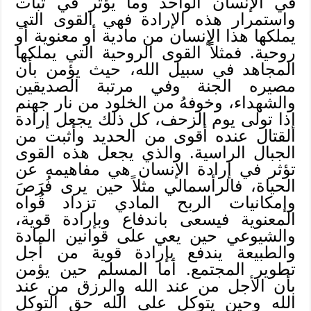
في الإنسان الواحد وما يؤثر في ثبات
واستمرار هذه الإرادة فهي القوى التي
يملكها هذا الإنسان من مادية أو معنوية أو
روحية. فمثلاًً القوى الروحية التي يملكها
المجاهد في سبيل الله، حيث يؤمن بأن
مصيره الجنة وفي مرتبة الصديقين
والشهداء، وخوفهُ من الخلود من نار جهنم
إذا تولى يوم الزحف، كل ذلك يجعل إرادة
القتال عنده أقوى من الحديد وأثبت من
الجبال الراسية. والذي يجعل هذه القوى
تؤثر في إرادة الإنسان هي مفاهيمه عن
الحياة، فالرأسمالي مثلاً حين يرى فُرَصَ
وإمكانيات الربح المادي تزداد قُواه
المعنوية فيسعى باندفاع وبإرادة قوية،
والشيوعي حين يعي على قوانين المادة
والطبيعة يندفع بإرادة قوية من أجل
تطوير المجتمع. أما المسلم حين يؤمن
بأن الأجل من عند الله والرزق من عند
الله وحين يتوكل على الله حق التوكل