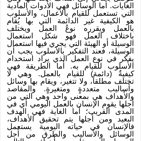
الغايات. أما الوسائل فهي الأدوات المادية
التي تستعمل للقيام بالأعمال، والأسلوب
هو الكيفية غير الدائمة التي بها يُقام
بالعمل ويقرره نوعُ العمل ويختلف
باختلاف العمل فهو شكل استعمال
الوسيلة أو الهيئة التي يجري فيها استعمال
الوسيلة، فعند التفكير بالأسلوب يجب أن
يفكر في نوع العمل الذي يراد استخدام
الأسلوب للقيام به. أما الطريقة فهي
كيفيةٌ (دائمة) للقيام بالعمل. وهي لا
تختلف مطلقاً، ولا تتغير، ويقام بها وسائل
وأساليب متعددةٍ ومتغيرةٍ. والمقاصد
والأهداف هي بمعنى واحد وهي التي من
أجلها يقوم الإنسان بالعمل اليومي أي في
المدى القريب؛ أما الغاية فهي الهدف
البعيد ومن أجلها يتم تحقيق الأهداف،
فالإنسان في حياته اليومية يستعمل
الوسائل والأساليب والطرق من أجل