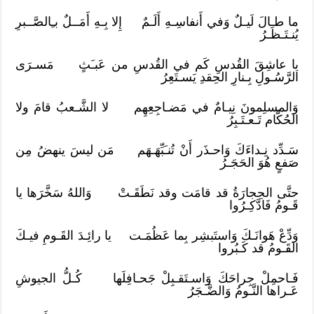
ما طـالَ لَيـلٌ وَفي أَنفاسِـهِ أَلَـمٌ إِلا بِـهِ أَمَــلٌ بـِالصَّــبرِ
يُنـتَـظَـرُ
يا عاشِقَ القُدسِ كَم في القُدسِ من عَبـَثٍ مَسـرَى
الرَّسُـولِ بِـنارِ الحِقدِ يَسـتَعِرُ
وَالمسلِمونَ نِيـامٌ في مَضـاجِعِهِم لا الشَّـعبُ قامَ ولا
الحُكَّام تَـعـتَـبِرُ
سَـدِّد نِـداءَكَ وَاحـذَر أَنْ تُنـَبِّهَـهَم مَن ليسَ ينهضُ مِن
صَفعٍ هُوَ الحَجَـرُ
حتَّى الحِجارَةُ قد قامَت وقد نَطَقَـتْ وَاللهُ سَخَّرَها يا
قَـومُ فَادَّكِـرُوا
وَدِّعْ هَوانَـكَ وَاستَبشِر بِما عَظُمَـت يا رائِـدَ القَـومِ فيـكَ
القَـومُ قد كَـبُروا
فَـاحمِلْ جِراحَكَ وَاسـتَقـبِلْ جَحـافِلَها كُـلُّ الجيوشِ
عَـراها النَّـومُ وَالضَّـجَرُ