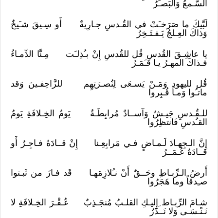
السَّـمعُ وَالبَصـَرُ
لَبَّيكَ ما صَرَخـَتْ في القُـدسِ جـارِيةٌ أَو سِـيقَ شـَيخٌ
وَذاكَ العِـلجُ يَـفـتَـخِرُ
يا عاشِـقَ القُدسِ قُل للقُدسِ إِنْ بـُذِلـَت مِـنَّا الدِّمـاءُ
فـذاكَ المهـرُ يـا قـَمَـرُ
قُل لليهودِ وَمَـنْ يَسـعَى لِنُصـرَتِهِم للزَّاحِفـينَ وَقد
ماتـُوا وَمـا قُـبِروا
للـقُـدسِ جَيـشٌ وَآســادٌ مُرابِطَـةٌ يَومُ الخِـلافَةِ يَومُ
القـُدسِ فَانتظِرُوا
إِنَّ الـجِهـادَ لَـمـاضٍ فـي مَرابِعِـنا إِنْ قــادَهُ فـاجِـرٌ أَو
قــادَهُ عُـمَــرُ
أَرضُ الـرِّبـاطِ وحَــقٌ أَنْ نـُلازِمَهـا قَد فـازَ من ثَبـتوا
صـِدقاً وما هَجَرُوا
شـامَ الرِّبـاط ِإِليـكِ القلـبُ مُنجَـذِبٌ عُـقْـرَ الخِـلافَةِ لا
نَـنْـسَـى وَلا نَــذَرُ