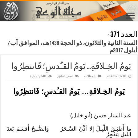
العدد 371
-
السنة الثانية والثلاثون، ذو الحجة 1438هـ،، الموافق آب/
أيلول 2017م
يَومُ الخِـلافَةِ… يَومُ القـُدسِ؛ فَانتظِرُوا
1439/01/10م
المقالات
اضف تعليق
5,348 زيارة
يَومُ الخِـلافَةِ… يَومُ القـُدسِ؛ فَانتظِرُوا
عبد الستار حسن (أبو خليل)
ما أَطبَـقَ اللَّيـلُ إلا أذَّنَ السَّـحَرُ وَالصُّـبحُ أَقسَمَ بَعدَ
الليلِ يَنفَجِرُ