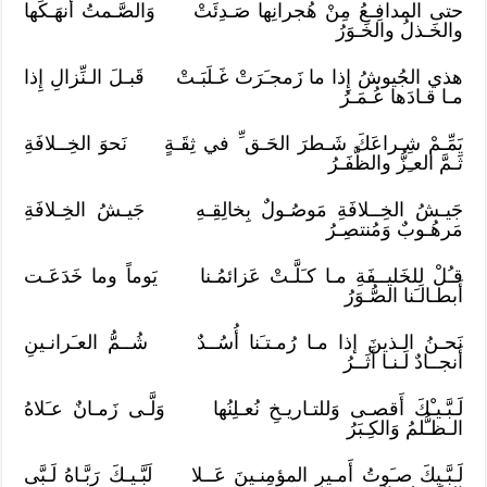
حتى المدافِـعُ مِنْ هُجرانِها صَـدِئَتْ وَالصَّـمتُ أَنهَـكَها
والخَـذلُ والخَـوَرُ
هذي الجُيوشُ إِذا ما زَمجـَرَتْ غَـلَبَـتْ قَبـلَ الـنِّزالِ إِذا
مـا قـادَها عُـمَـرُ
يَمِّـمْ شِـراعَكَ شَـطرَ الحَـق ِّ في ثِقَـةٍ نَحوَ الخِــلافَةِ
ثَـمَّ العـِزُّ والظَّفَـرُ
جَيـشُ الخِــلافَةِ مَوصُـولٌ بِخالِقِـهِ جَيـشُ الخِـلافَةِ
مَرهُـوبٌ وَمُنتصِـرُ
قـُلْ لِلخَليــفَةِ مـا كـَلَّـتْ عَزائمُـنا يَوماً وما خَدَعَـت
أَبطـالـَنا الصُّـوَرُ
نَحـنُ الـذينَ إذا مـا رُمـتـَنا أُسُــدٌ شُــمُّ العـَرانـينِ
أَنجــادٌ لَـنـا أَثَــرُ
لَـبَّـيـْكَ أَقصـى وَللتـاريـخِ نُعـلِنُها وَلَّـى زَمـانٌ عـَلاهُ
الـظـُّلمُ وَالكِـبَرُ
لَـبَّـيكَ صـَوتُ أَمـيرِ المؤمِنـينَ عَــلا لَبَّـيـكَ رَبَّـاهُ لَـبَّى