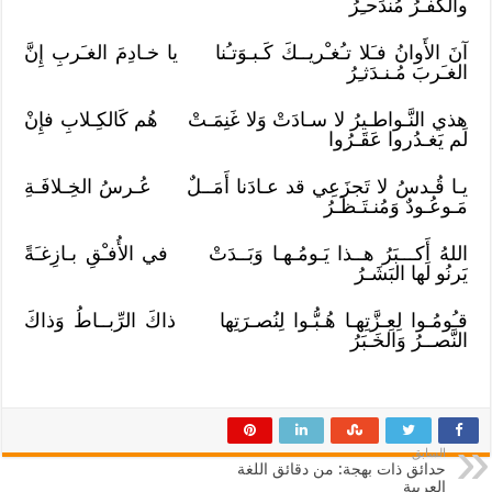
والكُفـرُ مُندَحـِرُ
آنَ الأَوانُ فـَلا تـُغـْريــكَ كَـبـوَتـُنا يا خـادِمَ الغـَربِ إِنَّ
الغـَربَ مُـنـدَثـِرُ
هذي النَّـواطـيرُ لا سـادَتْ وَلا غَنِمَـتْ هُم كَالكِـلابِ فإِنْ
لَم يَغـدُروا عَقَـرُوا
يـا قُـدسُ لا تَجزَعِي قد عـادَنا أَمَــلٌ عُـرسُ الخِـلافَـةِ
مَـوعُـودٌ وَمُنـتَـظَـرُ
اللهُ أَكـــبَرُ هــذا يَـومُـهـا وَبَــدَتْ في الأُفـْقِ بـازِغـَةً
يَرنُو لَها البَشَـرُ
قـُومُـوا لِعِـزَّتِهـا هُـبُّـوا لِنُصـرَتِها ذاكَ الرِّبــاطُ وَذاكَ
النَّصــرُ وَالخَـبَرُ
السابق
حدائق ذات بهجة: من دقائق اللغة
العربية