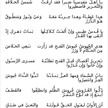
يـا أَهـلَ مَقدِسـِنا صَـبراً فقد أَزِفَـتْ شَمسُ الخـلافَةِ
وَالتَّحـريرِ فَاصطبِروا
هـذا عَطــاءُ وهـذا حِــزبـُهُ مَعَـهُ وَعيٌ وَنُـورٌ وَمَنطُـوقٌ
هـُوَ الـدُّرَرُ
يا قُـدسُ طيـبي وَإنْ أَلقـَتْ كـَلاكِـلَها بَـنـاتُ دَهـرِكِ إِذْ
أَلـقَى بهـا القَـدَرُ
هذي الجُيوشُ جُيوشُ الفَتـحِ قد زَأَرَت تـَبغِي الخـَلاصَ
مِنَ الحـُكَّامِ لا وَزَرُ
تـَحـرِيرُ أقَصـاكِ قَبـلَ الفَتـحِ نَطلـُبُـهُ مَسـرَى الرَّسـُولِ
وإِنْ خانوا وَإِن غَـدَرُوا
بـابُ السَّـماءِ وَمهدُ العـِزِّ يَـنـدُبـُنا لـَبـُّوا النـِّداءَ جُيوشَ
العِـزِّ وَانتَصِرُوا
دُكُّـوا العُـرُوشَ عُروشَ الظُّلمِ وَانطلِقُوا فالقَطـفُ
أَيـنـَعَ إِذ قد لَـوَّحَ الـثـَّمَـرُ
آنَ الأَوانُ لـِقـَولِ الحَــقِّ قَـولَـتَـهُ وَالبَغـيُ في ضَـنَـكٍ