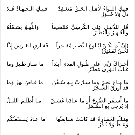
فيـكِ اللـواءُ لأَهـل الحَـقِّ مُنعَـقِدٌ فـِيـكِ الـجـِهـادُ فَـلا
ذلٌّ وَلا خَــوَرُ
قُل للذَّليـلِ على الكُرسِيِّ مُلتَصـِقاً وَاللَّهـوُ يَشـغَلُهُ
وَالعُـهـرُ وَالبَطَـرُ
(إِنْ لَم تَكُـنْ لِبُـلوغِ النَّصـرِ مُقـتَدِراً فَفـارِقِ العَـرشَ إِنـَّا
نَحـنُ نَقـتَدِرُ)
أَخـزاكَ رَبِّي على طُـولِ المدى أَبـَداً ما طـارَ طَـيرٌ وما
غـاثَ الـوَرى مَطـَرُ
ما مـاجَ بَحـرٌ وما سـارَتْ بِـهِ سُـفُنٌ ما فـاضَ نهرٌ وَما
قد أَورَقَ الشَّـجَرُ
ما أَسـفَرَ الصُّـبحُ أَو ما عـادَنا غَسَـقٌ مـا أَظلَـمَ الليـلُ
إِذ يُرجى بِهِ السَّـمَرُ
مِنـكَ الحَقـارةُ قد كانـَتْ مَـنابِعـُها ما عـادَ يَـنـفـَعـُكُم
وَعـظٌ وَلا نُـذُرُ