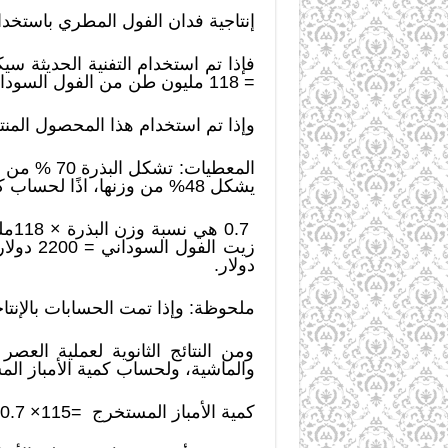
إنتاجية فدان الفول المطري باستخدام الوسائل
= 118 مليون طن من الفول السوداني.
وإذا تم استخدام هذا المحصول المن
يشكل 48% من وزنها، اذًا لحساب كمية الزيت المنتجة سنقوم بالحسابات التالية:
دولار.
ملحوظة: وإذا تمت الحسابات بالإنتاجية ا
ومن النتائج الثانوية لعملية العص
والماشية، ولحساب كمية الأمباز المس
كمية الأمباز المستخرج =115× 0.7 مليون طن × 0.52 = 43 مليون طن من الأمباز.