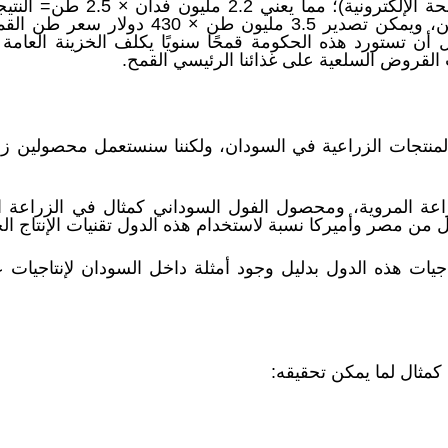
للاستهلاك المحلي البالغ 2مليون طن، ويمكن تص
سنويًا، بدل أن تستورد هذه الحكومة قمحًا سنويًا يكلف الخزينة العا
ت القروض السلعية على غذائنا الرئيسي القمح.
المنتجات الزراعية في السودان، ولكننا سنستعمل محصولين زر
ة المروية، ومحصول الفول السوداني كمثال في الزراعة ال
 من مصر وأميركا نسبة لاستخدام هذه الدول تقنيات الإنتاج الح
يات هذه الدول بدليل وجود أمثلة داخل السودان لإنتاجيات 
ثال لما يمكن تحقيقه: