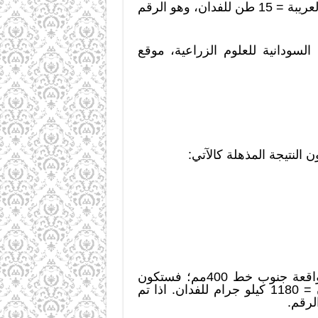
1- متوسط إنتاجية فدان البطاطس في مشروع شرق العوينات للري المحوري في جمهورية مصر العريبة = 15 طن للفدان، وهو الرقم
إنتاجية = 28 طن للفدان.(الموسوعة السودانية للعلوم الزراعية، موقع
إذا تم استغلال 100 مليون فدان في زراعة الفول السوداني من إجمالي الـ120 مليون فدان الواقعة جنوب خط 400مم؛ فستكون
النتيجة كالاتي: متوسط إنتاج فدان الفول السوداني المطرى في أميركا = 2600 رطل لكل فدان = 1180 كيلو جرام للفدان. اذا تم
لرقم.