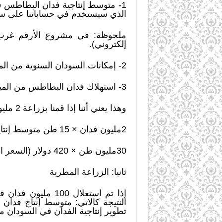
الذي سيستخدم في حساباتنا على سبي
إلكتروني).
2- إمكانات السودان السنوية من المياه الجارية = 25 مليار متر مكعب من المياه.
3- استهلاك فدان البطاطس من المياه = 3000 متر مكعب
وهذا يعني أننا إذا قمنا بزراعة 2 مليون فدان، والتي تحتاج إلى 6 مليار متر مكعب من المياه؛ فستكون النتيجة المذهلة كالآتي:
2مليون فدان × 15 طن متوسط إنتاج الفدان = سيكون الإنتاج الكلي للبطاطس هو30 مليون طن.
30مليون طن × 420 دولار (السعر العالمي لطن البطاطس) = النتيجة 12.6 مليار دولار.
ثانيا: الزراعة المطرية
تطوير إنتاجية الفدان في السودان من