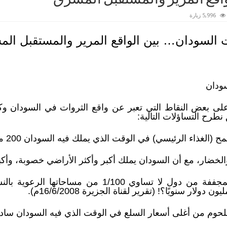
5,996 زيارة
 السودان… بين الواقع المرير والمستقبل ال
ودان
ى بعض النقاط التي تعبر عن واقع الثروات في السودان وكي
رح التساؤلات التالية:
3- لماذا يستورد السودان الألبان المجففة من دول لا تس
ار سنويًا؟! (تقرير لقناة الجزيرة 16/6/2008م).