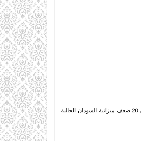
وهذه عائدات ثلاثة محاصيل زراعية، وهذا الأمر في غاية البساطة وبأقل التكاليف، والذي يساوي 20 ضعف ميزانية السودان الحالية