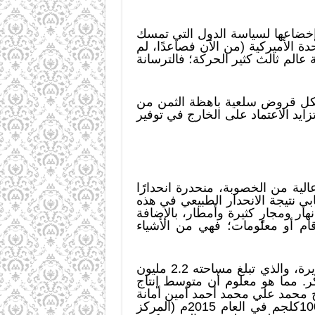
وإخضاعها لسياسة الدول التي تمسك
دة الأميركية (من الآن فصاعدًا، لم
 عالم ثالث كثير الحركة؛ فالترسانة
شكل قروض سلعية باهظة الثمن من
ايد الاعتماد على الخارج في توفير
اضٍ مسطحة على درجة عالية من الخصوبة، منحدرة انحدارًا
بي نتيجة الانحدار الطبيعي في هذه
ار ومجارٍ كثيرة وأمطار، بالإضافة
قام أو معلومات؛ فهي من الأشياء
فإذا كان هناك دولة مسؤولة عن تأمين الغذاء لرعاياها، فلتقمْ وبكل بساطة بزراعة مشروع الجزيرة، والذي تبلغ مساحته 2.2 مليون
كر. مما هو معلوم أن متوسط إنتاج
مح، وأكد ذلك الشيخ محمد علي محمد أحمد أمين أمانة
الزراع والرعاة بولاية الجزيرة في تصريح لـ (سونا) حيث بلغ إنتاج الفدان الواحد 30 جوال زنة 100كلجم في العام 2015م (المركز