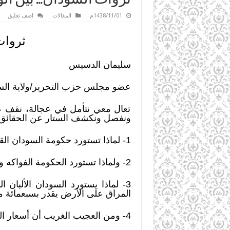
1438/11/01م
المقالات
اضف تعليق
ثروات
سليمان الدسيس
عضو مجلس حزب التحرير/ولاية الس
تعال معي نتأمل في عجالة، نقف عل
ونفصل ونكشف الستار عن الحقائق نط
1- لماذا تستورد حكومة السودان القمح (الغذاء الرئيسي) في الوقت الذي يملك فيه السودان 200 مليون فدان أراضي صالحة للزراعة؟
2- ولماذا تستورد الحكومة الفواكه والخضار، مع أن السودان يملك أكبر وأكثر الأراضي خصوبة، وأكبر احتياطي من المياه العذبة؟
المراق على الأرض يقدر بسبعمائة مليون دول
4- ومن العجيب الغريب أن أسعار اللحوم من أغلى أسعار السلع في الوقت الذي فيه السودان سادس أكبر ثروة حيوانية في العالم.