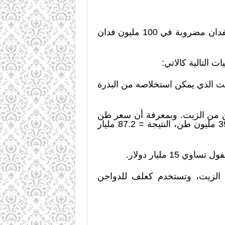
فإذا تم استخدام التفنية الحديثة سيكون إنتاج السودان الكلي من الفول السوداني = 1180 كجم للفدان مضروبة في 100 مليون فدان
التالية كالاتي:
لفول، و تشكل القشرة الـ30% الباقية، وزن الزيت الذي يمكن استخلاصه من البذرة
11مليون طن × 0.48هي نسبة الزيت إلى البذرة = 39.6 مليون طن من الزيت. وبمعرفة أن سعر طن
زيت الفول السوداني = 2200 دولار للطن، سيكون العائد الإجمالي لزيت الفول =2200 دولار×39.6 مليون طن، النتيجة = 87.2 مليار
 مليار دولار.
 من الزيت، وتستخدم كعلف للدواجن