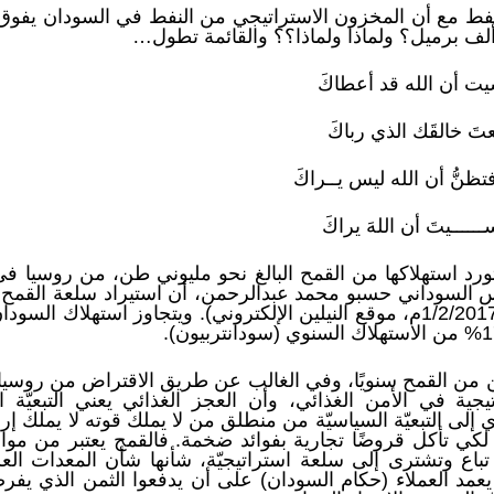
النفط مع أن المخزون الاستراتيجي من النفط في السودان يفو
يت أن الله قد أعطاكَ
تَ خالقَك الذي رباكَ
ُّ أن الله ليس يــراكَ
ــــيتَ أن اللهَ يراكَ
يس السوداني حسبو محمد عبدالرحمن، أن استيراد سلعة القمح 
للحكومة حوالى مليار دولار سنويًا (1/2/2017م، موقع النيلين الإلكتروني). ويتج
من القمح سنويًا، وفي الغالب عن طريق الاقتراض من روسيا و
ية في الأمن الغذائي، وأن العجز الغذائي يعني التبعيّة ا
ي إلى التبعيّة السياسيّة من منطلق من لا يملك قوته لا يملك إراد
ي تأكل قروضًا تجارية بفوائد ضخمة. فالقمح يعتبر من مواد ال
 وتشترى إلى سلعة استراتيجيّة، شأنها شأن المعدات العسكر
عمد العملاء (حكام السودان) على أن يدفعوا الثمن الذي يفرضه 