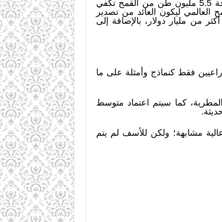
السوداني للخدمات الصحفية- الصفحة الإلكترونية)؛ مما يعني 2.2 مليون فدان × 2.5 طن= النتيجة 5.5 مليون طن من القمح تكفي
دير 3.5 مليون طن × 430 دولار سعر طن القمح العالمي ليكون العائد من تصدير
مة أكثر من مليار دولار، بالإضافة إلى
اعيين فقط كنماذج وأمثلة على ما
مطرية، كما سيتم اعتماد متوسط
ديثة.
عالية مشابهة؛ ولكن للأسف لم يتم