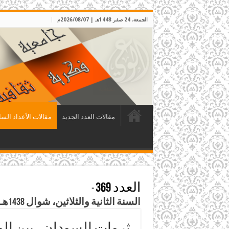
الجمعة، 24 صفر 1448هـ | 2026/08/07م
مقالات العدد الجديد
مقالات الأعداد السا
العدد 369
-
السنة الثانية والثلاثين، شوال 1438هـ، الموافق تموز 2017م
ثروات السودان… بين ال