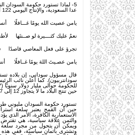
5- لماذا تستورد حكومة السودان 
عدا السعودية، والإنتاج اليومي 122 ألف برميل؟ ولماذا ولماذا؟؟ والقائمة تطول…
يامن عصيت الله يومًا غـــافلًا أنس
نعمٌ عليك كثــــيرة لو صــنتَها لأطع
تجرؤ على فعل المعاصي قاصدًا فتظن
يامن عصـيتَ اللهَ يومًا غــافلًا أنســ
سودانتربيون). كما أعلن نائب الرئ
حين تنتج البلاد ما لا يتجاوز 12 إلى 17% من الاستهلاك السنوي (سودانتربيون).
تستورد حكومة السودان مليوني طن 
حين أن القمح يعتبر سلعة استراتيج
الاستعمارية الكافرة، الأمر الذي يؤد
والثمن علاقة سياسية، هي تقترض لك
ويمكن أن يتحول من مجرد سلعة تباع
وتشترى بأثمانٍ سياسيّة، ففي هذه ي