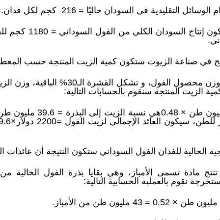
 التقليدية في السودان حاليًا = 216 كجم لكل فدان.
تج في صناعة الزيوت ستكون كمية الزيت المنتجة حسب المعطيات 
المعطيات: تشكل البذرة 70 % من وزن محصول ا
0.7 هي نسبة وزن البذرة × 8
لحالية للفدان الفول السوداني ستكون النتيجة أن عائدات الفول تساوي 15
ر تنتج مادة تسمى الأمباز، وهي بقايا بذرة الفول الخالية
تخرجة نقوم بالعملية الحسابية التالية: