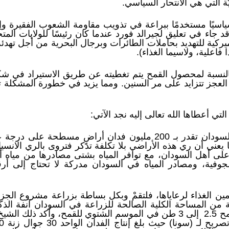
يّة‏ التي هي الانتحار السياسي.
 سياسيًا مستخدمًا ببراعة في تذويب مقاومة الشعوب الفقيرة 
د جاء في تعليق لجيرالد فورد عندما كان رئيسًا للولايات المتح
ميركية للتهديد بحاملات الطائرات وبرجال البحرية من أجل تهدئة
 فاعلية، ولاسيما الغذاء).‏
بالنسبة لمحصول القمح يتم تغطيته عن طريق الاستيراد في 
ا العجز تتزايد على مر السنين. ومما يزيد في خطورة المشكلة تز
تي أعطاها الله تعالى إليه نجد الآتي:
إن الأراضي الصالحة للزراعة في السودان تقدر بـ 200 مليون فدان أر
 يعني أن ري هذه الأراضي بلا تكلفة تذكر فتروى بالري الانسيا
ا على أهل السودان، مع توافر المياه بشتى مصادرها من مياه أنه
لجوفية، ومصادر المياه في السودان مدركة لا تحتاج إلى أر
ئة من المساحة الكلية الصالحة للزراعة في السودان آنفة الذ
الفدان في مشروع الجزيرة من القمح 2.5 إلى 3 طن في الموسم الشتوي للق