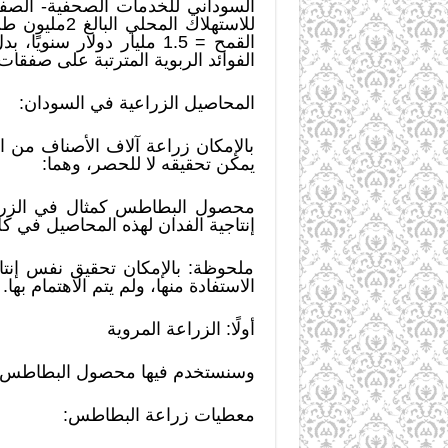
القمح = 1.5 مليار دولار 
الفوائد الربوية المترتبة على صفقا
المحاصيل الزراعية في السودان:
بالإمكان زراعة آلاف الأصناف من 
يمكن تحقيقه لا للحصر، وهما:
محصول البطاطس كمثال في الزراع
إنتاجية الفدان لهذه المحاصيل في كل
ملحوظة: بالإمكان تحقيق نفس إنتاج
الاستفادة منها، ولم يتم الاهتمام بها.
أولًا: الزراعة المروية
وسنستخدم فيها محصول البطاطس كم
معطيات زراعة البطاطس: