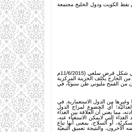
ق نفط الكويت ودول الخليج مجتمعة
قال مسؤول سوداني، إن بلاده تستورد استهلاكها من القمح البالغ نحو مليوني طن، من روسيا في شكل قرض سلعي (11/6/2015م
من الخارج يكلف الخزينة المركزية
اوز استهلاك السودان من القمح مليوني طن سنويًا، في
غيرها من الدول الاستعمارية. في
لغذائيّة؛ أي الخضوع لمزاج الدول
ته، مما يعني أن العلاقة بين الغذاء
غذاء التي لايمكن الاستغناء عنه،
يّة، أو السلاح، بمعنى أنها تباع
الآخرون، والنتيجة تعميق التبعيّة