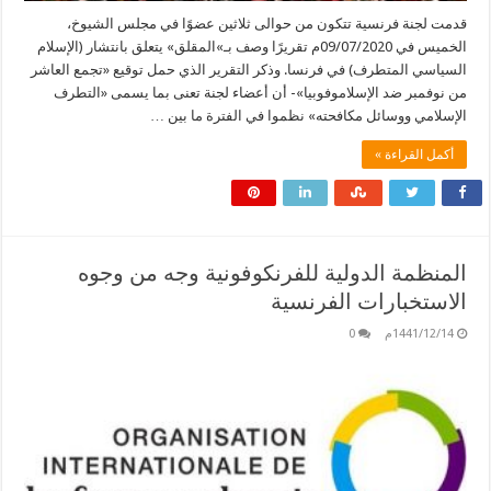
قدمت لجنة فرنسية تتكون من حوالى ثلاثين عضوًا في مجلس الشيوخ،
الخميس في 09/07/2020م تقريرًا وصف بـ»المقلق» يتعلق بانتشار (الإسلام
السياسي المتطرف) في فرنسا. وذكر التقرير الذي حمل توقيع «تجمع العاشر
من نوفمبر ضد الإسلاموفوبيا»- أن أعضاء لجنة تعنى بما يسمى «التطرف
الإسلامي ووسائل مكافحته» نظموا في الفترة ما بين …
أكمل القراءة »
المنظمة الدولية للفرنكوفونية وجه من وجوه
الاستخبارات الفرنسية
1441/12/14م
0