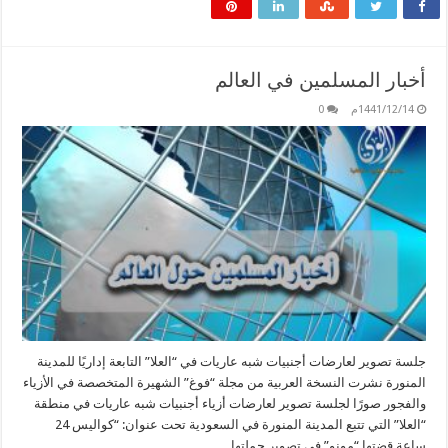
أخبار المسلمين في العالم
1441/12/14م
0
جلسة تصوير لعارضات أجنبيات شبه عاريات في “العلا” التابعة إداريًا للمدينة
المنورة نشرت النسخة العربية من مجلة “فوغ” الشهيرة المتخصصة في الأزياء
والفجور صورًا لجلسة تصوير لعارضات أزياء أجنبيات شبه عاريات في منطقة
“العلا” التي تتبع المدينة المنورة في السعودية تحت عنوان: “كواليس 24
ساعة قضتها “مونو” في تصوير حملتها …