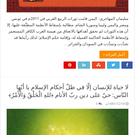
سليمان المهاجري- اليمن قامت ثورات الربيع العربي في 2011م في تونس
ومصر واليمن وليبيا وسوريا الشام، مطالبة بإسقاط الأنظمة المطبَّقة عليها، إلا
أن هذه الثورات لم تحقق أهدافها بالانعتاق من هيمنة الغرب الكافر المستعمر
وإسقاط الأنظمة الحاكمة العميلة له، وإقامة حكم الإسلام؛ لذلك رأيناها قد
تجدَّدت وتمدَّدت في السودان والجزائر …
أكمل القراءة »
لا حياة للإنسان إلّا في ظلّ أحكام الإسلام يا أيّها
النّاس: حيّ على دين ربّ الأنام ﴿للهِ الْخَلْقُ وَالْأَمْرُ﴾
1441/12/14م
0