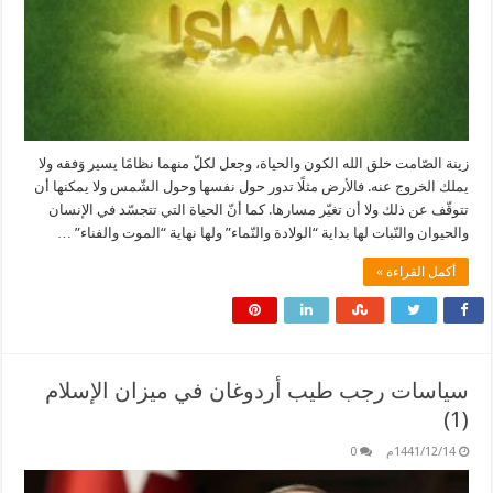
زينة الصّامت خلق الله الكون والحياة، وجعل لكلّ منهما نظامًا يسير وَفقه ولا
يملك الخروج عنه. فالأرض مثلًا تدور حول نفسها وحول الشّمس ولا يمكنها أن
تتوقّف عن ذلك ولا أن تغيّر مسارها. كما أنّ الحياة التي تتجسّد في الإنسان
والحيوان والنّبات لها بداية “الولادة والنّماء” ولها نهاية “الموت والفناء” …
أكمل القراءة »
سياسات رجب طيب أردوغان في ميزان الإسلام
(1)
1441/12/14م
0