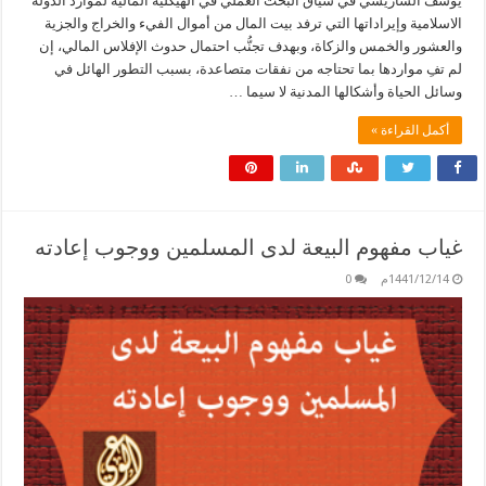
يوسف الساريسي في سياق البحث العملي في الهيكلية المالية لموارد الدولة
الاسلامية وإيراداتها التي ترفد بيت المال من أموال الفيء والخراج والجزية
والعشور والخمس والزكاة، وبهدف تجنُّب احتمال حدوث الإفلاس المالي، إن
لم تفِ مواردها بما تحتاجه من نفقات متصاعدة، بسبب التطور الهائل في
وسائل الحياة وأشكالها المدنية لا سيما …
أكمل القراءة »
غياب مفهوم البيعة لدى المسلمين ووجوب إعادته
1441/12/14م
0