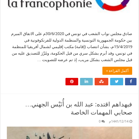
صادق مجلس نواب الشعب في تونس في 30/6/2020م على الاتفاق المبرم
بين حكومة الجمهورية التونسية والمنظمة الدولية للفرنكوفونية في
15/4/2019م، بشأن انتصاب (إقامة) مكتب إقليمي لشمال أفريقيا للمنظمة
في تونس، وقد أبرم بشكل سري من قبل الحكومة، ومُرِّرَ للتصديق عليه من
قبل مجلس الشعب بشكل مريب، إذ تم عرضه للتصويت …
أكمل القراءة »
فبهداهم اقتده: عبد الله بن أُنَيْس الجهني…
صحابي المهمات الخاصة
1441/12/14م
0