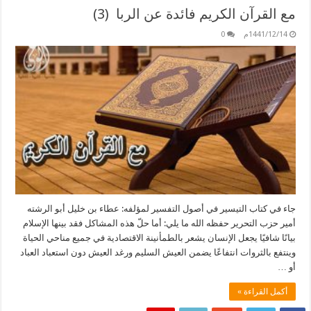
مع القرآن الكريم فائدة عن الربا (3)
1441/12/14م
0
جاء في كتاب التيسير في أصول التفسير لمؤلفه: عطاء بن خليل أبو الرشته
أمير حزب التحرير حفظه الله ما يلي: أما حلّ هذه المشاكل فقد بينها الإسلام
بيانًا شافيًا يجعل الإنسان يشعر بالطمأنينة الاقتصادية في جميع مناحي الحياة
وينتفع بالثروات انتفاعًا يضمن العيش السليم ورغد العيش دون استعباد العباد
أو …
أكمل القراءة »