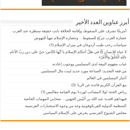
أبرز عناوين العدد الأخير
أمريكا تشرف على السقوط، وإقامة الخلافة باتت حقيقة منتظرة عند الغرب
حضارة الغرب تترنّح للسقوط… وحضارة الإسلام تتهيأُ للنهوض
سياسات رجب طيب أردوغان في ميزان الإسلام (1)
لا حياة للإنسان إلّا في ظلّ أحكام الإسلام يا أيّها النّاس: حيّ على دين ربّ الأنام
﴿للهِ الْخَلْقُ وَالْأَمْرُ﴾
غياب مفهوم البيعة لدى المسلمين ووجوب إعادته
من فقه التجديد: الصناعة مورد جديد لبيت مال المسلمين
أخبار المسلمين في العالم
مع القرآن الكريم فائدة عن الربا (3)
رياض الجنة: لولا المصائب لوردنا يوم القيامة مفاليس (1)
فبهداهم اقتده: عبد الله بن أُنَيْس الجهني… صحابي المهمات الخاصة
المنظمة الدولية للفرنكوفونية وجه من وجوه الاستخبارات الفرنسية
مجلس الشيوخ الفرنسي يحرض على الإسلام السياسي