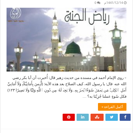
1441/12/14م
0
– روى الإمام أحمد في مسنده من حديث زهير قال: أُخبرت أن أبا بكر رضي
الله عنه قال: يا رسول الله، كيف الصلاح بعد هذه الآية: (لَّيۡسَ بِأَمَانِيِّكُمۡ وَلَآ أَمَانِيِّ
أَهۡلِ ٱلۡكِتَٰبِۗ مَن يَعۡمَلۡ سُوٓءٗا يُجۡزَ بِهِۦ وَلَا يَجِدۡ لَهُۥ مِن دُونِ ٱللَّهِ وَلِيّٗا وَلَا نَصِيرٗا ١٢٣)
فكل سُوءٍ عملنا جُزِيْنَا به؟ …
أكمل القراءة »