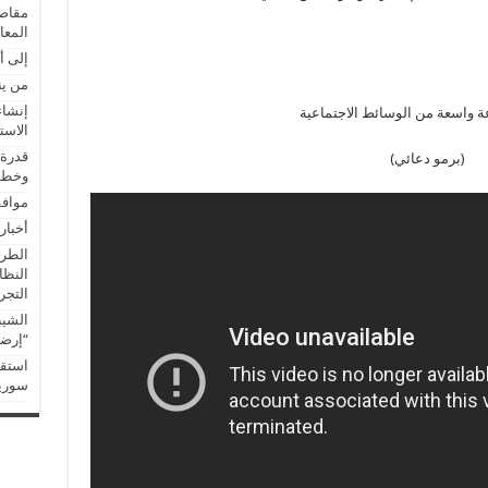
مقاصد
المعا
إلى أ
من ين
إنشاء
الاست
قدرة 
(برمو دعائي)
وخطور
موافق
أخبار
الطري
النظا
التجريب
الشيب
“إرضا
استقب
سوريا