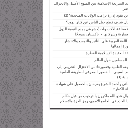
 الشريعة الإسلامية بين المنهج الأصيل والانحراف
صر
ين تقود إدارة ترامب الولايات المتحدة؟ (2)
ال شرف قطع حبل الناس عن كيان يهود؟
 صناعة الآلات واجبٌ شرعي يمنع التبعية للدول
عمارية وشركاتها – باكستان نموذجًا
اللغة العربية على التأثير والتوسع والانتشار
ة إهمالها
ة العقيدة الإسلامية للفطرة
 المسلمين حول العالم
قة العلمية وقصورها: من الاختزال التجريبي إلى
م السببي – القصور المعرفي للطريقة العلمية
ية (1)
اني وأحمد الشرع يفرحان بالحصول على شهادة
ء الكفار”!
ال عدو الله ماكرون بالترحيب من قبل حكام
 الجدد في الجامع الأموي، رمز العزة والإسلام